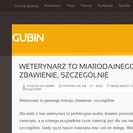
Archiwum
Paris
Parma
Redakcja
Sevilla
Strona główna
GUBIN
WETERYNARZ TO MIARODAJNEG
ZBAWIENIE, SZCZEGÓLNIE
POSTED BY ADMIN
POSTED ON SIE - 17 - 2025
MOŻLIWOŚĆ 
WYŁĄCZONA
Weterynarz to pewnego rodzaju zbawienie, szczególnie
Dla wielu z nas weterynarz to perfekcyjna osoba, bowiem przecież
zwierzęta, a w szeregu przypadków życie zwierząt jest dla nas nie
szczególnie, kiedy są to nasze zwierzęta oraz coś im dolega. We