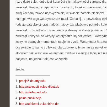
razie dużo zalet, dużo jest korzyści z ich aktywności zarówno dla
zwierząt. Rozpoczynając od nich samych, to lekarz weterynarz je
swój kochany zawód najzwyczajniej w świecie zarabia pieniądze. 
następstwie tego weterynarz też musi. Co dalej.. z pewnością ta
rodzaju satysfakcji oraz radości, kiedy tak właściwie pomoże kol
zwierząt. To solidne uczucie, kiedy jesteśmy w stanie pomagać.
zwierząt korzyści ze witryny weterynarza są oczywiste – weteryn
leczy, w pewnych momentach ratuje im życie. Weterynarz http://
oczywiście to samo co lekarz dla człowieka, tylko nieraz nawet w
albowiem tak właściwie weterynarz traktuje zwierzęta lepiej niż ni
pacjenta, no jednak tak jest wszędzie.
źródło:
———————————
1.
przejdź do artykułu
2.
http://steinzeit-paleo-diaet.de
3.
http://stellamed.info
4.
pełna publikacja
5.
http://stickerei-zulu-shirts.de