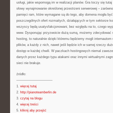
usługi, jakie wspomogą im w realizacji planów. Gra toczy się tutaj
słowy wynajmowanie określonej przestrzeni serwerowej – zarówno n
pamięci ram, które wymagane są do tego, aby domena mogła by
poszczególnych ofert rozmaitych, działających w tym sektorze ko
wszyscy będą usatysfakcjonowani, bez względu na to, czego wypa
www. Dysponując przyzwoicie dużą sumą, możemy zdecydować si
hosting, to naturalnie dzięki któremu będziemy mogli internautom 
plików, a każdy z nich, nawet jeśli będzie ich w samej rzeczy duż
dostęp w każdej chwili. W paczkach hostingowych niemal zawsze 
danych przez każdego typu atakami oraz innymi wirtualnymi zagro
sieci nie brakuje.
źródło:
———————————
1.
więcej tutaj
2.
http://pianoteamberlin.de
3.
czytaj na blogu
4.
więcej treści
5.
kliknij aby przejść