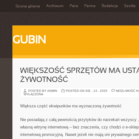
Archiwum
Paris
Parma
Redakcja
Sevilla
Strona główna
GUBIN
WIĘKSZOŚĆ SPRZĘTÓW MA UST
ŻYWOTNOŚĆ
POSTED BY ADMIN
POSTED ON SIE - 13 - 2025
MOŻLIWOŚĆ 
WYŁĄCZONA
Większa część ekwipunków ma wyznaczoną żywotność
Nie posiadają z całą pewnością przytyków do narzekań wszyscy ,
własną witrynę internetową – bez znaczenia, czy chodzi o e-sklep
internetową promocyjną. Nawet jeżeli nie mają oni prywatnego ser