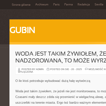
Archiwum
Paris
Parma
Redakcja
Sevilla
Strona główna
GUBIN
WODA JEST TAKIM ŻYWIOŁEM, ŻE J
NADZOROWANA, TO MOŻE WYRZ
POSTED BY ADMIN
POSTED ON SIE - 20 - 2025
MOŻLIWOŚĆ 
WYŁĄCZONA
O ile ktoś potrzebuje wybudować dużą halę wytwórczą
Woda jest takim żywiołem, że jeżeli nie jest monitorowana, to mo
Czasami mały deszcz zdoła się przemienić w wielgachną ulewę,
uszczerbki na terenie miasta. Ergo też bardzo ważnym elementem