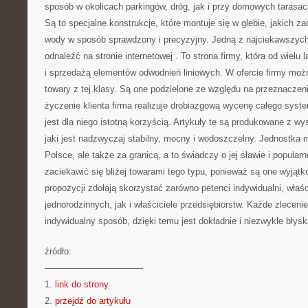
sposób w okolicach parkingów, dróg, jak i przy domowych tarasac
Są to specjalne konstrukcje, które montuje się w glebie, jakich 
wody w sposób sprawdzony i precyzyjny. Jedną z najciekawszych o
odnaleźć na stronie internetowej
. To strona firmy, która od wielu
i sprzedażą elementów odwodnień liniowych. W ofercie firmy moż
towary z tej klasy. Są one podzielone ze względu na przeznaczen
życzenie klienta firma realizuje drobiazgową wycenę całego sys
jest dla niego istotną korzyścią. Artykuły te są produkowane z wy
jaki jest nadzwyczaj stabilny, mocny i wodoszczelny. Jednostka m
Polsce, ale także za granicą, a to świadczy o jej sławie i popula
zaciekawić się bliżej towarami tego typu, ponieważ są one wyjątk
propozycji zdołają skorzystać zarówno petenci indywidualni, właś
jednorodzinnych, jak i właściciele przedsiębiorstw. Każde zleceni
indywidualny sposób, dzięki temu jest dokładnie i niezwykle błys
źródło:
———————————
1.
link do strony
2.
przejdź do artykułu