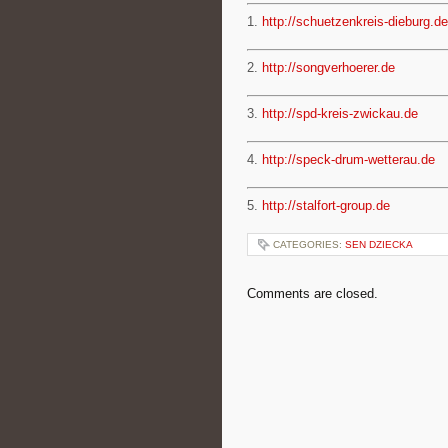
1.
http://schuetzenkreis-dieburg.de
2.
http://songverhoerer.de
3.
http://spd-kreis-zwickau.de
4.
http://speck-drum-wetterau.de
5.
http://stalfort-group.de
CATEGORIES:
SEN DZIECKA
Comments are closed.