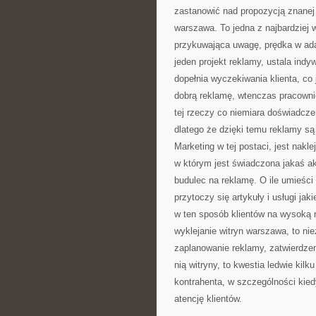
zastanowić nad propozycją znanej 
warszawa. To jedna z najbardziej 
przykuwająca uwagę, prędka w adap
jeden projekt reklamy, ustala ind
dopełnia wyczekiwania klienta, co 
dobrą reklamę, wtenczas pracownic
tej rzeczy co niemiara doświadczen
dlatego że dzięki temu reklamy są 
Marketing w tej postaci, jest nak
w którym jest świadczona jakaś ak
budulec na reklamę. O ile umieści 
przytoczy się artykuły i usługi ja
w ten sposób klientów na wysoką mi
wyklejanie witryn warszawa, to ni
zaplanowanie reklamy, zatwierdzen
nią witryny, to kwestia ledwie kil
kontrahenta, w szczególności kiedy
atencję klientów.