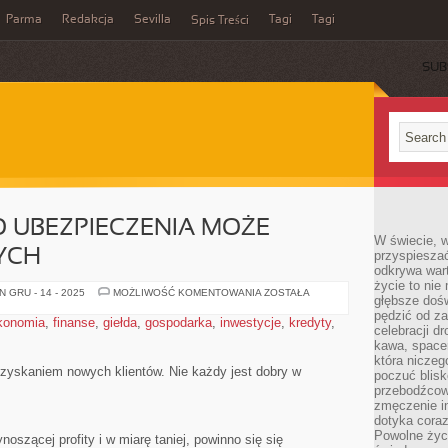
Parma
Redakcja
Sevilla
Tagi
Tagi
Spis Treści
SUB
 UBEZPIECZENIA MOŻE
W świecie, 
YCH
przyspiesza
odkrywa war
życie to nie 
WYBÓR
 GRU - 14 - 2025
MOŻLIWOŚĆ KOMENTOWANIA
ZOSTAŁA
głębsze doś
DOBREGO
UBEZPIECZENIA
pędzić od za
konomia
,
finanse
,
giełda
,
gospodarka
,
inwestycje
,
kredyty
,
MOŻE
celebracji d
POMÓC
kawa, space
W
LICZNYCH
która niczeg
yskaniem nowych klientów. Nie każdy jest dobry w
poczuć blis
przebodźcowa
zmęczenie in
dotyka cora
Powolne życi
oszącej profity i w miarę taniej, powinno się się