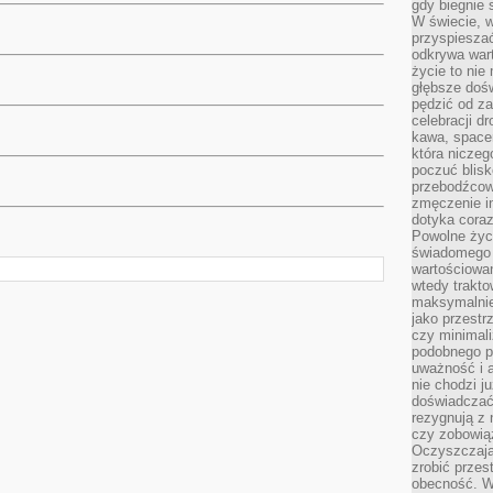
gdy biegnie 
W świecie, 
przyspiesza
odkrywa war
życie to nie 
głębsze doś
pędzić od za
celebracji d
kawa, space
która niczeg
poczuć blis
przebodźcowa
zmęczenie in
dotyka cora
Powolne życi
świadomego 
wartościowan
wtedy trakto
maksymalnie
jako przestr
czy minimali
podobnego po
uważność i 
nie chodzi ju
doświadczać 
rezygnują z
czy zobowiąz
Oczyszczają
zrobić przes
obecność. W