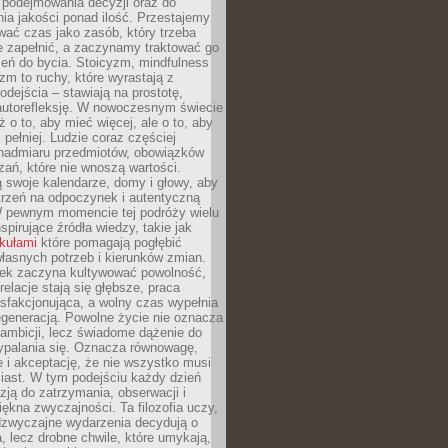
podejmowania decyzji oraz do
ia jakości ponad ilość. Przestajemy
wać czas jako zasób, który trzeba
 zapełnić, a zaczynamy traktować go
zeń do bycia. Stoicyzm, mindfulness
zm to ruchy, które wyrastają z
dejścia – stawiają na prostotę,
autorefleksję. W nowoczesnym świecie
ż o to, aby mieć więcej, ale o to, aby
pełniej. Ludzie coraz częściej
 nadmiaru przedmiotów, obowiązków
ań, które nie wnoszą wartości.
 swoje kalendarze, domy i głowy, aby
trzeń na odpoczynek i autentyczną
 pewnym momencie tej podróży wielu
nspirujące źródła wiedzy, takie jak
ykułami
które pomagają pogłębić
łasnych potrzeb i kierunków zmian.
iek zaczyna kultywować powolność,
relacje stają się głębsze, praca
ysfakcjonująca, a wolny czas wypełnia
egeneracją. Powolne życie nie oznacza
 ambicji, lecz świadome dążenie do
ypalania się. Oznacza równowagę,
e i akceptację, że nie wszystko musi
iast. W tym podejściu każdy dzień
azją do zatrzymania, obserwacji i
iękna zwyczajności. Ta filozofia uczy,
adzwyczajne wydarzenia decydują o
a, lecz drobne chwile, które umykają,