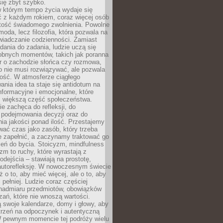
się zbyt szybko.
w którym tempo życia wydaje się
ć z każdym rokiem, coraz więcej osób
tość świadomego zwolnienia. Powolne
moda, lecz filozofia, która pozwala na
wiadczanie codzienności. Zamiast
dania do zadania, ludzie uczą się
robnych momentów, takich jak poranna
r o zachodzie słońca czy rozmowa,
o nie musi rozwiązywać, ale pozwala
kość. W atmosferze ciągłego
nia idea ta staje się antidotum na
formacyjne i emocjonalne, które
z większą część społeczeństwa.
e zachęca do refleksji, do
podejmowania decyzji oraz do
ia jakości ponad ilość. Przestajemy
wać czas jako zasób, który trzeba
 zapełnić, a zaczynamy traktować go
zeń do bycia. Stoicyzm, mindfulness
zm to ruchy, które wyrastają z
dejścia – stawiają na prostotę,
autorefleksję. W nowoczesnym świecie
ż o to, aby mieć więcej, ale o to, aby
pełniej. Ludzie coraz częściej
 nadmiaru przedmiotów, obowiązków
ań, które nie wnoszą wartości.
 swoje kalendarze, domy i głowy, aby
trzeń na odpoczynek i autentyczną
 pewnym momencie tej podróży wielu