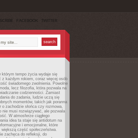
SCRIBE
FACEBOOK
TWITTER
w którym tempo życia wydaje się
ć z każdym rokiem, coraz więcej osób
tość świadomego zwolnienia. Powolne
moda, lecz filozofia, która pozwala na
wiadczanie codzienności. Zamiast
dania do zadania, ludzie uczą się
robnych momentów, takich jak poranna
r o zachodzie słońca czy rozmowa,
o nie musi rozwiązywać, ale pozwala
kość. W atmosferze ciągłego
nia idea ta staje się antidotum na
formacyjne i emocjonalne, które
z większą część społeczeństwa.
e zachęca do refleksji, do