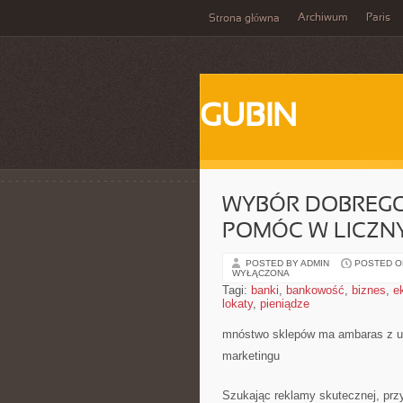
Archiwum
Paris
Strona główna
GUBIN
WYBÓR DOBREGO
POMÓC W LICZN
POSTED BY ADMIN
POSTED ON
WYŁĄCZONA
Tagi:
banki
,
bankowość
,
biznes
,
e
lokaty
,
pieniądze
mnóstwo sklepów ma ambaras z uz
marketingu
Szukając reklamy skutecznej, przyn