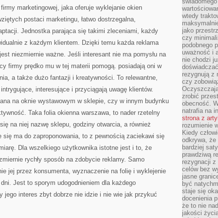
świadomego 
firmy marketingowej, jaka oferuje wyklejanie okien
wartościowan
wtedy trakto
wziętych postaci marketingu, łatwo dostrzegalna,
maksymalnie
jako przestr
tacji. Jednostka parająca się takimi zleceniami, każdy
czy minimali
ywidualnie z każdym klientem. Dzięki temu każda reklama
podobnego po
uważność i 
jest niezmiernie ważne. Jeśli interesant nie ma pomysłu na
nie chodzi ju
y firmy prędko mu w tej materii pomogą. posiadają oni w
doświadczać 
rezygnują z
ia, a także dużo fantazji i kreatywności. To relewantne,
czy zobowiąz
Oczyszczają
intrygujące, interesujące i przyciągają uwagę klientów.
zrobić przes
lejana na oknie wystawowym w sklepie, czy w innym budynku
obecność. W
natrafia na i
tywność. Taka folia okienna warszawa, to nader rzetelny
strona z art
się na niej nazwę sklepu, godziny otwarcia, a również
rozumienie w
Kiedy człow
kie się ma do zaproponowania, to z pewnością zaciekawi się
odkrywa, że 
bardziej sat
arę. Dla wszelkiego użytkownika istotne jest i to, że
prawdziwą r
ezmiernie rychły sposób na zdobycie reklamy. Samo
rezygnacji z
celów bez w
ie jej przez konsumenta, wyznaczenie na folię i wyklejenie
jasne granic
ku dni. Jest to sporym udogodnieniem dla każdego
być natychm
staje się ok
 jego interes zbyt dobrze nie idzie i nie wie jak przykuć
docenienia p
że to nie n
jakości życi