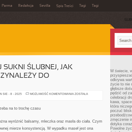
Parma
Redakcja
Sevilla
Tagi
Tagi
Spis Treści
SUB
 SUKNI ŚLUBNEJ, JAK
W świecie, 
RZYNALEŻY DO
przyspiesza
odkrywa war
życie to nie 
głębsze doś
pędzić od za
WYBÓR
SIE - 8 - 2025
MOŻLIWOŚĆ KOMENTOWANIA
ZOSTAŁA
SŁUSZNEJ
celebracji d
SUKNI
kawa, space
ŚLUBNEJ,
która niczeg
JAK
zeba na to trochę czasu
WIADOMO
poczuć blis
NIE
przebodźcowa
PRZYNALEŻY
zmęczenie in
DO
żna wyróżnić balsamy, mleczka oraz masła do ciała. Czym
NAJPROSTSZYCH
dotyka cora
ównej mierze konsystencją. W wypadku maseł jest ona
Powolne życi