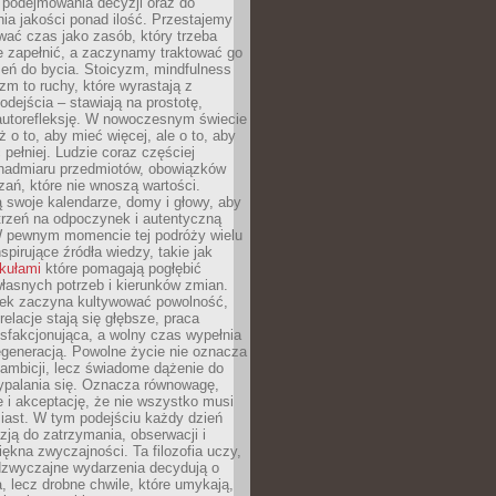
podejmowania decyzji oraz do
ia jakości ponad ilość. Przestajemy
wać czas jako zasób, który trzeba
 zapełnić, a zaczynamy traktować go
zeń do bycia. Stoicyzm, mindfulness
zm to ruchy, które wyrastają z
dejścia – stawiają na prostotę,
autorefleksję. W nowoczesnym świecie
ż o to, aby mieć więcej, ale o to, aby
pełniej. Ludzie coraz częściej
 nadmiaru przedmiotów, obowiązków
ań, które nie wnoszą wartości.
 swoje kalendarze, domy i głowy, aby
trzeń na odpoczynek i autentyczną
 pewnym momencie tej podróży wielu
nspirujące źródła wiedzy, takie jak
ykułami
które pomagają pogłębić
łasnych potrzeb i kierunków zmian.
iek zaczyna kultywować powolność,
relacje stają się głębsze, praca
ysfakcjonująca, a wolny czas wypełnia
egeneracją. Powolne życie nie oznacza
 ambicji, lecz świadome dążenie do
ypalania się. Oznacza równowagę,
e i akceptację, że nie wszystko musi
iast. W tym podejściu każdy dzień
azją do zatrzymania, obserwacji i
iękna zwyczajności. Ta filozofia uczy,
adzwyczajne wydarzenia decydują o
a, lecz drobne chwile, które umykają,