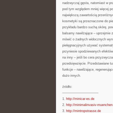
nadzwyczaj gęsta, natomiast w pr
pod tym względem mniej więcej po
największą zawartością przeróżny
kosmetyki są przeznaczone do pie
przykładu bardzo suchą skórę, pow
balsamy nawilżające – uprzejmie 
mówić o żadnych widocznych wyn
pielęgnacyjnych używać systematy
przyniesie spodziewanych efektów
na inny – jeśli bo cera przyzwycza
przedsięwzięcie. Przedstawiane tu
funkcje – nawilżające, regenerując
dużo innych.
źródło:
———————————
1.
http://minicar-es.de
2.
http://minimalinvasiv-muenchen
3.
http://mintropstrasse.de