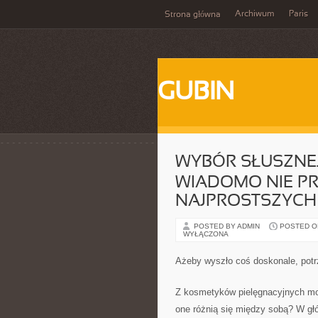
Archiwum
Paris
Strona główna
GUBIN
WYBÓR SŁUSZNEJ
WIADOMO NIE P
NAJPROSTSZYCH
POSTED BY ADMIN
POSTED ON 
WYŁĄCZONA
Ażeby wyszło coś doskonale, potr
Z kosmetyków pielęgnacyjnych mo
one różnią się między sobą? W gł