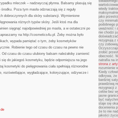
świadomego 
zypadku mleczek – nadzwyczaj płynna. Balsamy plasują się
wartościowan
wtedy trakto
 środku. Poza tym masła odznaczają się z reguły
maksymalnie
ch dobroczynnych dla skóry substancji. Wymienione
jako przestr
czy minimali
lęgnowania różnych typów skóry. Jeśli ktoś ma dla
podobnego po
inien sięgnąć najodpowiedniej po masła, a w ostateczni po
uważność i 
nie chodzi ju
zapraszamy na http://cosmetics4u.pl. Żeby można było
doświadczać 
rezygnują z
ikach, wypada pamiętać o tym, żeby kosmetyków
czy zobowiąz
cznie. Robienie tego od czasu do czasu na pewno nie
Oczyszczają
zrobić przes
. Od czasu do czasu ulubiony balsam należałoby zamienić
obecność. W
i się do jakiegoś kosmetyku, będzie odporniejsza na jego
natrafia na i
strona z art
taj kosmetyki do pielęgnowania ciała spełniają różnorodne
rozumienie w
Kiedy człow
e, rozświetlające, wygładzające, koloryzujące, odżywcze i
odkrywa, że 
bardziej sat
prawdziwą r
rezygnacji z
celów bez w
jasne granic
być natychm
staje się ok
docenienia p
.de
że to nie n
jakości życi