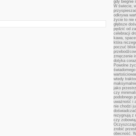
gdy biegnie 
W świecie, 
przyspiesza
odkrywa war
życie to nie 
głębsze doś
pędzić od za
celebracji d
kawa, space
która niczeg
poczuć blis
przebodźcowa
zmęczenie in
dotyka cora
Powolne życi
świadomego 
wartościowan
wtedy trakto
maksymalnie
jako przestr
czy minimali
podobnego po
uważność i 
nie chodzi ju
doświadczać 
rezygnują z
czy zobowiąz
Oczyszczają
zrobić przes
obecność. W