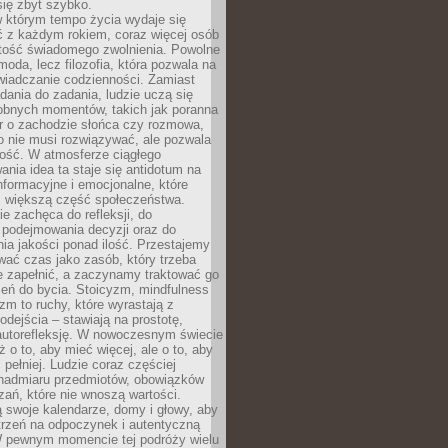
się zbyt szybko.
w którym tempo życia wydaje się
ć z każdym rokiem, coraz więcej osób
tość świadomego zwolnienia. Powolne
moda, lecz filozofia, która pozwala na
wiadczanie codzienności. Zamiast
dania do zadania, ludzie uczą się
robnych momentów, takich jak poranna
r o zachodzie słońca czy rozmowa,
o nie musi rozwiązywać, ale pozwala
kość. W atmosferze ciągłego
nia idea ta staje się antidotum na
formacyjne i emocjonalne, które
z większą część społeczeństwa.
e zachęca do refleksji, do
podejmowania decyzji oraz do
ia jakości ponad ilość. Przestajemy
wać czas jako zasób, który trzeba
 zapełnić, a zaczynamy traktować go
zeń do bycia. Stoicyzm, mindfulness
zm to ruchy, które wyrastają z
dejścia – stawiają na prostotę,
autorefleksję. W nowoczesnym świecie
ż o to, aby mieć więcej, ale o to, aby
pełniej. Ludzie coraz częściej
 nadmiaru przedmiotów, obowiązków
ań, które nie wnoszą wartości.
 swoje kalendarze, domy i głowy, aby
trzeń na odpoczynek i autentyczną
 pewnym momencie tej podróży wielu