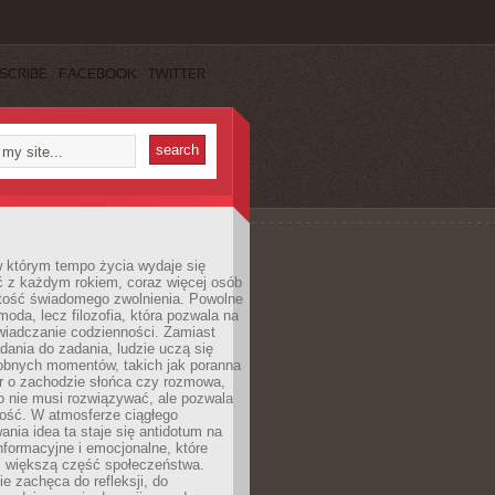
SCRIBE
FACEBOOK
TWITTER
w którym tempo życia wydaje się
ć z każdym rokiem, coraz więcej osób
tość świadomego zwolnienia. Powolne
moda, lecz filozofia, która pozwala na
wiadczanie codzienności. Zamiast
dania do zadania, ludzie uczą się
robnych momentów, takich jak poranna
r o zachodzie słońca czy rozmowa,
o nie musi rozwiązywać, ale pozwala
kość. W atmosferze ciągłego
nia idea ta staje się antidotum na
formacyjne i emocjonalne, które
z większą część społeczeństwa.
e zachęca do refleksji, do