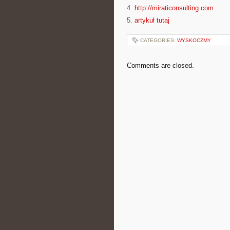
4.
http://miraticonsulting.com
5.
artykuł tutaj
CATEGORIES:
WYSKOCZMY
Comments are closed.