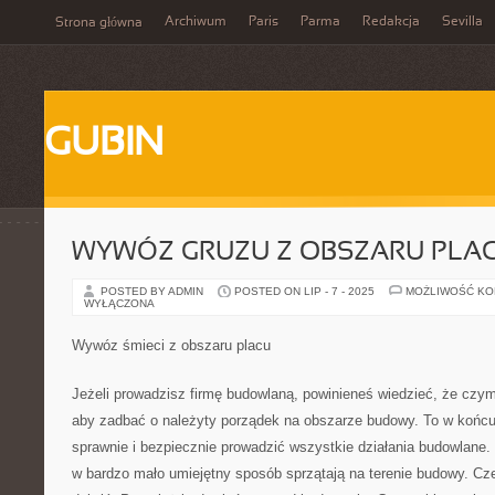
Archiwum
Paris
Parma
Redakcja
Sevilla
Strona główna
GUBIN
WYWÓZ GRUZU Z OBSZARU PLA
POSTED BY ADMIN
POSTED ON LIP - 7 - 2025
MOŻLIWOŚĆ K
WYŁĄCZONA
Wywóz śmieci z obszaru placu
Jeżeli prowadzisz firmę budowlaną, powinieneś wiedzieć, że czym
aby zadbać o należyty porządek na obszarze budowy. To w końc
sprawnie i bezpiecznie prowadzić wszystkie działania budowlane
w bardzo mało umiejętny sposób sprzątają na terenie budowy. Cz