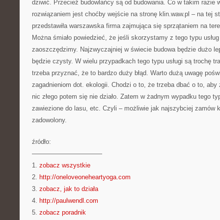
dziwić. Przecież budowlańcy są od budowania. Co w takim razie 
rozwiązaniem jest choćby wejście na stronę klin.waw.pl – na tej st
przedstawiła warszawska firma zajmująca się sprzątaniem na ter
Można śmiało powiedzieć, że jeśli skorzystamy z tego typu usług
zaoszczędzimy. Najzwyczajniej w świecie budowa będzie dużo lepi
będzie czysty. W wielu przypadkach tego typu usługi są trochę 
trzeba przyznać, że to bardzo duży błąd. Warto dużą uwagę pośw
zagadnieniom dot. ekologii. Chodzi o to, że trzeba dbać o to, aby
nic złego potem się nie działo. Zatem w żadnym wypadku tego t
zawiezione do lasu, etc. Czyli – możliwie jak najszybciej zamów 
zadowolony.
źródło:
———————————
1.
zobacz wszystkie
2.
http://oneloveoneheartyoga.com
3.
zobacz, jak to działa
4.
http://paulwendl.com
5.
zobacz poradnik