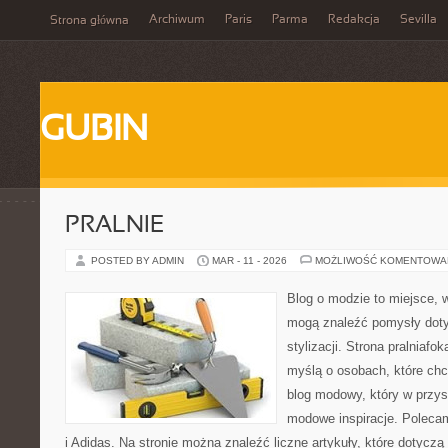
Archiwum
Paris
Parma
Redakcja
Sevilla
Strona główna
GUBIN
PRALNIE
POSTED BY ADMIN
MAR - 11 - 2026
MOŻLIWOŚĆ KOMENTOWA
Blog o modzie to miejsce, w
mogą znaleźć pomysły dot
stylizacji. Strona pralniafo
myślą o osobach, które chc
blog modowy, który w przy
modowe inspiracje. Poleca
i Adidas. Na stronie można znaleźć liczne artykuły, które dotyczą 