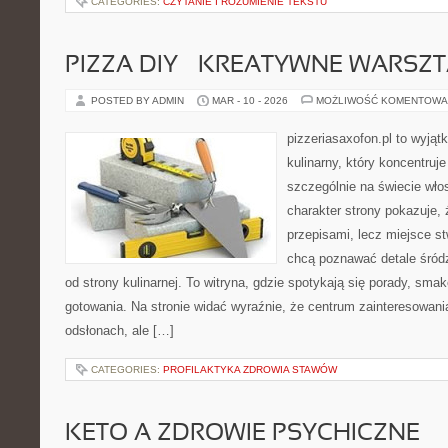
CATEGORIES:
CZYTANIE I ROZUMIENIE TEKSTU
PIZZA DIY – KREATYWNE WARSZ
POSTED BY ADMIN
MAR - 10 - 2026
MOŻLIWOŚĆ KOMENTOWA
pizzeriasaxofon.pl to wyjąt
kulinarny, który koncentruje
szczególnie na świecie wło
charakter strony pokazuje, ż
przepisami, lecz miejsce st
chcą poznawać detale śród
od strony kulinarnej. To witryna, gdzie spotykają się porady, sma
gotowania. Na stronie widać wyraźnie, że centrum zainteresowani
odsłonach, ale […]
CATEGORIES:
PROFILAKTYKA ZDROWIA STAWÓW
KETO A ZDROWIE PSYCHICZNE