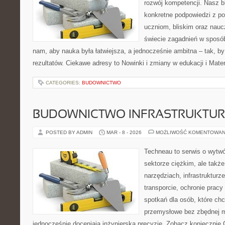
rozwój kompetencji. Nasz b
konkretne podpowiedzi z p
uczniom, bliskim oraz nauc
świecie zagadnień w sposó
nam, aby nauka była łatwiejsza, a jednocześnie ambitna – tak, by
rezultatów. Ciekawe adresy to Nowinki i zmiany w edukacji i Mate
CATEGORIES:
BUDOWNICTWO
BUDOWNICTWO INFRASTRUKTU
POSTED BY ADMIN
MAR - 8 - 2026
MOŻLIWOŚĆ KOMENTOWAN
Techneau to serwis o wytw
sektorze ciężkim, ale także
narzędziach, infrastrukturz
transporcie, ochronie pracy
spotkań dla osób, które ch
przemysłowe bez zbędnej m
jednocześnie doceniają inżynierską precyzję. Zobacz koniecznie 