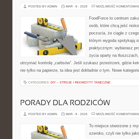
POSTED BY ADMIN
MAR - 9 - 2026
MOŻLIWOŚĆ KOMENTOWAN
FoodForce to centrum zaku
osób, które chcą jeść nis
poczucia, że ciągle z czeg
którym wygoda spotykają s
praktycznym: wybierasz prod
życia oparty na tłuszczach
utrzymać kontrolę „carbsów”. Jeśli szukasz przestrzeni, gdzie keto
nie tylko na papierze, ta idea jest dokładnie o tym. Nowe kategori
CATEGORIES:
DIY – STROJE I REKWIZYTY TANECZNE
PORADY DLA RODZICÓW
POSTED BY ADMIN
MAR - 8 - 2026
MOŻLIWOŚĆ KOMENTOWAN
To miejsce stworzone z myś
szeroko, czyli nie tylko jak