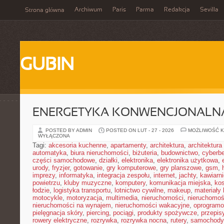
Archiwum
Paris
Parma
Redakcja
Sevilla
Strona główna
GUBIN
ENERGETYKA KONWENCJONALN
POSTED BY ADMIN
POSTED ON LUT - 27 - 2026
MOŻLIWOŚĆ 
WYŁĄCZONA
Tagi:
akcesoria kuchenne
,
apartamenty
,
architektura
,
architektura
automatyka
,
biura nieruchomości
,
biżuteria
,
budownictwo
,
cyberb
części samochodowe
,
działki
,
elektronika
,
elektronika użytkowa
,
urody
,
fryzjer
,
gotowanie
,
gry komputerowe
,
gry planszowe
,
gsm
,
imprezy
,
informatyka
,
integracja zespołu
,
internet
,
jachty
,
kawiarni
powietrzu
,
kluby muzyczne
,
komputery
,
komunikacja miejska
,
ko
łodzie
,
logistyka transportu
,
lotnictwo cywilne
,
makeup
,
materiały
motocykle
,
motoryzacja
,
multimedia
,
nieruchomości
,
nieruchomoś
nieruchomości na wynajem
,
nieruchomości wakacyjne
,
oprogramo
pielęgnacja skóry
,
piercing
,
pociągi
,
produkty spożywcze
,
przepis
rowery elektryczne
,
rozrywka
,
rozrywka nocna
,
rutery
,
samochody