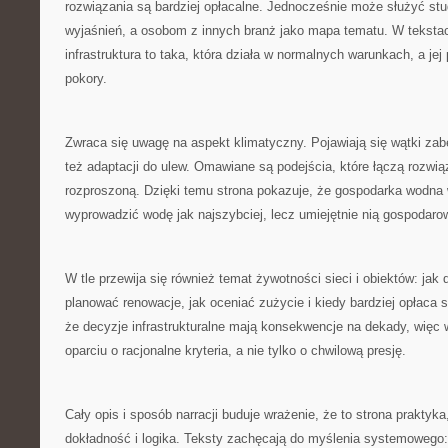
rozwiązania są bardziej opłacalne. Jednocześnie może służyć st
wyjaśnień, a osobom z innych branż jako mapa tematu. W teksta
infrastruktura to taka, która działa w normalnych warunkach, a je
pokory.
Zwraca się uwagę na aspekt klimatyczny. Pojawiają się wątki zab
też adaptacji do ulew. Omawiane są podejścia, które łączą rozwiąz
rozproszoną. Dzięki temu strona pokazuje, że gospodarka wodna w
wyprowadzić wodę jak najszybciej, lecz umiejętnie nią gospodaro
W tle przewija się również temat żywotności sieci i obiektów: jak d
planować renowacje, jak oceniać zużycie i kiedy bardziej opłaca 
że decyzje infrastrukturalne mają konsekwencje na dekady, więc
oparciu o racjonalne kryteria, a nie tylko o chwilową presję.
Cały opis i sposób narracji buduje wrażenie, że to strona praktyka,
dokładność i logika. Teksty zachęcają do myślenia systemowego: