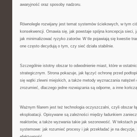
awaryjność oraz sposoby nadzoru.
Równolegle rozwijany jest temat systemów ściekowych, w tym ciś
konsekwencji. Omawia się, jak powstaje spójna koncepcja sieci, 
jak minimalizować ryzyko zatorów. W tle pojawiają się kwestie tr
one często decydują o tym, czy sieć działa stabilnie.
Szczególnie istotny obszar to odwodnienie miast, które w ostatni
strategicznym. Strona pokazuje, jak łączyć ochronę przed podtopi
się wątki zlewni miejskich, a także metody wyznaczania natężeń 
zrozumieć, dlaczego jedne rozwiązania są odporne, a inne kończą
Ważnym filarem jest też technologia oczyszczalni, czyli obszar ł
eksploatacji. Opisywane są zależności między ładunkiem zaniecz
reaktorów, a także wyzwania takie jak sezonowość. W tekstach po
systemowe: jak rozumieć procesy i jak przekładać je na decyzje, 
efektywność.