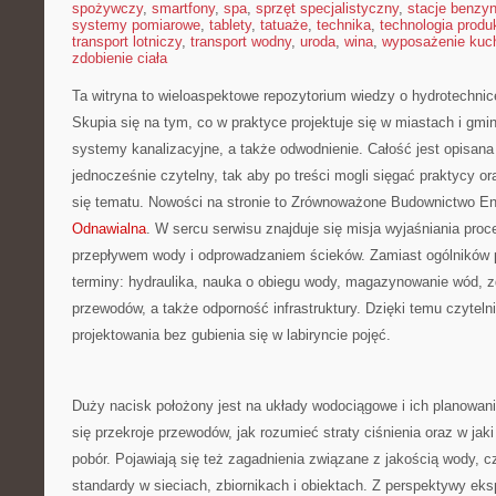
spożywczy
,
smartfony
,
spa
,
sprzęt specjalistyczny
,
stacje benzy
systemy pomiarowe
,
tablety
,
tatuaże
,
technika
,
technologia produk
transport lotniczy
,
transport wodny
,
uroda
,
wina
,
wyposażenie kuc
zdobienie ciała
Ta witryna to wieloaspektowe repozytorium wiedzy o hydrotechnice
Skupia się na tym, co w praktyce projektuje się w miastach i gmi
systemy kanalizacyjne, a także odwodnienie. Całość jest opisan
jednocześnie czytelny, tak aby po treści mogli sięgać praktycy or
się tematu. Nowości na stronie to Zrównoważone Budownictwo E
Odnawialna
. W sercu serwisu znajduje się misja wyjaśniania proc
przepływem wody i odprowadzaniem ścieków. Zamiast ogólników po
terminy: hydraulika, nauka o obiegu wody, magazynowanie wód, 
przewodów, a także odporność infrastruktury. Dzięki temu czytel
projektowania bez gubienia się w labiryncie pojęć.
Duży nacisk położony jest na układy wodociągowe i ich planowani
się przekroje przewodów, jak rozumieć straty ciśnienia oraz w jak
pobór. Pojawiają się też zagadnienia związane z jakością wody, c
standardy w sieciach, zbiornikach i obiektach. Z perspektywy eks