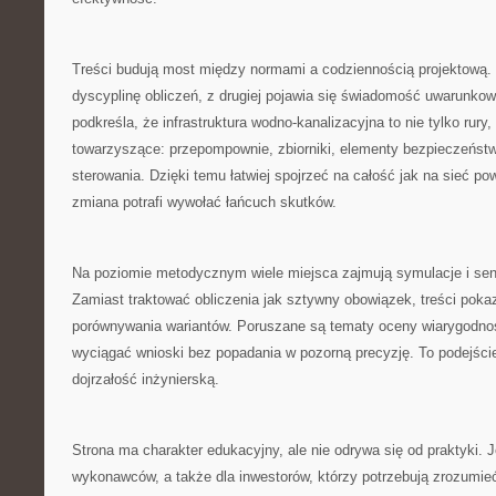
Treści budują most między normami a codziennością projektową. 
dyscyplinę obliczeń, z drugiej pojawia się świadomość uwarunko
podkreśla, że infrastruktura wodno-kanalizacyjna to nie tylko rury,
towarzyszące: przepompownie, zbiorniki, elementy bezpieczeńst
sterowania. Dzięki temu łatwiej spojrzeć na całość jak na sieć p
zmiana potrafi wywołać łańcuch skutków.
Na poziomie metodycznym wiele miejsca zajmują symulacje i se
Zamiast traktować obliczenia jak sztywny obowiązek, treści poka
porównywania wariantów. Poruszane są tematy oceny wiarygodnoś
wyciągać wnioski bez popadania w pozorną precyzję. To podejś
dojrzałość inżynierską.
Strona ma charakter edukacyjny, ale nie odrywa się od praktyki. J
wykonawców, a także dla inwestorów, którzy potrzebują zrozumie