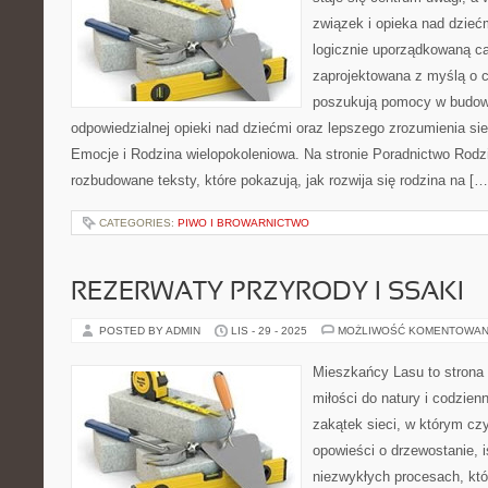
związek i opieka nad dziećm
logicznie uporządkowaną ca
zaprojektowana z myślą o c
poszukują pomocy w budow
odpowiedzialnej opieki nad dziećmi oraz lepszego zrozumienia sie
Emocje i Rodzina wielopokoleniowa. Na stronie Poradnictwo Rodz
rozbudowane teksty, które pokazują, jak rozwija się rodzina na […
CATEGORIES:
PIWO I BROWARNICTWO
REZERWATY PRZYRODY I SSAKI
POSTED BY ADMIN
LIS - 29 - 2025
MOŻLIWOŚĆ KOMENTOWAN
Mieszkańcy Lasu to strona 
miłości do natury i codzien
zakątek sieci, w którym czy
opowieści o drzewostanie, i
niezwykłych procesach, kt