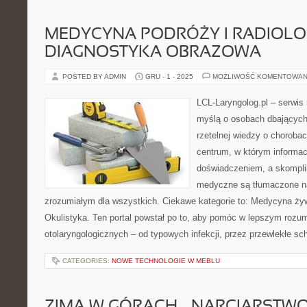
MEDYCYNA PODRÓŻY I RADIOLOG
DIAGNOSTYKA OBRAZOWA
POSTED BY ADMIN
GRU - 1 - 2025
MOŻLIWOŚĆ KOMENTOWAN
LCL-Laryngolog.pl – serwi
myślą o osobach dbających 
rzetelnej wiedzy o chorobac
centrum, w którym informac
doświadczeniem, a skompl
medyczne są tłumaczone na
zrozumiałym dla wszystkich. Ciekawe kategorie to: Medycyna żywi
Okulistyka. Ten portal powstał po to, aby pomóc w lepszym rozu
otolaryngologicznych – od typowych infekcji, przez przewlekłe sc
CATEGORIES:
NOWE TECHNOLOGIE W MEBLU