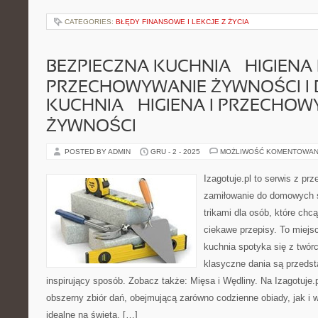
CATEGORIES:
BŁĘDY FINANSOWE I LEKCJE Z ŻYCIA
BEZPIECZNA KUCHNIA – HIGIENA 
PRZECHOWYWANIE ŻYWNOŚCI I 
KUCHNIA – HIGIENA I PRZECHO
ŻYWNOŚCI
POSTED BY ADMIN
GRU - 2 - 2025
MOŻLIWOŚĆ KOMENTOWAN
Izagotuje.pl to serwis z prz
zamiłowanie do domowych
trikami dla osób, które chcą
ciekawe przepisy. To miejs
kuchnia spotyka się z twór
klasyczne dania są przedst
inspirujący sposób. Zobacz także: Mięsa i Wędliny. Na Izagotuje.p
obszerny zbiór dań, obejmującą zarówno codzienne obiady, jak i 
idealne na święta, […]