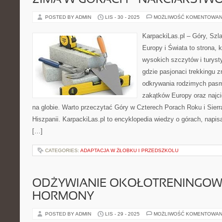
ZIMA W GÓRACH – NARCIARSTWO 
POSTED BY ADMIN
LIS - 30 - 2025
MOŻLIWOŚĆ KOMENTOWAN
KarpackiLas.pl – Góry, Szl
Europy i Świata to strona, 
wysokich szczytów i turysty
gdzie pasjonaci trekkingu 
odkrywania rodzimych pasm
zakątków Europy oraz najc
na globie. Warto przeczytać Góry w Czterech Porach Roku i Sier
Hiszpanii. KarpackiLas.pl to encyklopedia wiedzy o górach, napi
[…]
CATEGORIES:
ADAPTACJA W ŻŁOBKU I PRZEDSZKOLU
ODŻYWIANIE OKOŁOTRENINGOWE 
HORMONY
POSTED BY ADMIN
LIS - 29 - 2025
MOŻLIWOŚĆ KOMENTOWAN