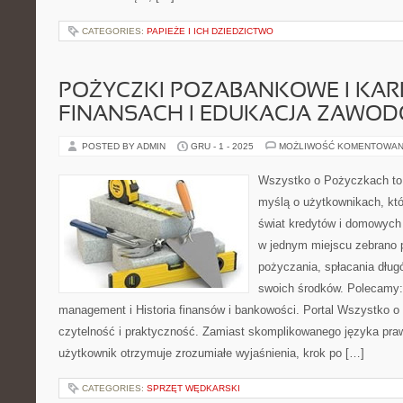
CATEGORIES:
PAPIEŻE I ICH DZIEDZICTWO
POŻYCZKI POZABANKOWE I KAR
FINANSACH I EDUKACJA ZAWO
POSTED BY ADMIN
GRU - 1 - 2025
MOŻLIWOŚĆ KOMENTOWAN
Wszystko o Pożyczkach to p
myślą o użytkownikach, któ
świat kredytów i domowych 
w jednym miejscu zebrano 
pożyczania, spłacania dług
swoich środków. Polecamy: 
management i Historia finansów i bankowości. Portal Wszystko 
czytelność i praktyczność. Zamiast skomplikowanego języka pr
użytkownik otrzymuje zrozumiałe wyjaśnienia, krok po […]
CATEGORIES:
SPRZĘT WĘDKARSKI