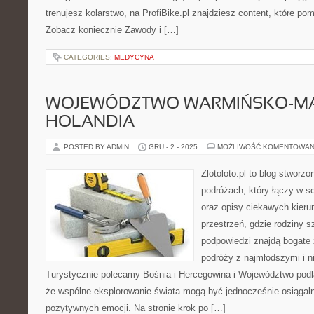
trenujesz kolarstwo, na ProfiBike.pl znajdziesz content, które po
Zobacz koniecznie Zawody i […]
CATEGORIES:
MEDYCYNA
WOJEWÓDZTWO WARMIŃSKO-MAZ
HOLANDIA
POSTED BY ADMIN
GRU - 2 - 2025
MOŻLIWOŚĆ KOMENTOWAN
Zlotoloto.pl to blog stworz
podróżach, który łączy w s
oraz opisy ciekawych kieru
przestrzeń, gdzie rodziny 
podpowiedzi znajdą bogate ź
podróży z najmłodszymi i n
Turystycznie polecamy Bośnia i Hercegowina i Województwo podlas
że wspólne eksplorowanie świata mogą być jednocześnie osiągaln
pozytywnych emocji. Na stronie krok po […]