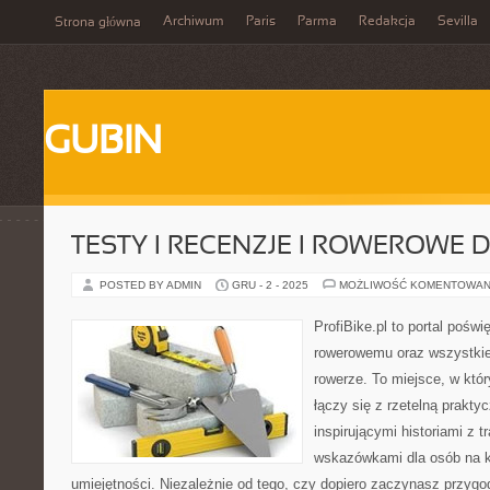
Archiwum
Paris
Parma
Redakcja
Sevilla
Strona główna
GUBIN
TESTY I RECENZJE I ROWEROWE D
POSTED BY ADMIN
GRU - 2 - 2025
MOŻLIWOŚĆ KOMENTOWAN
ProfiBike.pl to portal pośw
rowerowemu oraz wszystkie
rowerze. To miejsce, w któ
łączy się z rzetelną prakty
inspirującymi historiami z 
wskazówkami dla osób na 
umiejętności. Niezależnie od tego, czy dopiero zaczynasz przygod