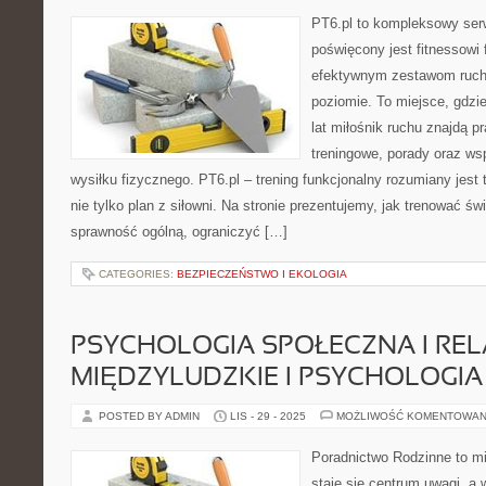
PT6.pl to kompleksowy serwi
poświęcony jest fitnessowi
efektywnym zestawom ruc
poziomie. To miejsce, gdzie
lat miłośnik ruchu znajdą p
treningowe, porady oraz ws
wysiłku fizycznego. PT6.pl – trening funkcjonalny rozumiany jest 
nie tylko plan z siłowni. Na stronie prezentujemy, jak trenować 
sprawność ogólną, ograniczyć […]
CATEGORIES:
BEZPIECZEŃSTWO I EKOLOGIA
PSYCHOLOGIA SPOŁECZNA I REL
MIĘDZYLUDZKIE I PSYCHOLOGIA
POSTED BY ADMIN
LIS - 29 - 2025
MOŻLIWOŚĆ KOMENTOWAN
Poradnictwo Rodzinne to mi
staje się centrum uwagi, a 