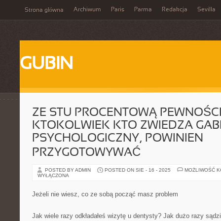
Archiwum
Paris
Parma
Redakcja
Sevilla
Strona główna
GUBIN
ZE STU PROCENTOWĄ PEWNOŚCI
KTOKOLWIEK KTO ZWIEDZA GAB
PSYCHOLOGICZNY, POWINIEN
PRZYGOTOWYWAĆ
POSTED BY ADMIN
POSTED ON SIE - 16 - 2025
MOŻLIWOŚĆ 
WYŁĄCZONA
Jeżeli nie wiesz, co ze sobą począć masz problem
Jak wiele razy odkładałeś wizytę u dentysty? Jak dużo razy sądzi