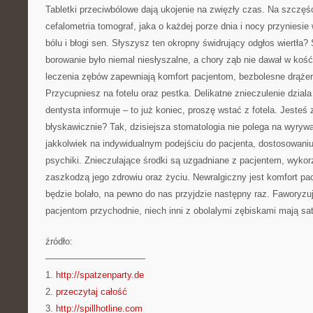
Tabletki przeciwbólowe dają ukojenie na zwięzły czas. Na szczę
cefalometria tomograf, jaka o każdej porze dnia i nocy przynies
bólu i błogi sen. Słyszysz ten okropny świdrujący odgłos wiertła?
borowanie było niemal niesłyszalne, a chory ząb nie dawał w koś
leczenia zębów zapewniają komfort pacjentom, bezbolesne drąże
Przycupniesz na fotelu oraz pestka. Delikatne znieczulenie dziala 
dentysta informuje – to już koniec, proszę wstać z fotela. Jesteś
błyskawicznie? Tak, dzisiejsza stomatologia nie polega na wyry
jakkolwiek na indywidualnym podejściu do pacjenta, dostosowaniu
psychiki. Znieczulające środki są uzgadniane z pacjentem, wykor
zaszkodzą jego zdrowiu oraz życiu. Newralgiczny jest komfort pac
będzie bolało, na pewno do nas przyjdzie następny raz. Faworyzu
pacjentom przychodnie, niech inni z obolalymi zębiskami mają sat
źródło:
———————————
1.
http://spatzenparty.de
2.
przeczytaj całość
3.
http://spillhotline.com