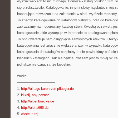
wyszukiwarkach to nic trudnego. Pomoże katalog polskich firm. W
się przekształciło. Katalogowanie, innymi słowy najskuteczniejs
imponujące rozwiązanie na zaistnienie w sieci. wyróżnić możemy 
To znaczy katalogowanie do katalogów płatnych, oraz do katalo
zapraszamy na moderowany katalog stron. Kwestią oczywistą jest
katalogowanie jakie występuje w Internecie to katalogowanie płatn
To ono gwarantuje nam osiągnięcie zamyślonych efektów. Efekt
katalogowania jest znacznie większe aniżeli w wypadku katalog
katalogowania do katalogów bezpłatnych nie powinniśmy bać się 
kiepskich katalogach. Tak nie będzie, owszem jest to mniej skute
jednakże nie oznacza, że kiepskie.
źródło:
———————————
1.
http://alltags-kuren-von-pflueger.de
2.
kliknij, aby poznać
3.
http://alpenboecke.de
4.
http://alpha666.de
5.
więcej tutaj