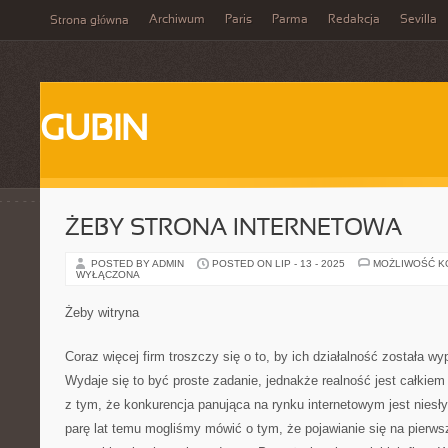
Archiwum
Paris
Parma
Redakcja
Sevilla
Strona główna
GUBIN
ŻEBY STRONA INTERNETOWA
POSTED BY ADMIN
POSTED ON LIP - 13 - 2025
MOŻLIWOŚĆ 
WYŁĄCZONA
Żeby witryna
Coraz więcej firm troszczy się o to, by ich działalność została w
Wydaje się to być proste zadanie, jednakże realność jest całkiem
z tym, że konkurencja panująca na rynku internetowym jest nies
parę lat temu mogliśmy mówić o tym, że pojawianie się na pierw