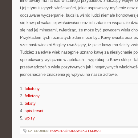
inne towary ma na nas w szeregu przypadków znaczący wpływ. 
i jej stymulujących właściwości, jakie usprawniały myślenie oraz 
odczuwane wyczerpanie, budziła wśród ludzi niemałe kontrowersje
się kawą chwaląc jej właściwości oraz ich zdaniem wspaniałe działa
się nad jej minusami, twierdząc, że może być powodem wielu cho
Przykładem tych rozmaitych zdań może być Kawy świata oraz prz
szesnastowieczni Anglicy uważający, iż picie kawy ma ścisły zw
Tudzież zaledwie wiek następnie uznano kawę za niesłychanie po
sprzedawany wyłącznie w aptekach – wypróbuj tu Kawa sklep. Ta
przeświadczeń o wielu pozytywnych jak i negatywnych właściwośc
jednoznacznie znaczenia jej wpływu na nasze zdrowie.
1.
felietony
2.
felietony
3.
teksty
4.
spis tresci
5.
wpisy
CATEGORIES:
ROWER A ŚRODOWISKO I KLIMAT