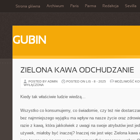
Archiwum
Paris
Parma
Redakcja
Sevilla
Strona główna
GUBIN
ZIELONA KAWA ODCHUDZANIE
POSTED BY ADMIN
POSTED ON LIS - 8 - 2025
MOŻLIWOŚĆ K
WYŁĄCZONA
Kiedy tak właściwie ludzie wiedzą…
Wszystko co konsumujemy, co świadomie, czy też nie dostarcz
bez najmniejszego wyjątku ma wpływ na nasze życie oraz zdrowi
razie z kawą, która jakkolwiek z uwagi na swoje atrybutów jest je
używek, miałoby być inaczej? Inaczej nie jest więc Zielona kawa