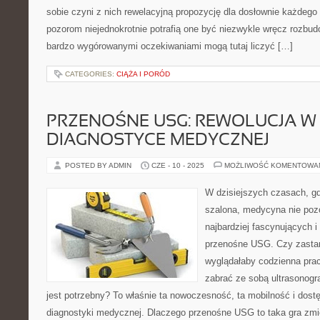
sobie czyni z nich rewelacyjną propozycję dla dosłownie każdeg
pozorom niejednokrotnie potrafią one być niezwykle wręcz rozbu
bardzo wygórowanymi oczekiwaniami mogą tutaj liczyć […]
CATEGORIES:
CIĄŻA I PORÓD
PRZENOŚNE USG: REWOLUCJA W
DIAGNOSTYCE MEDYCZNEJ
POSTED BY ADMIN
CZE - 10 - 2025
MOŻLIWOŚĆ KOMENTOWA
W dzisiejszych czasach, gd
szalona, medycyna nie pozo
najbardziej fascynujących 
przenośne USG. Czy zastana
wyglądałaby codzienna prac
zabrać ze sobą ultrasonogr
jest potrzebny? To właśnie ta nowoczesność, ta mobilność i dost
diagnostyki medycznej. Dlaczego przenośne USG to taka gra zmi