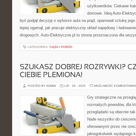
użytkowników. Ciekawe kate
domowe. Ideą Auto-Elektryc
byś podjął decyzję o wyborze auta na prąd, opanował sztukę jeg
lepiej ogarnął, jak pracuje elektryczny układ napędowy i ładowani
drogowych. Auto-Elektryczne.pl to strona przeznaczona dla wszys
CATEGORIES:
CIĄŻA I PORÓD
SZUKASZ DOBREJ ROZRYWKI? C
CIEBIE PLEMIONA!
POSTED BY ADMIN
LIP - 29 - 2025
MOŻLIWOŚĆ KOMENTOWAN
Gry strategiczne na przeglą
rozmaitych powodów, dla kt
przeglądarki są obecnie ta
Nade wszystko do cieszeni
oferowanymi przez nie rze
jakiegokolwiek wydajnego 