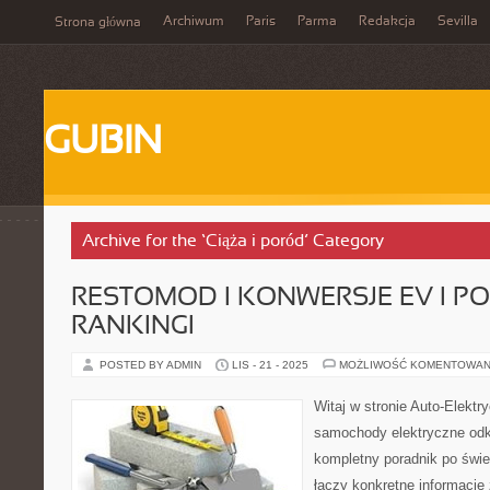
Archiwum
Paris
Parma
Redakcja
Sevilla
Strona główna
GUBIN
Archive for the ‘Ciąża i poród’ Category
RESTOMOD I KONWERSJE EV I P
RANKINGI
POSTED BY ADMIN
LIS - 21 - 2025
MOŻLIWOŚĆ KOMENTOWAN
Witaj w stronie Auto-Elektr
samochody elektryczne odkr
kompletny poradnik po świec
łączy konkretne informacje