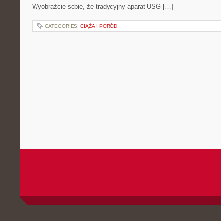
Wyobraźcie sobie, że tradycyjny aparat USG […]
CATEGORIES:
CIĄŻA I PORÓD