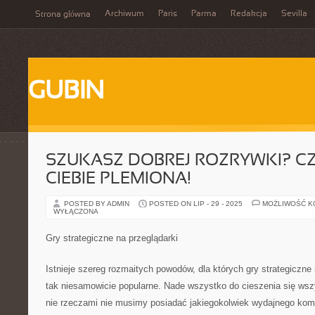
Archiwum
Paris
Parma
Redakcja
Sevilla
Strona główna
GUBIN
SZUKASZ DOBREJ ROZRYWKI? C
CIEBIE PLEMIONA!
POSTED BY ADMIN
POSTED ON LIP - 29 - 2025
MOŻLIWOŚĆ 
WYŁĄCZONA
Gry strategiczne na przeglądarki
Istnieje szereg rozmaitych powodów, dla których gry strategiczne
tak niesamowicie popularne. Nade wszystko do cieszenia się wsz
nie rzeczami nie musimy posiadać jakiegokolwiek wydajnego kom