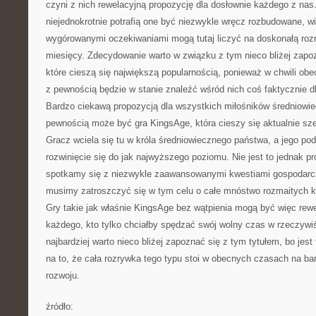
czyni z nich rewelacyjną propozycję dla dosłownie każdego z n
niejednokrotnie potrafią one być niezwykle wręcz rozbudowane, w
wygórowanymi oczekiwaniami mogą tutaj liczyć na doskonałą rozr
miesięcy. Zdecydowanie warto w związku z tym nieco bliżej zapo
które cieszą się największą popularnością, ponieważ w chwili ob
z pewnością będzie w stanie znaleźć wśród nich coś faktycznie dl
Bardzo ciekawą propozycją dla wszystkich miłośników średniowi
pewnością może być gra KingsAge, która cieszy się aktualnie sz
Gracz wciela się tu w króla średniowiecznego państwa, a jego p
rozwinięcie się do jak najwyższego poziomu. Nie jest to jednak p
spotkamy się z niezwykle zaawansowanymi kwestiami gospodarcz
musimy zatroszczyć się w tym celu o całe mnóstwo rozmaitych kw
Gry takie jak właśnie KingsAge bez wątpienia mogą być więc rewe
każdego, kto tylko chciałby spędzać swój wolny czas w rzeczywi
najbardziej warto nieco bliżej zapoznać się z tym tytułem, bo je
na to, że cała rozrywka tego typu stoi w obecnych czasach na b
rozwoju.
źródło: