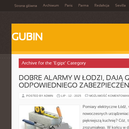
Archiwum
Paris
Parma
Redakcja
Sevilla
Strona główna
GUBIN
Archive for the ‘Egipt’ Category
DOBRE ALARMY W ŁODZI, DAJĄ
ODPOWIEDNIEGO ZABEZPIECZEN
POSTED BY ADMIN
LIP - 12 - 2025
MOŻLIWOŚĆ KOMENTOWAN
Pomiary elektryczne Łódź,
nowoczesnych urządzeniac
piękniejszą kuchnię? Cóż, t
zrozumiałego. W końcu w d