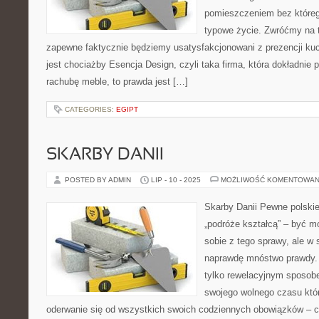
pomieszczeniem bez któreg
typowe życie. Zwróćmy na 
zapewne faktycznie będziemy usatysfakcjonowani z prezencji kuc
jest chociażby Esencja Design, czyli taka firma, która dokładnie 
rachubę meble, to prawda jest […]
CATEGORIES:
EGIPT
SKARBY DANII
POSTED BY ADMIN
LIP - 10 - 2025
MOŻLIWOŚĆ KOMENTOWAN
Skarby Danii Pewne polskie
„podróże kształcą” – być m
sobie z tego sprawy, ale w 
naprawdę mnóstwo prawdy. 
tylko rewelacyjnym sposob
swojego wolnego czasu któ
oderwanie się od wszystkich swoich codziennych obowiązków – 