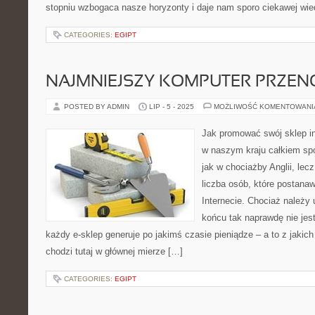
stopniu wzbogaca nasze horyzonty i daje nam sporo ciekawej wi
CATEGORIES:
EGIPT
NAJMNIEJSZY KOMPUTER PRZE
POSTED BY ADMIN
LIP - 5 - 2025
MOŻLIWOŚĆ KOMENTOWAN
Jak promować swój sklep in
w naszym kraju całkiem sp
jak w chociażby Anglii, lec
liczba osób, które postana
Internecie. Chociaż należy 
końcu tak naprawdę nie jest
każdy e-sklep generuje po jakimś czasie pieniądze – a to z jaki
chodzi tutaj w głównej mierze […]
CATEGORIES:
EGIPT