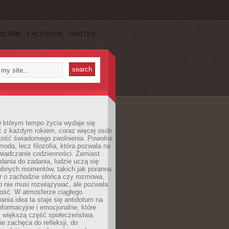
SCRIBE
FACEBOOK
TWITTER
w którym tempo życia wydaje się
ć z każdym rokiem, coraz więcej osób
tość świadomego zwolnienia. Powolne
moda, lecz filozofia, która pozwala na
wiadczanie codzienności. Zamiast
dania do zadania, ludzie uczą się
robnych momentów, takich jak poranna
r o zachodzie słońca czy rozmowa,
o nie musi rozwiązywać, ale pozwala
kość. W atmosferze ciągłego
nia idea ta staje się antidotum na
formacyjne i emocjonalne, które
z większą część społeczeństwa.
e zachęca do refleksji, do