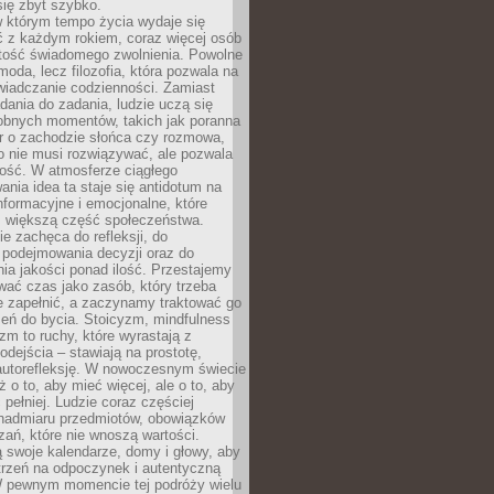
się zbyt szybko.
w którym tempo życia wydaje się
ć z każdym rokiem, coraz więcej osób
tość świadomego zwolnienia. Powolne
moda, lecz filozofia, która pozwala na
wiadczanie codzienności. Zamiast
dania do zadania, ludzie uczą się
robnych momentów, takich jak poranna
r o zachodzie słońca czy rozmowa,
o nie musi rozwiązywać, ale pozwala
kość. W atmosferze ciągłego
nia idea ta staje się antidotum na
formacyjne i emocjonalne, które
z większą część społeczeństwa.
e zachęca do refleksji, do
podejmowania decyzji oraz do
ia jakości ponad ilość. Przestajemy
wać czas jako zasób, który trzeba
 zapełnić, a zaczynamy traktować go
zeń do bycia. Stoicyzm, mindfulness
zm to ruchy, które wyrastają z
dejścia – stawiają na prostotę,
autorefleksję. W nowoczesnym świecie
ż o to, aby mieć więcej, ale o to, aby
pełniej. Ludzie coraz częściej
 nadmiaru przedmiotów, obowiązków
ań, które nie wnoszą wartości.
 swoje kalendarze, domy i głowy, aby
trzeń na odpoczynek i autentyczną
 pewnym momencie tej podróży wielu