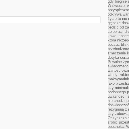
gdy biegnie 
W świecie, 
przyspiesza
odkrywa war
życie to nie 
głębsze doś
pędzić od za
celebracji d
kawa, space
która niczeg
poczuć blis
przebodźcowa
zmęczenie in
dotyka cora
Powolne życi
świadomego 
wartościowan
wtedy trakto
maksymalnie
jako przestr
czy minimali
podobnego po
uważność i 
nie chodzi ju
doświadczać 
rezygnują z
czy zobowiąz
Oczyszczają
zrobić przes
obecność. W