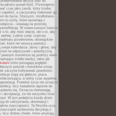
podejmowania decyzji oraz do
ia jakości ponad ilość. Przestajemy
wać czas jako zasób, który trzeba
 zapełnić, a zaczynamy traktować go
zeń do bycia. Stoicyzm, mindfulness
zm to ruchy, które wyrastają z
dejścia – stawiają na prostotę,
autorefleksję. W nowoczesnym świecie
ż o to, aby mieć więcej, ale o to, aby
pełniej. Ludzie coraz częściej
 nadmiaru przedmiotów, obowiązków
ań, które nie wnoszą wartości.
 swoje kalendarze, domy i głowy, aby
trzeń na odpoczynek i autentyczną
 pewnym momencie tej podróży wielu
nspirujące źródła wiedzy, takie jak
ykułami
które pomagają pogłębić
łasnych potrzeb i kierunków zmian.
iek zaczyna kultywować powolność,
relacje stają się głębsze, praca
ysfakcjonująca, a wolny czas wypełnia
egeneracją. Powolne życie nie oznacza
 ambicji, lecz świadome dążenie do
ypalania się. Oznacza równowagę,
e i akceptację, że nie wszystko musi
iast. W tym podejściu każdy dzień
azją do zatrzymania, obserwacji i
iękna zwyczajności. Ta filozofia uczy,
adzwyczajne wydarzenia decydują o
a, lecz drobne chwile, które umykają,