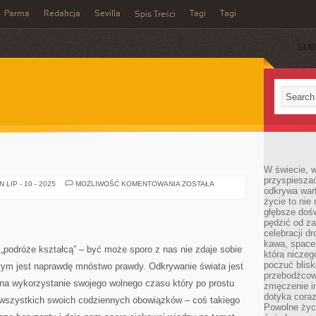
Parma
Redakcja
Sevilla
Tagi
Tagi
Spis Treści
SUB
W świecie, 
przyspiesza
SKARBY
LIP - 10 - 2025
MOŻLIWOŚĆ KOMENTOWANIA
ZOSTAŁA
odkrywa war
DANII
życie to nie 
głębsze doś
pędzić od za
celebracji d
kawa, space
„podróże kształcą” – być może sporo z nas nie zdaje sobie
która niczeg
poczuć blis
 tym jest naprawdę mnóstwo prawdy. Odkrywanie świata jest
przebodźcowa
na wykorzystanie swojego wolnego czasu który po prostu
zmęczenie in
dotyka cora
 wszystkich swoich codziennych obowiązków – coś takiego
Powolne życi