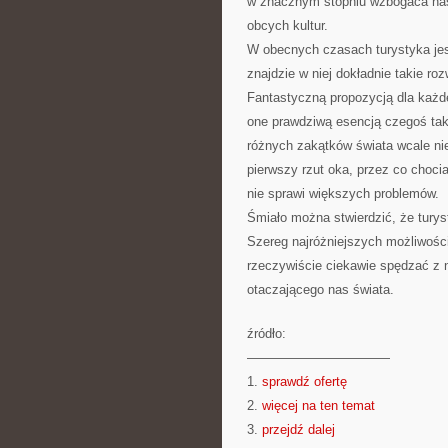
w znacznym stopniu wzbogaca nas
obcych kultur.
W obecnych czasach turystyka jes
znajdzie w niej dokładnie takie roz
Fantastyczną propozycją dla każd
one prawdziwą esencją czegoś takie
różnych zakątków świata wcale ni
pierwszy rzut oka, przez co choc
nie sprawi większych problemów.
Śmiało można stwierdzić, że turys
Szereg najróżniejszych możliwoś
rzeczywiście ciekawie spędzać z 
otaczającego nas świata.
źródło:
———————————
1.
sprawdź ofertę
2.
więcej na ten temat
3.
przejdź dalej