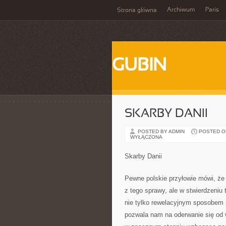
Archiwum
Paris
Strona główna
GUBIN
SKARBY DANII
POSTED BY ADMIN
POSTED ON 
WYŁĄCZONA
Skarby Danii
Pewne polskie przyłowie mówi, że 
z tego sprawy, ale w stwierdzeniu
nie tylko rewelacyjnym sposobem 
pozwala nam na oderwanie się od