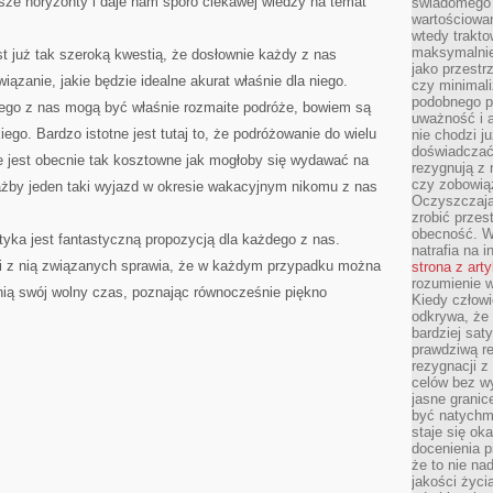
ze horyzonty i daje nam sporo ciekawej wiedzy na temat
świadomego 
wartościowan
wtedy trakto
maksymalnie
t już tak szeroką kwestią, że dosłownie każdy z nas
jako przestr
wiązanie, jakie będzie idealne akurat właśnie dla niego.
czy minimali
podobnego po
ego z nas mogą być właśnie rozmaite podróże, bowiem są
uważność i 
go. Bardzo istotne jest tutaj to, że podróżowanie do wielu
nie chodzi ju
doświadczać 
e jest obecnie tak kosztowne jak mogłoby się wydawać na
rezygnują z
czy zobowiąz
iażby jeden taki wyjazd w okresie wakacyjnym nikomu z nas
Oczyszczają
zrobić przes
obecność. W
tyka jest fantastyczną propozycją dla każdego z nas.
natrafia na i
ci z nią związanych sprawia, że w każdym przypadku można
strona z art
rozumienie w
nią swój wolny czas, poznając równocześnie piękno
Kiedy człow
odkrywa, że 
bardziej sat
prawdziwą r
rezygnacji z
celów bez w
jasne granic
być natychm
staje się ok
docenienia p
że to nie n
jakości życi