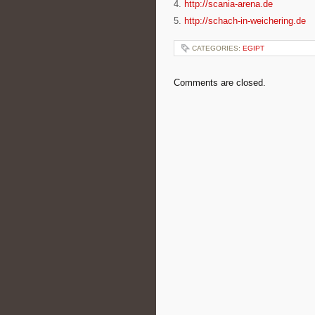
4.
http://scania-arena.de
5.
http://schach-in-weichering.de
CATEGORIES:
EGIPT
Comments are closed.