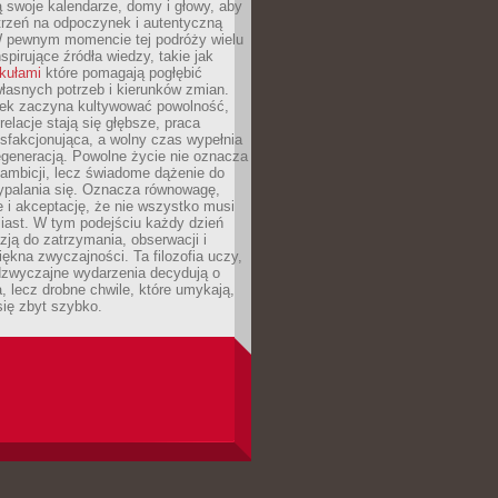
 swoje kalendarze, domy i głowy, aby
trzeń na odpoczynek i autentyczną
 pewnym momencie tej podróży wielu
nspirujące źródła wiedzy, takie jak
ykułami
które pomagają pogłębić
łasnych potrzeb i kierunków zmian.
iek zaczyna kultywować powolność,
relacje stają się głębsze, praca
ysfakcjonująca, a wolny czas wypełnia
egeneracją. Powolne życie nie oznacza
 ambicji, lecz świadome dążenie do
ypalania się. Oznacza równowagę,
e i akceptację, że nie wszystko musi
iast. W tym podejściu każdy dzień
azją do zatrzymania, obserwacji i
iękna zwyczajności. Ta filozofia uczy,
adzwyczajne wydarzenia decydują o
a, lecz drobne chwile, które umykają,
się zbyt szybko.