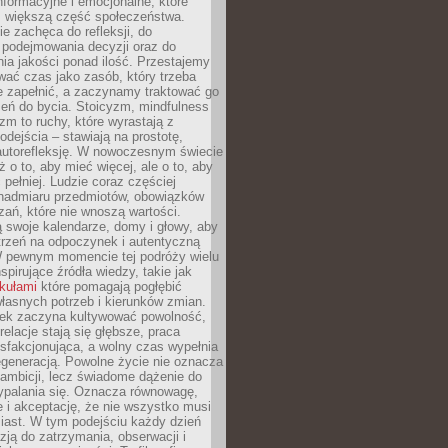
formacyjne i emocjonalne, które
z większą część społeczeństwa.
e zachęca do refleksji, do
podejmowania decyzji oraz do
ia jakości ponad ilość. Przestajemy
wać czas jako zasób, który trzeba
 zapełnić, a zaczynamy traktować go
zeń do bycia. Stoicyzm, mindfulness
zm to ruchy, które wyrastają z
dejścia – stawiają na prostotę,
autorefleksję. W nowoczesnym świecie
ż o to, aby mieć więcej, ale o to, aby
pełniej. Ludzie coraz częściej
 nadmiaru przedmiotów, obowiązków
ań, które nie wnoszą wartości.
 swoje kalendarze, domy i głowy, aby
trzeń na odpoczynek i autentyczną
 pewnym momencie tej podróży wielu
nspirujące źródła wiedzy, takie jak
ykułami
które pomagają pogłębić
łasnych potrzeb i kierunków zmian.
iek zaczyna kultywować powolność,
relacje stają się głębsze, praca
ysfakcjonująca, a wolny czas wypełnia
egeneracją. Powolne życie nie oznacza
 ambicji, lecz świadome dążenie do
ypalania się. Oznacza równowagę,
e i akceptację, że nie wszystko musi
iast. W tym podejściu każdy dzień
azją do zatrzymania, obserwacji i