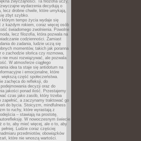
iękna zwyczajności. Ta filozofia uczy,
adzwyczajne wydarzenia decydują o
a, lecz drobne chwile, które umykają,
się zbyt szybko.
w którym tempo życia wydaje się
ć z każdym rokiem, coraz więcej osób
tość świadomego zwolnienia. Powolne
moda, lecz filozofia, która pozwala na
wiadczanie codzienności. Zamiast
dania do zadania, ludzie uczą się
robnych momentów, takich jak poranna
r o zachodzie słońca czy rozmowa,
o nie musi rozwiązywać, ale pozwala
kość. W atmosferze ciągłego
nia idea ta staje się antidotum na
formacyjne i emocjonalne, które
z większą część społeczeństwa.
e zachęca do refleksji, do
podejmowania decyzji oraz do
ia jakości ponad ilość. Przestajemy
wać czas jako zasób, który trzeba
 zapełnić, a zaczynamy traktować go
zeń do bycia. Stoicyzm, mindfulness
zm to ruchy, które wyrastają z
dejścia – stawiają na prostotę,
autorefleksję. W nowoczesnym świecie
ż o to, aby mieć więcej, ale o to, aby
pełniej. Ludzie coraz częściej
 nadmiaru przedmiotów, obowiązków
ań, które nie wnoszą wartości.