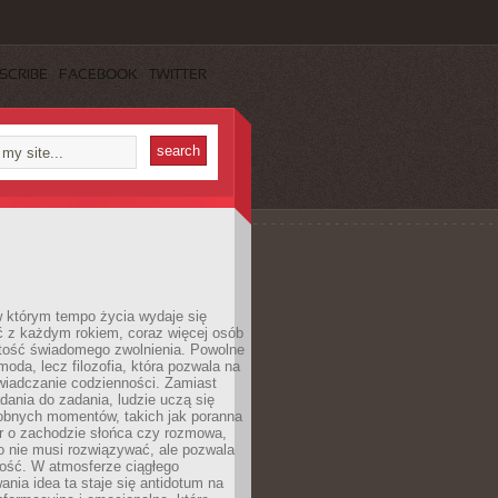
SCRIBE
FACEBOOK
TWITTER
w którym tempo życia wydaje się
ć z każdym rokiem, coraz więcej osób
tość świadomego zwolnienia. Powolne
moda, lecz filozofia, która pozwala na
wiadczanie codzienności. Zamiast
dania do zadania, ludzie uczą się
robnych momentów, takich jak poranna
r o zachodzie słońca czy rozmowa,
o nie musi rozwiązywać, ale pozwala
kość. W atmosferze ciągłego
nia idea ta staje się antidotum na