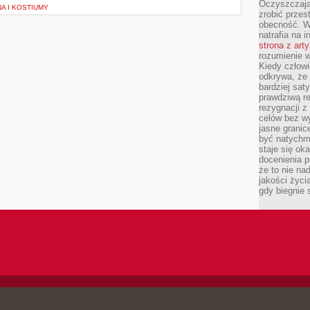
Oczyszczają
A I KOSTIUMY
zrobić przes
obecność. W
natrafia na i
strona z art
rozumienie w
Kiedy człow
odkrywa, że 
bardziej sat
prawdziwą r
rezygnacji z
celów bez w
jasne granic
być natychm
staje się ok
docenienia p
że to nie n
jakości życi
gdy biegnie 