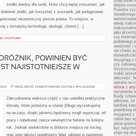
zmęczenie in
źródło wiedzy dla osób, które chcą lepiej zrozumieć, jak
dotyka cora
Powolne życi
 dobierać pralki, jak korzystać z suszarek, jak pielęgnować
świadomego 
wartościowan
rganizować ekonomiczny proces prania. To miejsce, w
wtedy trakto
ię z tematyką technologii, ekologii, chemii […]
maksymalnie
jako przestr
czy minimali
A I KOSTIUMY
podobnego po
uważność i 
nie chodzi ju
doświadczać 
DRÓŻNIK, POWINIEN BYĆ
rezygnują z
czy zobowiąz
ST NAJISTOTNIEJSZE W
Oczyszczają
zrobić przes
obecność. W
natrafia na i
JAKIKOLWIEK
strona z art
 2025
MOŻLIWOŚĆ KOMENTOWANIA
ZOSTAŁA WYŁĄCZONA
PODRÓŻNIK,
rozumienie w
POWINIEN
Kiedy człow
BYĆ
Zdecydowana większa część z nas uwielbia praktyczne
ŚWIADOMY
odkrywa, że 
CO
bardziej sat
klimaty, które jesteśmy w stanie {Długo wyczekujemy
JEST
prawdziwą r
NAJISTOTNIEJSZE
na wczasy, dzięki jakiemu będziemy mogli wypocząć od
W
rezygnacji z
PODRÓŻOWANIU
celów bez w
pracy i naładować nasze wewnętrzne baterie na kolejny
jasne granic
rok. Jednak wielokrotnie w doborze miejsca na nocleg
być natychm
staje się ok
oraz jego jakości popełniamy błąd, jakiego w następnej