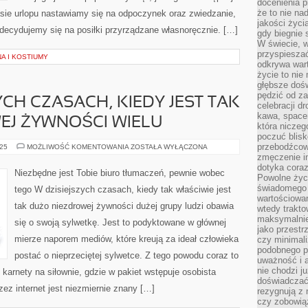
docenienia p
że to nie n
asie urlopu nastawiamy się na odpoczynek oraz zwiedzanie,
jakości życi
decydujemy się na posiłki przyrządzane własnoręcznie. […]
gdy biegnie 
W świecie, 
przyspiesza
A I KOSTIUMY
odkrywa war
życie to nie 
głębsze doś
pędzić od za
H CZASACH, KIEDY JEST TAK
celebracji d
kawa, space
EJ ŻYWNOŚCI WIELU
która niczeg
poczuć blis
przebodźcowa
W
025
MOŻLIWOŚĆ KOMENTOWANIA
ZOSTAŁA WYŁĄCZONA
WSPÓŁCZESNYCH
zmęczenie in
CZASACH,
dotyka cora
KIEDY
Niezbędne jest Tobie biuro tłumaczeń, pewnie wobec
JEST
Powolne życi
TAK
świadomego 
tego W dzisiejszych czasach, kiedy tak właściwie jest
WIELE
wartościowan
NIEZDROWEJ
tak dużo niezdrowej żywności dużej grupy ludzi obawia
ŻYWNOŚCI
wtedy trakto
WIELU
maksymalnie
się o swoją sylwetkę. Jest to podyktowane w głównej
jako przestr
mierze naporem mediów, które kreują za ideał człowieka
czy minimali
podobnego po
postać o nieprzeciętej sylwetce. Z tego powodu coraz to
uważność i 
nie chodzi ju
karnety na siłownie, gdzie w pakiet wstępuje osobista
doświadczać 
zez internet jest niezmiernie znany […]
rezygnują z
czy zobowiąz