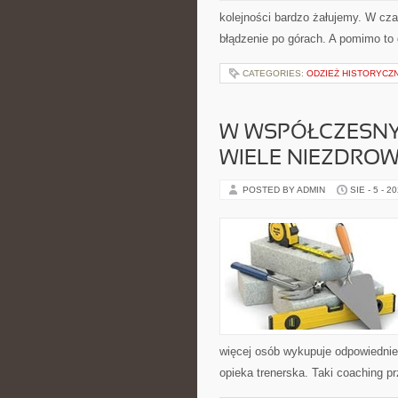
kolejności bardzo żałujemy. W cz
błądzenie po górach. A pomimo to 
CATEGORIES:
ODZIEŻ HISTORYCZN
W WSPÓŁCZESNYC
WIELE NIEZDROW
POSTED BY ADMIN
SIE - 5 - 2
więcej osób wykupuje odpowiednie 
opieka trenerska. Taki coaching pr