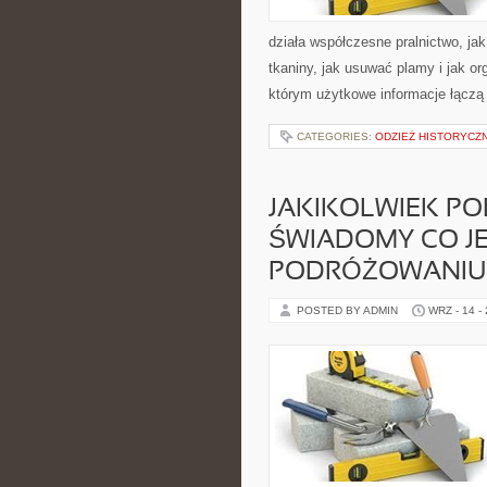
działa współczesne pralnictwo, jak
tkaniny, jak usuwać plamy i jak o
którym użytkowe informacje łączą s
CATEGORIES:
ODZIEŻ HISTORYCZN
JAKIKOLWIEK PO
ŚWIADOMY CO JE
PODRÓŻOWANIU
POSTED BY ADMIN
WRZ - 14 -