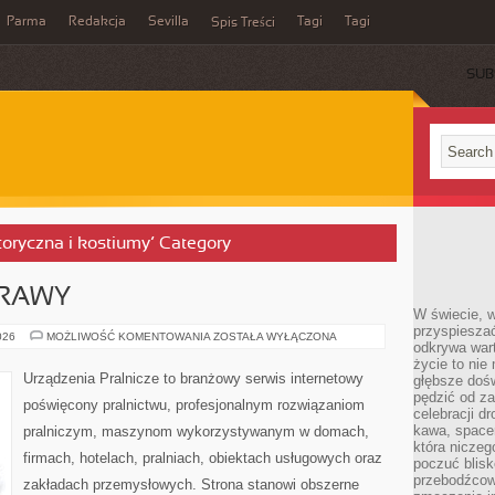
Parma
Redakcja
Sevilla
Tagi
Tagi
Spis Treści
SUB
storyczna i kostiumy’ Category
PRAWY
W świecie, 
przyspiesza
PROBLEMY
026
MOŻLIWOŚĆ KOMENTOWANIA
ZOSTAŁA WYŁĄCZONA
odkrywa war
I
NAPRAWY
życie to nie 
Urządzenia Pralnicze to branżowy serwis internetowy
głębsze doś
pędzić od za
poświęcony pralnictwu, profesjonalnym rozwiązaniom
celebracji d
kawa, space
pralniczym, maszynom wykorzystywanym w domach,
która niczeg
firmach, hotelach, pralniach, obiektach usługowych oraz
poczuć blis
przebodźcowa
zakładach przemysłowych. Strona stanowi obszerne