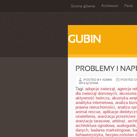
Archiwum
Paris
Strona główna
GUBIN
PROBLEMY I NA
POSTED BY ADMIN
POSTED ON
WYŁĄCZONA
Tagi:
adopcje zwierząt
,
agencje r
dla zwierząt domowych
,
akcesoria
aktywność twórcza
,
akustyka wnę
analityka internetowa
,
analiza biz
prawna nieruchomości
,
analiza sp
animal rescue
,
aplikacje dietetycz
oświetlenia
,
aranżacja przestrzeni 
aranżacje tarasowe
,
arbitraż
,
archi
architektura ogrodowa
,
audioguide
danych
,
badania marketingowe
,
ba
behawiorystyka
,
bezpieczeństwo