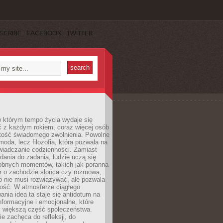
SCRIBE
FACEBOOK
TWITTER
w którym tempo życia wydaje się
ć z każdym rokiem, coraz więcej osób
tość świadomego zwolnienia. Powolne
moda, lecz filozofia, która pozwala na
wiadczanie codzienności. Zamiast
dania do zadania, ludzie uczą się
robnych momentów, takich jak poranna
r o zachodzie słońca czy rozmowa,
o nie musi rozwiązywać, ale pozwala
kość. W atmosferze ciągłego
nia idea ta staje się antidotum na
formacyjne i emocjonalne, które
z większą część społeczeństwa.
e zachęca do refleksji, do