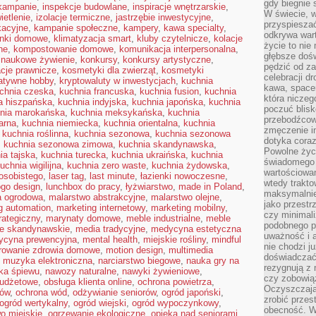
gdy biegnie 
 kampanie
,
inspekcje budowlane
,
inspiracje wnętrzarskie
,
W świecie, 
ietlenie
,
izolacje termiczne
,
jastrzębie inwestycyjne
,
przyspiesza
kacyjne
,
kampanie społeczne
,
kampery
,
kawa specialty
,
odkrywa war
onki domowe
,
klimatyzacja smart
,
kluby czytelnicze
,
kolacje
życie to nie 
ne
,
kompostowanie domowe
,
komunikacja interpersonalna
,
głębsze doś
 naukowe żywienie
,
konkursy
,
konkursy artystyczne
,
pędzić od za
acje prawnicze
,
kosmetyki dla zwierząt
,
kosmetyki
celebracji d
atywne hobby
,
kryptowaluty w inwestycjach
,
kuchnia
kawa, space
chnia czeska
,
kuchnia francuska
,
kuchnia fusion
,
kuchnia
która niczeg
a hiszpańska
,
kuchnia indyjska
,
kuchnia japońska
,
kuchnia
poczuć blis
nia marokańska
,
kuchnia meksykańska
,
kuchnia
przebodźcowa
arna
,
kuchnia niemiecka
,
kuchnia orientalna
,
kuchnia
zmęczenie in
,
kuchnia roślinna
,
kuchnia sezonowa
,
kuchnia sezonowa
dotyka cora
,
kuchnia sezonowa zimowa
,
kuchnia skandynawska
,
Powolne życi
ia tajska
,
kuchnia turecka
,
kuchnia ukraińska
,
kuchnia
świadomego 
uchnia wigilijna
,
kuchnia zero waste
,
kuchnia żydowska
,
wartościowan
osobistego
,
laser tag
,
last minute
,
łazienki nowoczesne
,
wtedy trakto
ogo design
,
lunchbox do pracy
,
łyżwiarstwo
,
made in Poland
,
maksymalnie
a ogrodowa
,
malarstwo abstrakcyjne
,
malarstwo olejne
,
jako przestr
g automation
,
marketing internetowy
,
marketing mobilny
,
czy minimali
rategiczny
,
marynaty domowe
,
meble industrialne
,
meble
podobnego po
e skandynawskie
,
media tradycyjne
,
medycyna estetyczna
uważność i 
ycyna prewencyjna
,
mental health
,
miejskie rośliny
,
mindful
nie chodzi ju
rowanie zdrowia domowe
,
motion design
,
multimedia
doświadczać 
,
muzyka elektroniczna
,
narciarstwo biegowe
,
nauka gry na
rezygnują z
ka śpiewu
,
nawozy naturalne
,
nawyki żywieniowe
,
czy zobowiąz
budżetowe
,
obsługa klienta online
,
ochrona powietrza
,
Oczyszczają
mów
,
ochrona wód
,
odżywianie seniorów
,
ogród japoński
,
zrobić przes
ogród wertykalny
,
ogród wiejski
,
ogród wypoczynkowy
,
obecność. W
o miejskie
,
ogrzewanie ekologiczne
,
opieka nad seniorami
,