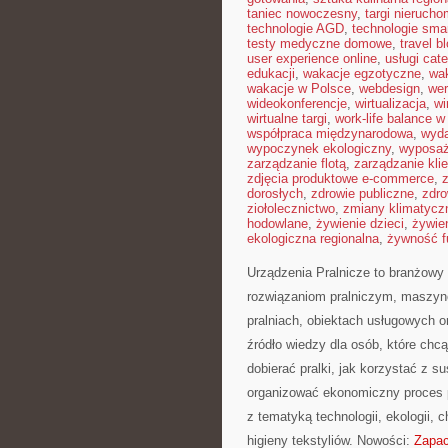
taniec nowoczesny
,
targi nieruch
technologie AGD
,
technologie sma
testy medyczne domowe
,
travel b
user experience online
,
usługi cat
edukacji
,
wakacje egzotyczne
,
wa
wakacje w Polsce
,
webdesign
,
wer
wideokonferencje
,
wirtualizacja
,
wi
wirtualne targi
,
work-life balance 
współpraca międzynarodowa
,
wyda
wypoczynek ekologiczny
,
wyposaż
zarządzanie flotą
,
zarządzanie kli
zdjęcia produktowe e-commerce
,
dorosłych
,
zdrowie publiczne
,
zdro
ziołolecznictwo
,
zmiany klimatycz
hodowlane
,
żywienie dzieci
,
żywie
ekologiczna regionalna
,
żywność f
Urządzenia Pralnicze to branżowy 
rozwiązaniom pralniczym, maszyn
pralniach, obiektach usługowych 
źródło wiedzy dla osób, które chcą
dobierać pralki, jak korzystać z s
organizować ekonomiczny proces p
z tematyką technologii, ekologii, 
higieny tekstyliów. Nowości:
Zapac