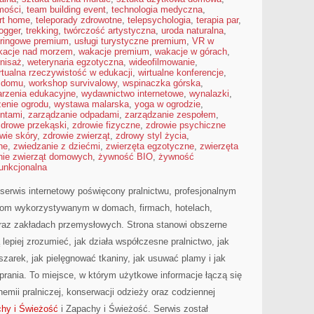
omości
,
team building event
,
technologia medyczna
,
rt home
,
teleporady zdrowotne
,
telepsychologia
,
terapia par
,
logger
,
trekking
,
twórczość artystyczna
,
uroda naturalna
,
eringowe premium
,
usługi turystyczne premium
,
VR w
kacje nad morzem
,
wakacje premium
,
wakacje w górach
,
nisaż
,
weterynaria egzotyczna
,
wideofilmowanie
,
rtualna rzeczywistość w edukacji
,
wirtualne konferencje
,
w domu
,
workshop survivalowy
,
wspinaczka górska
,
rzenia edukacyjne
,
wydawnictwo internetowe
,
wynalazki
,
enie ogrodu
,
wystawa malarska
,
yoga w ogrodzie
,
entami
,
zarządzanie odpadami
,
zarządzanie zespołem
,
zdrowe przekąski
,
zdrowie fizyczne
,
zdrowie psychiczne
wie skóry
,
zdrowie zwierząt
,
zdrowy styl życia
,
ne
,
zwiedzanie z dziećmi
,
zwierzęta egzotyczne
,
zwierzęta
nie zwierząt domowych
,
żywność BIO
,
żywność
unkcjonalna
serwis internetowy poświęcony pralnictwu, profesjonalnym
om wykorzystywanym w domach, firmach, hotelach,
oraz zakładach przemysłowych. Strona stanowi obszerne
 lepiej zrozumieć, jak działa współczesne pralnictwo, jak
uszarek, jak pielęgnować tkaniny, jak usuwać plamy i jak
rania. To miejsce, w którym użytkowe informacje łączą się
chemii pralniczej, konserwacji odzieży oraz codziennej
hy i Świeżość
i Zapachy i Świeżość. Serwis został