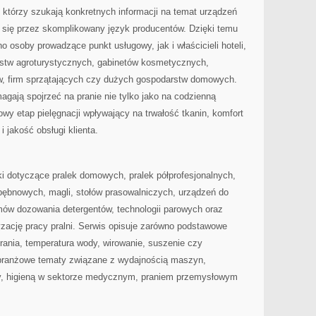
 którzy szukają konkretnych informacji na temat urządzeń
ać się przez skomplikowany język producentów. Dzięki temu
 osoby prowadzące punkt usługowy, jak i właścicieli hoteli,
arstw agroturystycznych, gabinetów kosmetycznych,
, firm sprzątających czy dużych gospodarstw domowych.
agają spojrzeć na pranie nie tylko jako na codzienną
owy etap pielęgnacji wpływający na trwałość tkanin, komfort
i jakość obsługi klienta.
i dotyczące pralek domowych, pralek półprofesjonalnych,
bębnowych, magli, stołów prasowalniczych, urządzeń do
ów dozowania detergentów, technologii parowych oraz
zację pracy pralni. Serwis opisuje zarówno podstawowe
rania, temperatura wody, wirowanie, suszenie czy
j branżowe tematy związane z wydajnością maszyn,
y, higieną w sektorze medycznym, praniem przemysłowym