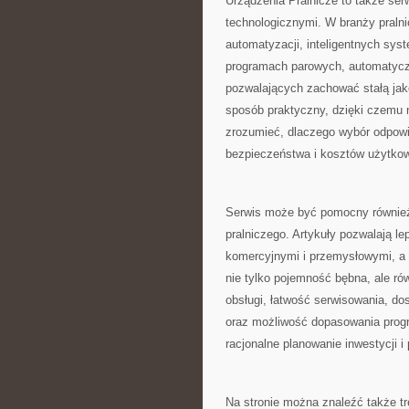
Urządzenia Pralnicze to także se
technologicznymi. W branży pralni
automatyzacji, inteligentnych sys
programach parowych, automatycz
pozwalających zachować stałą jak
sposób praktyczny, dzięki czemu 
zrozumieć, dlaczego wybór odpowi
bezpieczeństwa i kosztów użytkow
Serwis może być pomocny również 
pralniczego. Artykuły pozwalają l
komercyjnymi i przemysłowymi, a 
nie tylko pojemność bębna, ale ró
obsługi, łatwość serwisowania, do
oraz możliwość dopasowania progr
racjonalne planowanie inwestycji
Na stronie można znaleźć także t