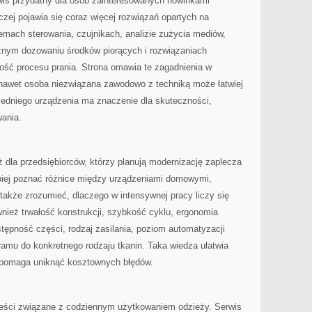
rwis przydatny dla osób zainteresowanych nowinkami
czej pojawia się coraz więcej rozwiązań opartych na
temach sterowania, czujnikach, analizie zużycia mediów,
nym dozowaniu środków piorących i rozwiązaniach
ość procesu prania. Strona omawia te zagadnienia w
nawet osoba niezwiązana zawodowo z techniką może łatwiej
edniego urządzenia ma znaczenie dla skuteczności,
ania.
dla przedsiębiorców, którzy planują modernizację zaplecza
epiej poznać różnice między urządzeniami domowymi,
także zrozumieć, dlaczego w intensywnej pracy liczy się
wnież trwałość konstrukcji, szybkość cyklu, ergonomia
stępność części, rodzaj zasilania, poziom automatyzacji
amu do konkretnego rodzaju tkanin. Taka wiedza ułatwia
 i pomaga uniknąć kosztownych błędów.
reści związane z codziennym użytkowaniem odzieży. Serwis