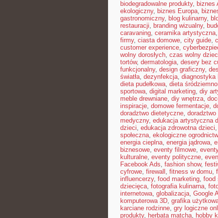
biodegradowalne produkty
,
biznes 
ekologiczny
,
biznes Europa
,
bizne
gastronomiczny
,
blog kulinarny
,
bl
restauracji
,
branding wizualny
,
bud
caravaning
,
ceramika artystyczna
firmy
,
ciasta domowe
,
city guide
,
customer experience
,
cyberbezpi
wolny dorosłych
,
czas wolny dziec
tortów
,
dermatologia
,
desery bez c
funkcjonalny
,
design graficzny
,
de
światła
,
dezynfekcja
,
diagnostyka 
dieta pudełkowa
,
dieta śródziemn
sportowa
,
digital marketing
,
diy ar
meble drewniane
,
diy wnętrza
,
doc
inspiracje
,
domowe fermentacje
,
d
doradztwo dietetyczne
,
doradztwo 
medyczny
,
edukacja artystyczna d
dzieci
,
edukacja zdrowotna dzieci
społeczna
,
ekologiczne ogrodnict
energia cieplna
,
energia jądrowa
,
e
biznesowe
,
eventy filmowe
,
eventy
kulturalne
,
eventy polityczne
,
even
Facebook Ads
,
fashion show
,
fest
cyfrowe
,
firewall
,
fitness w domu
,
influencerzy
,
food marketing
,
food 
dziecięca
,
fotografia kulinarna
,
fot
internetowa
,
globalizacja
,
Google 
komputerowa 3D
,
grafika użytkow
karciane rodzinne
,
gry logiczne onl
produkty
,
herbata matcha
,
hobby k