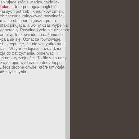
nspirujące źródła wiedzy, takie jak
ykułami
które pomagają pogłębić
łasnych potrzeb i kierunków zmian.
iek zaczyna kultywować powolność,
relacje stają się głębsze, praca
ysfakcjonująca, a wolny czas wypełnia
egeneracją. Powolne życie nie oznacza
 ambicji, lecz świadome dążenie do
ypalania się. Oznacza równowagę,
e i akceptację, że nie wszystko musi
iast. W tym podejściu każdy dzień
azją do zatrzymania, obserwacji i
iękna zwyczajności. Ta filozofia uczy,
adzwyczajne wydarzenia decydują o
a, lecz drobne chwile, które umykają,
się zbyt szybko.