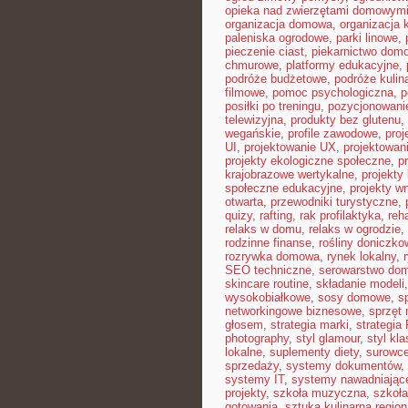
opieka nad zwierzętami domowym
organizacja domowa
,
organizacja 
paleniska ogrodowe
,
parki linowe
,
pieczenie ciast
,
piekarnictwo dom
chmurowe
,
platformy edukacyjne
,
podróże budżetowe
,
podróże kulin
filmowe
,
pomoc psychologiczna
,
p
posiłki po treningu
,
pozycjonowanie
telewizyjna
,
produkty bez glutenu
,
wegańskie
,
profile zawodowe
,
proj
UI
,
projektowanie UX
,
projektowan
projekty ekologiczne społeczne
,
p
krajobrazowe wertykalne
,
projekty 
społeczne edukacyjne
,
projekty w
otwarta
,
przewodniki turystyczne
,
quizy
,
rafting
,
rak profilaktyka
,
reh
relaks w domu
,
relaks w ogrodzie
,
rodzinne finanse
,
rośliny doniczko
rozrywka domowa
,
rynek lokalny
,
SEO techniczne
,
serowarstwo do
skincare routine
,
składanie modeli
wysokobiałkowe
,
sosy domowe
,
s
networkingowe biznesowe
,
sprzęt
głosem
,
strategia marki
,
strategia
photography
,
styl glamour
,
styl kl
lokalne
,
suplementy diety
,
surowce
sprzedaży
,
systemy dokumentów
,
systemy IT
,
systemy nawadniając
projekty
,
szkoła muzyczna
,
szkoła
gotowania
,
sztuka kulinarna region