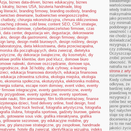
świadomego 
Azja
,
biznes data-driven
,
biznes edukacyjny
,
biznes
wartościowan
s lokalny
,
biznes USA
,
bizuteria handmade
,
blog
wtedy trakto
og literacki
,
branding firmowy
,
branding osobisty
,
branding
maksymalnie
ownictwo drewniane
,
budownictwo energooszczędne
,
jako przestr
,
chatboty
,
chirurgia rekonstrukcyjna
,
chmura obliczeniowa
czy minimali
coaching zdrowia
,
cold brew
,
content SEO
,
CSR strategie
,
podobnego po
eczeństwo domowe
,
cyberbezpieczeństwo firmowe
,
czas
uważność i 
i
,
data center
,
degustacja win
,
degustacje
,
dekorowanie
nie chodzi ju
ukru
,
design dla gastronomii
,
design firmowy
,
design
doświadczać 
sign lamp
,
design mebli biurowych
,
design roślinny
,
design
rezygnują z
laboratoryjna
,
dieta lekkostrawna
,
dieta przeciwzapalna
,
czy zobowiąz
omorska dla początkujących
,
dieta zwierząt
,
dietetyka
Oczyszczają
tystyczne
,
diy dekoracje świąteczne
,
diy kosmetyki
,
diy
zrobić przes
elowe profile klientów
,
dom pod klucz
,
domowe biuro
obecność. W
omowe nalewki
,
domowe oszczędzanie
,
domowe spa
,
natrafia na i
ogrodnicze
,
druk 3d hobby
,
druk cyfrowy
,
e-learning
strona z art
zieci
,
edukacja finansowa dorosłych
,
edukacja finansowa
rozumienie w
,
edukacja zdrowotna szkolna
,
ekologia miejska
,
ekologia
Kiedy człow
wo
,
ekonomia społeczna
,
ekoturystyka
,
elektronika mobilna
,
odkrywa, że 
nergia solarna
,
escape room domowy
,
event video
,
eventy
bardziej sat
 firmowe integracyjne
,
eventy gastronomiczne
,
eventy
prawdziwą r
ty przygodowe
,
eventy społeczne
,
eventy sportowe
,
rezygnacji z
iwale nauki
,
film animowany
,
film krótkometrażowy
,
finanse
celów bez w
fizjoterapia dzieci
,
food delivery online
,
food design
,
food
jasne granic
styling
,
food truck festival
,
fotografia artystyczna
,
fotografia
być natychm
ografia ślubna
,
fotografia sportowa
,
gadżety biurowe
,
galeria
staje się ok
Ads
,
gotowanie sous vide
,
grafika interaktywna
,
grafika
docenienia p
a
,
grillowanie sezonowe
,
gry edukacyjne mobilne
,
gry
że to nie n
ine
,
gry planszowe strategiczne
,
gry zespołowe
,
handmade
jakości życi
reatywne
,
hotele dla zwierząt
,
identyfikacja wizualna
,
indeks