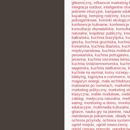
glikemiczny
,
influencer marketing
integracja outdoor
,
inteligentne ośw
jedzenie intuicyjne
,
kampanie edu
kayaking
,
kemping rodzinny
,
kisz
jednogarnkowe
,
kominki ekologicz
konferencje kulinarne
,
konferencje
konsultacje obywatelskie
,
konsult
naturalne
,
krajobraz publiczny
,
kre
bałkańska
,
kuchnia brazylijska
,
ku
grecka
,
kuchnia gruzińska
,
kuchni
koreańska
,
kuchnia libańska
,
kuch
międzynarodowa
,
kuchnia molekul
peruwiańska
,
kuchnia portugalska
jesienna
,
kuchnia sezonowa letnia
kuchnia śródziemnomorska
,
kuchn
węgierska
,
kuchnia wielkanocna
,
k
kuchnie na wymiar
,
kursy rozwoju 
lobbying
,
logistyka e-commerce
,
l
magazyn energii
,
mała architektur
malowanie po numerach
,
marketin
marketing polityczny
,
marketing st
klasyczne
,
meble modułowe
,
mebl
zabiegi
,
medycyna naturalna
,
med
eating
,
monitoring w domu
,
monito
edukacyjne
,
multimedia kulturalne
gitarze
,
nauka gry na pianinie
,
nau
nietolerancje pokarmowe
,
obiady 
ochrona przyrody
,
ochrona syste
ogród miejski
,
ogród nowoczesny
,
ogród zimowy pomysły
,
ogrodnictw