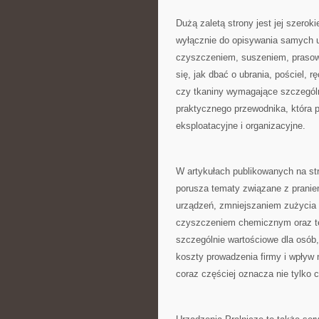
Dużą zaletą strony jest jej szerok
wyłącznie do opisywania samych u
czyszczeniem, suszeniem, prasowa
się, jak dbać o ubrania, pościel, r
czy tkaniny wymagające szczególn
praktycznego przewodnika, która
eksploatacyjne i organizacyjne.
W artykułach publikowanych na st
porusza tematy związane z prani
urządzeń, zmniejszaniem zużycia 
czyszczeniem chemicznym oraz tec
szczególnie wartościowe dla osób,
koszty prowadzenia firmy i wpływ 
coraz częściej oznacza nie tylko 