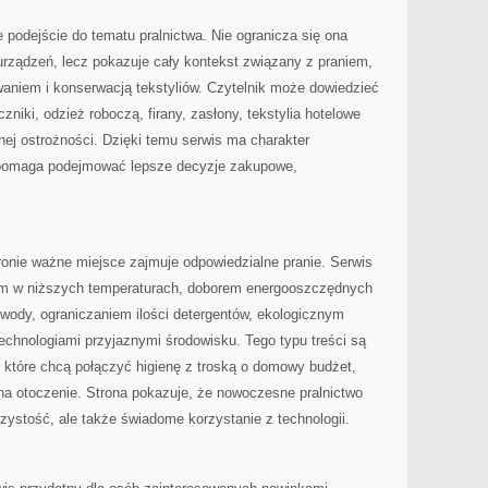
ie podejście do tematu pralnictwa. Nie ogranicza się ona
rządzeń, lecz pokazuje cały kontekst związany z praniem,
niem i konserwacją tekstyliów. Czytelnik może dowiedzieć
ęczniki, odzież roboczą, firany, zasłony, tekstylia hotelowe
ej ostrożności. Dzięki temu serwis ma charakter
 pomaga podejmować lepsze decyzje zakupowe,
ronie ważne miejsce zajmuje odpowiedzialne pranie. Serwis
em w niższych temperaturach, doborem energooszczędnych
wody, ograniczaniem ilości detergentów, ekologicznym
hnologiami przyjaznymi środowisku. Tego typu treści są
 które chcą połączyć higienę z troską o domowy budżet,
na otoczenie. Strona pokazuje, że nowoczesne pralnictwo
czystość, ale także świadome korzystanie z technologii.