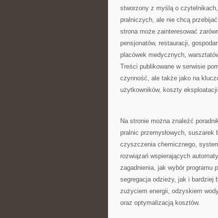
stworzony z myślą o czytelnikach,
pralniczych, ale nie chcą przebij
strona może zainteresować zarówno
pensjonatów, restauracji, gospod
placówek medycznych, warsztatów
Treści publikowane w serwisie pom
czynność, ale także jako na klucz
użytkowników, koszty eksploatacji 
Na stronie można znaleźć poradnik
pralnic przemysłowych, suszarek 
czyszczenia chemicznego, system
rozwiązań wspierających automaty
zagadnienia, jak wybór programu p
segregacja odzieży, jak i bardzie
zużyciem energii, odzyskiem wod
oraz optymalizacją kosztów.