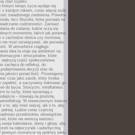
się zbyt szybko.
w którym tempo życia wydaje się
ć z każdym rokiem, coraz więcej osób
tość świadomego zwolnienia. Powolne
moda, lecz filozofia, która pozwala na
wiadczanie codzienności. Zamiast
dania do zadania, ludzie uczą się
robnych momentów, takich jak poranna
r o zachodzie słońca czy rozmowa,
o nie musi rozwiązywać, ale pozwala
kość. W atmosferze ciągłego
nia idea ta staje się antidotum na
formacyjne i emocjonalne, które
z większą część społeczeństwa.
e zachęca do refleksji, do
podejmowania decyzji oraz do
ia jakości ponad ilość. Przestajemy
wać czas jako zasób, który trzeba
 zapełnić, a zaczynamy traktować go
zeń do bycia. Stoicyzm, mindfulness
zm to ruchy, które wyrastają z
dejścia – stawiają na prostotę,
autorefleksję. W nowoczesnym świecie
ż o to, aby mieć więcej, ale o to, aby
pełniej. Ludzie coraz częściej
 nadmiaru przedmiotów, obowiązków
ań, które nie wnoszą wartości.
 swoje kalendarze, domy i głowy, aby
trzeń na odpoczynek i autentyczną
 pewnym momencie tej podróży wielu