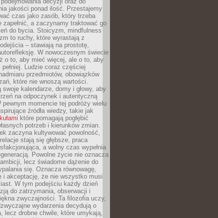
podejmowania decyzji oraz do
ia jakości ponad ilość. Przestajemy
wać czas jako zasób, który trzeba
 zapełnić, a zaczynamy traktować go
zeń do bycia. Stoicyzm, mindfulness
zm to ruchy, które wyrastają z
dejścia – stawiają na prostotę,
autorefleksję. W nowoczesnym świecie
ż o to, aby mieć więcej, ale o to, aby
pełniej. Ludzie coraz częściej
 nadmiaru przedmiotów, obowiązków
ań, które nie wnoszą wartości.
 swoje kalendarze, domy i głowy, aby
trzeń na odpoczynek i autentyczną
 pewnym momencie tej podróży wielu
nspirujące źródła wiedzy, takie jak
ykułami
które pomagają pogłębić
łasnych potrzeb i kierunków zmian.
iek zaczyna kultywować powolność,
relacje stają się głębsze, praca
ysfakcjonująca, a wolny czas wypełnia
egeneracją. Powolne życie nie oznacza
 ambicji, lecz świadome dążenie do
ypalania się. Oznacza równowagę,
e i akceptację, że nie wszystko musi
iast. W tym podejściu każdy dzień
azją do zatrzymania, obserwacji i
iękna zwyczajności. Ta filozofia uczy,
adzwyczajne wydarzenia decydują o
a, lecz drobne chwile, które umykają,