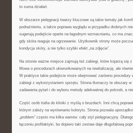
to suma działań.
W obszarze pielęgnacji twarzy kluczowe są takie tematy jak komfo
podrażnieniu, a także poprawa wyglądu w przypadku drobnych nie
sugerują podejście oparte na łagodnym wzmacnianiu, co ma znac
gdy skóra reaguje na ogrzewanie. Użytkownik strony może poczuć
kondycja skóry, a nie tylko szybki efekt „na zdjęcie”.
Na stronie ważne miejsce zajmują też zabiegi, które kojarzą się 
Mowa o procedurach ukierunkowanych na rewitalizację, ale równie
W praktyce takie podejście może obejmować zarówno procedury wy
zabiegi z wykorzystaniem sprzętu. Strona tłumaczy te obszary w
zadawania pytań i do wyboru metody adekwatnej do potrzeb, a ni
Część osób trafia do kliniki z myślą o bruzdach. Inni chcą popraw
którym zależy na wyrównaniu kolorytu. Strona pozwala uporządko
„problem” często ma kilka warstw: cały styl pielęgnacyjny. Dlateg
łączeniu profilaktyki, bo dopiero taki zestaw daje długofalową pop