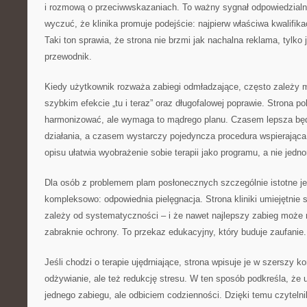
i rozmową o przeciwwskazaniach. To ważny sygnał odpowiedzial
wyczuć, że klinika promuje podejście: najpierw właściwa kwalifika
Taki ton sprawia, że strona nie brzmi jak nachalna reklama, tylko
przewodnik.
Kiedy użytkownik rozważa zabiegi odmładzające, często zależy 
szybkim efekcie „tu i teraz” oraz długofalowej poprawie. Strona p
harmonizować, ale wymaga to mądrego planu. Czasem lepsza będ
działania, a czasem wystarczy pojedyncza procedura wspierająca
opisu ułatwia wyobrażenie sobie terapii jako programu, a nie jed
Dla osób z problemem plam posłonecznych szczególnie istotne je
kompleksowo: odpowiednia pielęgnacja. Strona kliniki umiejętnie 
zależy od systematyczności – i że nawet najlepszy zabieg może n
zabraknie ochrony. To przekaz edukacyjny, który buduje zaufanie.
Jeśli chodzi o terapie ujędrniające, strona wpisuje je w szerszy ko
odżywianie, ale też redukcję stresu. W ten sposób podkreśla, że u
jednego zabiegu, ale odbiciem codzienności. Dzięki temu czytelnik