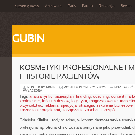
Archiwum
Paris
Parma
Redakcja
Sevilla
Strona główna
GUBIN
KOSMETYKI PROFESJONALNE I 
I HISTORIE PACJENTÓW
POSTED BY ADMIN
POSTED ON GRU - 21 - 2025
MOŻLIWOŚĆ 
WYŁĄCZONA
Tagi:
analiza rynku
,
biznesplan
,
branding
,
coaching
,
content mark
konferencje
,
łańcuch dostaw
,
logistyka
,
magazynowanie
,
marketi
przywództwo
,
reklama
,
spedycja
,
strategia
,
szkolenia biznesowe
,
zarządzanie projektami
,
zarządzanie zasobami
,
zespół
Gdańska Klinika Urody to adres, w którym dermoestetyka spotyka 
profesjonalną. Strona kliniki została pomyślana jako przewodnik dl
zrozumieć potrzeby swojej cery i podejmować świadome decyzje 