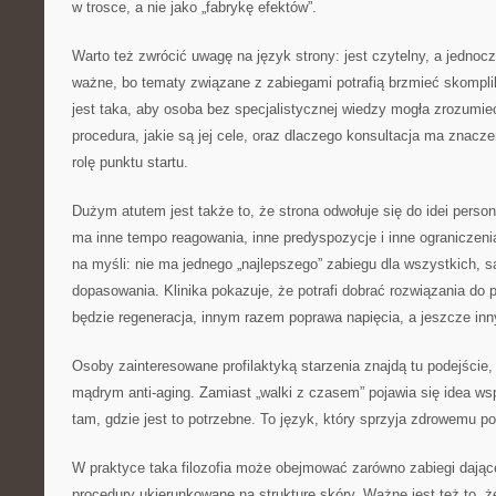
w trosce, a nie jako „fabrykę efektów”.
Warto też zwrócić uwagę na język strony: jest czytelny, a jednocz
ważne, bo tematy związane z zabiegami potrafią brzmieć skompli
jest taka, aby osoba bez specjalistycznej wiedzy mogła zrozumi
procedura, jakie są jej cele, oraz dlaczego konsultacja ma znacze
rolę punktu startu.
Dużym atutem jest także to, że strona odwołuje się do idei person
ma inne tempo reagowania, inne predyspozycje i inne ograniczenia
na myśli: nie ma jednego „najlepszego” zabiegu dla wszystkich, s
dopasowania. Klinika pokazuje, że potrafi dobrać rozwiązania do
będzie regeneracja, innym razem poprawa napięcia, a jeszcze in
Osoby zainteresowane profilaktyką starzenia znajdą tu podejście
mądrym anti-aging. Zamiast „walki z czasem” pojawia się idea wsp
tam, gdzie jest to potrzebne. To język, który sprzyja zdrowemu po
W praktyce taka filozofia może obejmować zarówno zabiegi dające 
procedury ukierunkowane na strukturę skóry. Ważne jest też to, 