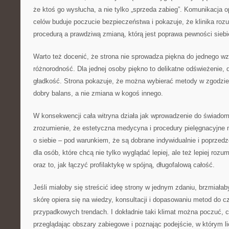
że ktoś go wysłucha, a nie tylko „sprzeda zabieg”. Komunikacja 
celów buduje poczucie bezpieczeństwa i pokazuje, że klinika roz
procedurą a prawdziwą zmianą, którą jest poprawa pewności siebi
Warto też docenić, że strona nie sprowadza piękna do jednego wz
różnorodność. Dla jednej osoby piękno to delikatne odświeżenie, d
gładkość. Strona pokazuje, że można wybierać metody w zgodzie 
dobry balans, a nie zmiana w kogoś innego.
W konsekwencji cała witryna działa jak wprowadzenie do świadome
zrozumienie, że estetyczna medycyna i procedury pielęgnacyjne
o siebie – pod warunkiem, że są dobrane indywidualnie i poprzedz
dla osób, które chcą nie tylko wyglądać lepiej, ale też lepiej rozu
oraz to, jak łączyć profilaktykę w spójną, długofalową całość.
Jeśli miałoby się streścić ideę strony w jednym zdaniu, brzmiała
skórę opiera się na wiedzy, konsultacji i dopasowaniu metod do cz
przypadkowych trendach. I dokładnie taki klimat można poczuć, cz
przeglądając obszary zabiegowe i poznając podejście, w którym li