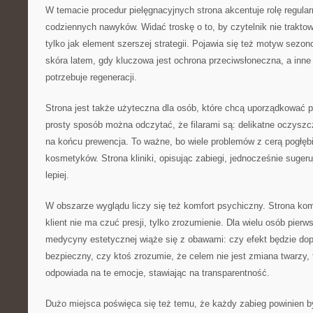
W temacie procedur pielęgnacyjnych strona akcentuje rolę regular
codziennych nawyków. Widać troskę o to, by czytelnik nie traktow
tylko jak element szerszej strategii. Pojawia się też motyw sezo
skóra latem, gdy kluczowa jest ochrona przeciwsłoneczna, a inne
potrzebuje regeneracji.
Strona jest także użyteczna dla osób, które chcą uporządkować p
prosty sposób można odczytać, że filarami są: delikatne oczyszc
na końcu prewencja. To ważne, bo wiele problemów z cerą pogłęb
kosmetyków. Strona kliniki, opisując zabiegi, jednocześnie suge
lepiej.
W obszarze wyglądu liczy się też komfort psychiczny. Strona kom
klient nie ma czuć presji, tylko zrozumienie. Dla wielu osób pier
medycyny estetycznej wiąże się z obawami: czy efekt będzie do
bezpieczny, czy ktoś zrozumie, że celem nie jest zmiana twarzy, 
odpowiada na te emocje, stawiając na transparentność.
Dużo miejsca poświęca się też temu, że każdy zabieg powinien b