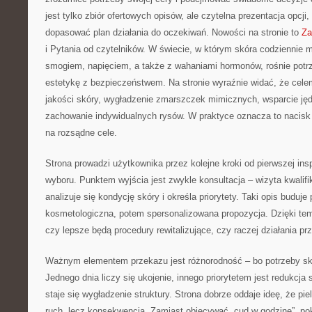
jest tylko zbiór ofertowych opisów, ale czytelna prezentacja opcji, d
dopasować plan działania do oczekiwań. Nowości na stronie to
Za
i Pytania od czytelników. W świecie, w którym skóra codziennie m
smogiem, napięciem, a także z wahaniami hormonów, rośnie potrz
estetykę z bezpieczeństwem. Na stronie wyraźnie widać, że cele
jakości skóry, wygładzenie zmarszczek mimicznych, wsparcie jęd
zachowanie indywidualnych rysów. W praktyce oznacza to nacisk 
na rozsądne cele.
Strona prowadzi użytkownika przez kolejne kroki od pierwszej ins
wyboru. Punktem wyjścia jest zwykle konsultacja – wizyta kwalifi
analizuje się kondycję skóry i określa priorytety. Taki opis buduje
kosmetologiczna, potem spersonalizowana propozycja. Dzięki tem
czy lepsze będą procedury rewitalizujące, czy raczej działania pr
Ważnym elementem przekazu jest różnorodność – bo potrzeby s
Jednego dnia liczy się ukojenie, innego priorytetem jest redukcj
staje się wygładzenie struktury. Strona dobrze oddaje ideę, że pi
ruch, lecz konsekwencja. Zamiast obiecywać „cud w godzinę”, po