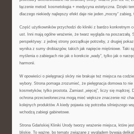
łączenie metod: kosmetologia + medycyna estetyczna. Dzięki tem
dlaczego niekiedy najlepszy efekt daje nie jeden „mocny” zabieg, 
Część użytkowników przychodzi do kliniki z bardzo konkretnym c
ust. Inni mają ogólne wrażenie, że twarz wygląda na poszarzałą. 
perspektywy: z jednej strony porządkuje potrzeby, z drugiej poka
wynika z sumy drobiazgów, takich jak napięcie mięśniowe. Taki 
myślenia o zabiegach nie jak o korekcie „wady”, tylko jak o narzę
harmonii.
W opowieści o pielęgnacji skóry nie brakuje też miejsca na codzi
wybory. Strona pomaga zrozumieć, że pielęgnacja domowa to nie
kosmetyków, tylko prostota. Zamiast „więcej”, liczy się mądrzej.
ochrona przeciwsłoneczna mogą mieć większe znaczenie niż cha
kolejnych produktów. A kiedy pojawia się potrzeba silniejszego ws
wchodzą zabiegi gabinetowe.
Strona Gdańskiej Kliniki Urody tworzy wrażenie miejsca, które je
bliskie. To ważne, bo tematy związane z wyglądem bywają delika