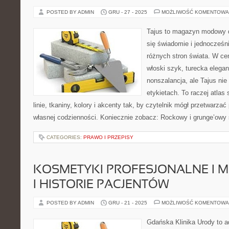
POSTED BY ADMIN
GRU - 27 - 2025
MOŻLIWOŚĆ KOMENTOWA
Tajus to magazyn modowy d
się świadomie i jednocześn
różnych stron świata. W cen
włoski szyk, turecka elegan
nonszalancja, ale Tajus ni
etykietach. To raczej atlas 
linie, tkaniny, kolory i akcenty tak, by czytelnik mógł przetwarza
własnej codzienności. Koniecznie zobacz: Rockowy i grunge’owy 
CATEGORIES:
PRAWO I PRZEPISY
KOSMETYKI PROFESJONALNE I 
I HISTORIE PACJENTÓW
POSTED BY ADMIN
GRU - 21 - 2025
MOŻLIWOŚĆ KOMENTOWA
Gdańska Klinika Urody to a