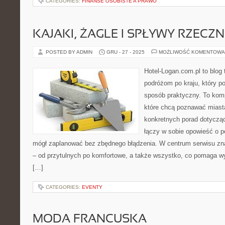
CATEGORIES:
FINANSE OSOBISTE A PRAWO
KAJAKI, ŻAGLE I SPŁYWY RZECZN
POSTED BY ADMIN
GRU - 27 - 2025
MOŻLIWOŚĆ KOMENTOWA
Hotel-Logan.com.pl to blog
podróżom po kraju, który p
sposób praktyczny. To kom
które chcą poznawać miasta
konkretnych porad dotyczą
łączy w sobie opowieść o po
mógł zaplanować bez zbędnego błądzenia. W centrum serwisu zna
– od przytulnych po komfortowe, a także wszystko, co pomaga 
[…]
CATEGORIES:
EVENTY
MODA FRANCUSKA