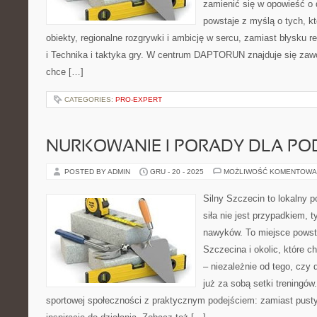
zamienić się w opowieść o 
powstaje z myślą o tych, k
obiekty, regionalne rozgrywki i ambicję w sercu, zamiast błysku r
i Technika i taktyka gry. W centrum DAPTORUN znajduje się zawo
chce […]
CATEGORIES:
PRO-EXPERT
NURKOWANIE I PORADY DLA P
POSTED BY ADMIN
GRU - 20 - 2025
MOŻLIWOŚĆ KOMENTOWA
Silny Szczecin to lokalny po
siła nie jest przypadkiem, 
nawyków. To miejsce powst
Szczecina i okolic, które 
– niezależnie od tego, czy 
już za sobą setki treningów
sportowej społeczności z praktycznym podejściem: zamiast pustyc