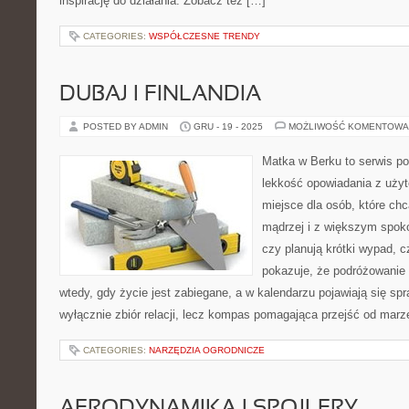
inspirację do działania. Zobacz też […]
CATEGORIES:
WSPÓŁCZESNE TRENDY
DUBAJ I FINLANDIA
POSTED BY ADMIN
GRU - 19 - 2025
MOŻLIWOŚĆ KOMENTOWA
Matka w Berku to serwis po
lekkość opowiadania z uż
miejsce dla osób, które ch
mądrzej i z większym spoko
czy planują krótki wypad, 
pokazuje, że podróżowanie
wtedy, gdy życie jest zabiegane, a w kalendarzu pojawiają się spr
wyłącznie zbiór relacji, lecz kompas pomagająca przejść od marze
CATEGORIES:
NARZĘDZIA OGRODNICZE