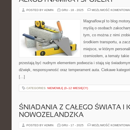
AERODYNAMIKA I SPOJLERY
POSTED BY ADMIN
GRU - 18 - 2025
MOŻLIWOŚĆ KOMENTOWA
Magnaflow.pl to blog motory
myślą o osobach zakochan
tym, co można z nimi zrobić
środkiem transportu, a zac
miejsce, w którym personal
rzemiosłem, a tematy taki
przestają być nudnym elementem podwozia i stają się świadom
dźwięk, responsywność oraz temperament auta. Ciekawe kategorie
[…]
CATEGORIES:
NIEMOWLĘ (0–12 MIESIĘCY)
ŚNIADANIA Z CAŁEGO ŚWIATA I
NOWOZELANDZKA
POSTED BY ADMIN
GRU - 17 - 2025
MOŻLIWOŚĆ KOMENTOWA