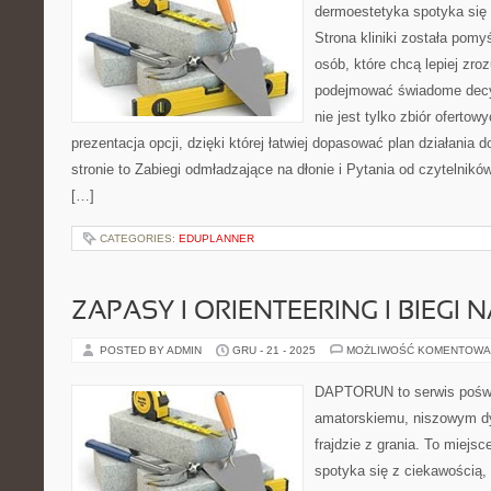
dermoestetyka spotyka się z
Strona kliniki została pomy
osób, które chcą lepiej zro
podejmować świadome decy
nie jest tylko zbiór ofertow
prezentacja opcji, dzięki której łatwiej dopasować plan działania
stronie to Zabiegi odmładzające na dłonie i Pytania od czytelnik
[…]
CATEGORIES:
EDUPLANNER
ZAPASY I ORIENTEERING I BIEGI 
POSTED BY ADMIN
GRU - 21 - 2025
MOŻLIWOŚĆ KOMENTOWA
DAPTORUN to serwis poświ
amatorskiemu, niszowym dy
frajdzie z grania. To miejs
spotyka się z ciekawością, 