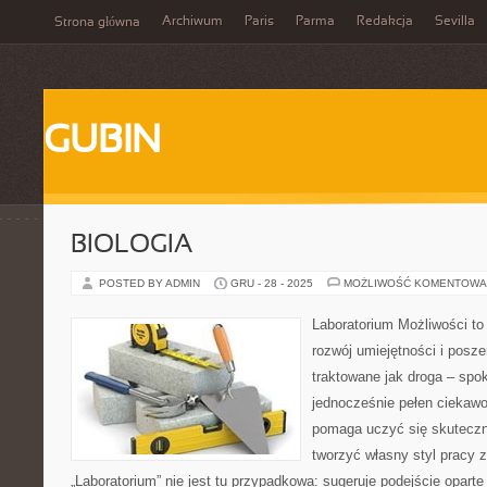
Archiwum
Paris
Parma
Redakcja
Sevilla
Strona główna
GUBIN
BIOLOGIA
POSTED BY ADMIN
GRU - 28 - 2025
MOŻLIWOŚĆ KOMENTOWA
Laboratorium Możliwości to
rozwój umiejętności i posz
traktowane jak droga – spo
jednocześnie pełen ciekawo
pomaga uczyć się skuteczn
tworzyć własny styl pracy 
„Laboratorium” nie jest tu przypadkowa: sugeruje podejście oparte