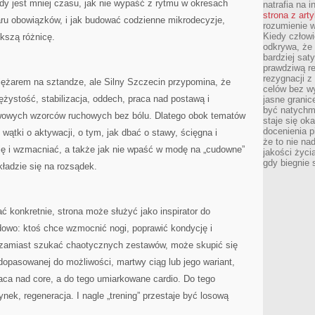
gdy jest mniej czasu, jak nie wypaść z rytmu w okresach
natrafia na i
strona z art
aru obowiązków, i jak budować codzienne mikrodecyzje,
rozumienie w
Kiedy człow
ększą różnicę.
odkrywa, że 
bardziej sat
prawdziwą r
rezygnacji z
iężarem na sztandze, ale Silny Szczecin przypomina, że
celów bez w
żystość, stabilizacja, oddech, praca nad postawą i
jasne granic
być natychm
owych wzorców ruchowych bez bólu. Dlatego obok tematów
staje się ok
docenienia p
 wątki o aktywacji, o tym, jak dbać o stawy, ścięgna i
że to nie n
się i wzmacniać, a także jak nie wpaść w modę na „cudowne”
jakości życi
gdy biegnie 
kładzie się na rozsądek.
ać konkretnie, strona może służyć jako inspirator do
dowo: ktoś chce wzmocnić nogi, poprawić kondycję i
 zamiast szukać chaotycznych zestawów, może skupić się
dopasowanej do możliwości, martwy ciąg lub jego wariant,
raca nad core, a do tego umiarkowane cardio. Do tego
ek, regeneracja. I nagle „trening” przestaje być losową