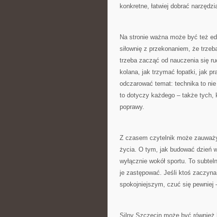
konkretne, łatwiej dobrać narzędzia
Na stronie ważna może być też edu
siłownię z przekonaniem, że trze
trzeba zacząć od nauczenia się ru
kolana, jak trzymać łopatki, jak
odczarować temat: technika to nie 
to dotyczy każdego – także tych, 
poprawy.
Z czasem czytelnik może zauważyć,
życia. O tym, jak budować dzień w
wyłącznie wokół sportu. To subteln
je zastępować. Jeśli ktoś zaczyna 
spokojniejszym, czuć się pewniej –
Silny Szczecin może być również