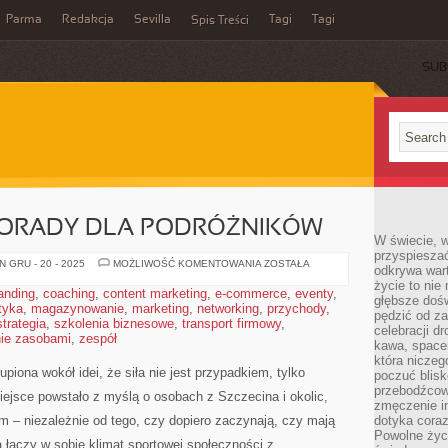
Parma
Redakcja
Sevilla
Tagi
Tagi
Spis Treści
SUB
PORADY DLA PODRÓŻNIKÓW
W świecie, 
przyspiesza
NURKOWANIE
 GRU - 20 - 2025
MOŻLIWOŚĆ KOMENTOWANIA
ZOSTAŁA
odkrywa war
I
życie to nie 
PORADY
anding
,
coaching
,
content marketing
,
e-commerce
,
eventy
,
DLA
głębsze doś
tyka
,
magazynowanie
,
marketing
,
networking
,
PODRÓŻNIKÓW
przychody
,
pędzić od za
strategia
,
szkolenia biznesowe
,
transport firmowy
,
celebracji d
ie zasobami
,
zespół
kawa, space
która niczeg
upiona wokół idei, że siła nie jest przypadkiem, tylko
poczuć blis
przebodźcowa
jsce powstało z myślą o osobach z Szczecina i okolic,
zmęczenie in
 – niezależnie od tego, czy dopiero zaczynają, czy mają
dotyka cora
Powolne życi
a łączy w sobie klimat sportowej społeczności z