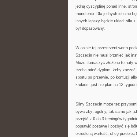
jedną dyscyplinę ponad inne, str
monotonię. Dla jednych idealne bę
innych lepszy będzie układ: siła +
był dopasowany.
W opisie tej przestrzeni warto podk
Szczecin nie musi brzmieć jak inst
Może tłumaczyć złożone tematy w 
trzeba mieć dyplom, żeby zacząć 
sportu po przerwie, po kontuzji al
krokiem jest nie plan na 12 tygodni
Silny Szczecin może też przypomi
bywa zbyt ogólny, tak samo jak „ch
przejść z 0 do 3 treningów tygodn
poprawić postawę i pozbyć się bó
określoną wartość, chcę przebiec 