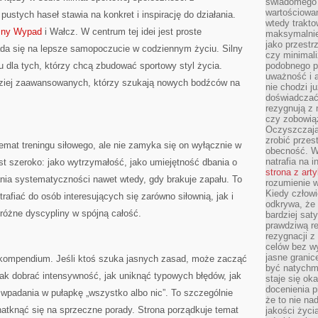
świadomego 
wartościowan
ustych haseł stawia na konkret i inspirację do działania.
wtedy trakto
zny Wypad
i Wałcz. W centrum tej idei jest proste
maksymalnie
jako przestr
łada się na lepsze samopoczucie w codziennym życiu. Silny
czy minimali
 dla tych, którzy chcą zbudować sportowy styl życia.
podobnego po
uważność i 
dziej zaawansowanych, którzy szukają nowych bodźców na
nie chodzi ju
doświadczać 
rezygnują z
czy zobowiąz
Oczyszczają
zrobić przes
 temat treningu siłowego, ale nie zamyka się on wyłącznie w
obecność. W
natrafia na i
est szeroko: jako wytrzymałość, jako umiejętność dbania o
strona z art
nia systematyczności nawet wtedy, gdy brakuje zapału. To
rozumienie w
Kiedy człow
trafiać do osób interesujących się zarówno siłownią, jak i
odkrywa, że 
 różne dyscypliny w spójną całość.
bardziej sat
prawdziwą r
rezygnacji z
celów bez w
jasne granic
 kompendium. Jeśli ktoś szuka jasnych zasad, może zacząć
być natychm
jak dobrać intensywność, jak uniknąć typowych błędów, jak
staje się ok
docenienia p
 wpadania w pułapkę „wszystko albo nic”. To szczególnie
że to nie n
natknąć się na sprzeczne porady. Strona porządkuje temat
jakości życi