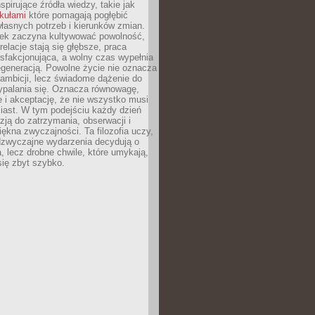
nspirujące źródła wiedzy, takie jak
ykułami
które pomagają pogłębić
łasnych potrzeb i kierunków zmian.
iek zaczyna kultywować powolność,
relacje stają się głębsze, praca
ysfakcjonująca, a wolny czas wypełnia
egeneracją. Powolne życie nie oznacza
 ambicji, lecz świadome dążenie do
ypalania się. Oznacza równowagę,
e i akceptację, że nie wszystko musi
iast. W tym podejściu każdy dzień
azją do zatrzymania, obserwacji i
iękna zwyczajności. Ta filozofia uczy,
adzwyczajne wydarzenia decydują o
a, lecz drobne chwile, które umykają,
się zbyt szybko.