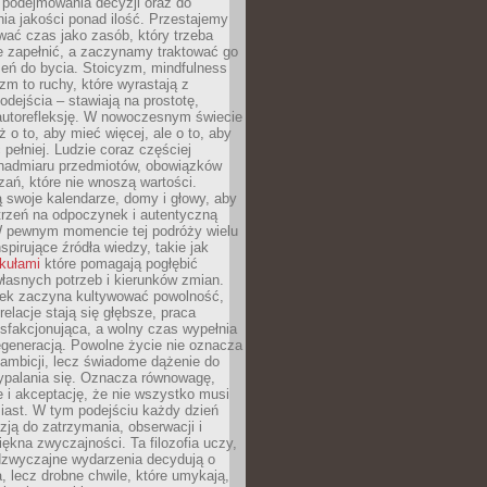
podejmowania decyzji oraz do
ia jakości ponad ilość. Przestajemy
wać czas jako zasób, który trzeba
 zapełnić, a zaczynamy traktować go
zeń do bycia. Stoicyzm, mindfulness
zm to ruchy, które wyrastają z
dejścia – stawiają na prostotę,
autorefleksję. W nowoczesnym świecie
ż o to, aby mieć więcej, ale o to, aby
pełniej. Ludzie coraz częściej
 nadmiaru przedmiotów, obowiązków
ań, które nie wnoszą wartości.
 swoje kalendarze, domy i głowy, aby
trzeń na odpoczynek i autentyczną
 pewnym momencie tej podróży wielu
nspirujące źródła wiedzy, takie jak
ykułami
które pomagają pogłębić
łasnych potrzeb i kierunków zmian.
iek zaczyna kultywować powolność,
relacje stają się głębsze, praca
ysfakcjonująca, a wolny czas wypełnia
egeneracją. Powolne życie nie oznacza
 ambicji, lecz świadome dążenie do
ypalania się. Oznacza równowagę,
e i akceptację, że nie wszystko musi
iast. W tym podejściu każdy dzień
azją do zatrzymania, obserwacji i
iękna zwyczajności. Ta filozofia uczy,
adzwyczajne wydarzenia decydują o
a, lecz drobne chwile, które umykają,