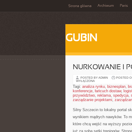
Archiwum
Paris
Strona główna
GUBIN
NURKOWANIE I 
POSTED BY ADMIN
POSTED ON
WYŁĄCZONA
Tagi:
analiza rynku
,
biznesplan
,
br
konferencje
,
łańcuch dostaw
,
logis
przywództwo
,
reklama
,
spedycja
,
zarządzanie projektami
,
zarządzan
Silny Szczecin to lokalny portal sk
wynikiem mądrych nawyków. To mie
które chcą wejść na wyższy poziom
już za sobą setki treningów. Stron