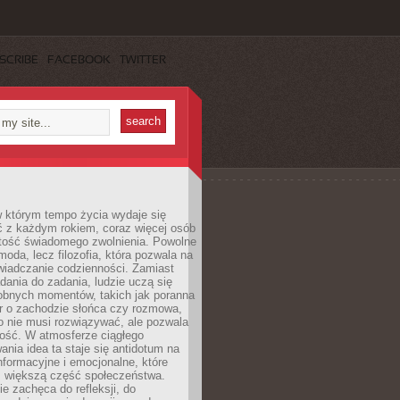
SCRIBE
FACEBOOK
TWITTER
w którym tempo życia wydaje się
ć z każdym rokiem, coraz więcej osób
tość świadomego zwolnienia. Powolne
moda, lecz filozofia, która pozwala na
wiadczanie codzienności. Zamiast
dania do zadania, ludzie uczą się
robnych momentów, takich jak poranna
r o zachodzie słońca czy rozmowa,
o nie musi rozwiązywać, ale pozwala
kość. W atmosferze ciągłego
nia idea ta staje się antidotum na
formacyjne i emocjonalne, które
z większą część społeczeństwa.
e zachęca do refleksji, do