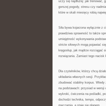
uczy się najdłużej: jak trenować, 
gorszej pogody, stresu czy nadmi
które w skali miesięcy robią najwi
Siła bywa kojarzona wyłącznie z c
prawdziwa sprawność to także sprę
umiejętność wykonywania podstaw
stricte siłowych mogą pojawiać się
kręgosłup, jak mądrze rozciągać 
rozwiązania. Zamiast tego nacisk 
Dla czytelników, którzy chcą dział
układania własnych sesji. Przykła
zbudować stabilny korpus. Wtedy
na podstawach: przysiad w wersji 
wykroki, ćwiczenia na pośladki, p
dochodzi technika, tempo, odpoczyn
męczarnią, a staje się planem.