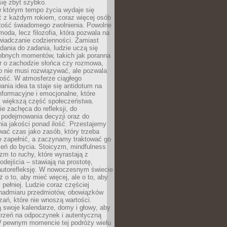
się zbyt szybko.
w którym tempo życia wydaje się
ć z każdym rokiem, coraz więcej osób
tość świadomego zwolnienia. Powolne
moda, lecz filozofia, która pozwala na
wiadczanie codzienności. Zamiast
dania do zadania, ludzie uczą się
robnych momentów, takich jak poranna
r o zachodzie słońca czy rozmowa,
o nie musi rozwiązywać, ale pozwala
kość. W atmosferze ciągłego
nia idea ta staje się antidotum na
formacyjne i emocjonalne, które
z większą część społeczeństwa.
e zachęca do refleksji, do
podejmowania decyzji oraz do
ia jakości ponad ilość. Przestajemy
wać czas jako zasób, który trzeba
 zapełnić, a zaczynamy traktować go
zeń do bycia. Stoicyzm, mindfulness
zm to ruchy, które wyrastają z
dejścia – stawiają na prostotę,
autorefleksję. W nowoczesnym świecie
ż o to, aby mieć więcej, ale o to, aby
pełniej. Ludzie coraz częściej
 nadmiaru przedmiotów, obowiązków
ań, które nie wnoszą wartości.
 swoje kalendarze, domy i głowy, aby
trzeń na odpoczynek i autentyczną
 pewnym momencie tej podróży wielu