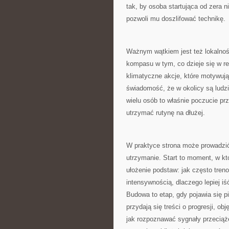
tak, by osoba startująca od zera ni
pozwoli mu doszlifować technikę.
Ważnym wątkiem jest też lokalnoś
kompasu w tym, co dzieje się w reg
klimatyczne akcje, które motywują 
świadomość, że w okolicy są ludz
wielu osób to właśnie poczucie pr
utrzymać rutynę na dłużej.
W praktyce strona może prowadzić 
utrzymanie. Start to moment, w kt
ułożenie podstaw: jak często treno
intensywnością, dlaczego lepiej i
Budowa to etap, gdy pojawia się pi
przydają się treści o progresji, ob
jak rozpoznawać sygnały przeciąże