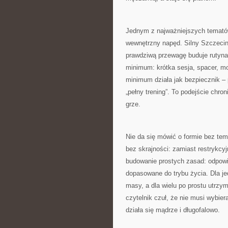
Jednym z najważniejszych tematów,
wewnętrzny napęd. Silny Szczeci
prawdziwą przewagę buduje rutyna.
minimum: krótka sesja, spacer, mob
minimum działa jak bezpiecznik –
„pełny trening”. To podejście chro
grze.
Nie da się mówić o formie bez te
bez skrajności: zamiast restrykcy
budowanie prostych zasad: odpowie
dopasowane do trybu życia. Dla je
masy, a dla wielu po prostu utrzy
czytelnik czuł, że nie musi wybie
działa się mądrze i długofalowo.