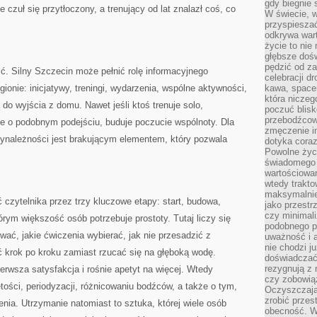
gdy biegnie 
e czuł się przytłoczony, a trenujący od lat znalazł coś, co
W świecie, 
przyspiesza
odkrywa war
życie to nie 
głębsze doś
pędzić od za
ć. Silny Szczecin może pełnić rolę informacyjnego
celebracji d
ionie: inicjatywy, treningi, wydarzenia, wspólne aktywności,
kawa, space
która niczeg
do wyjścia z domu. Nawet jeśli ktoś trenuje solo,
poczuć blis
przebodźcowa
ie o podobnym podejściu, buduje poczucie wspólnoty. Dla
zmęczenie in
zynależności jest brakującym elementem, który pozwala
dotyka cora
Powolne życi
świadomego 
wartościowan
wtedy trakto
maksymalnie
czytelnika przez trzy kluczowe etapy: start, budowa,
jako przestr
czy minimali
órym większość osób potrzebuje prostoty. Tutaj liczy się
podobnego po
wać, jakie ćwiczenia wybierać, jak nie przesadzić z
uważność i 
nie chodzi ju
ść krok po kroku zamiast rzucać się na głęboką wodę.
doświadczać 
rezygnują z
erwsza satysfakcja i rośnie apetyt na więcej. Wtedy
czy zobowiąz
jętości, periodyzacji, różnicowaniu bodźców, a także o tym,
Oczyszczają
zrobić przes
nia. Utrzymanie natomiast to sztuka, której wiele osób
obecność. W