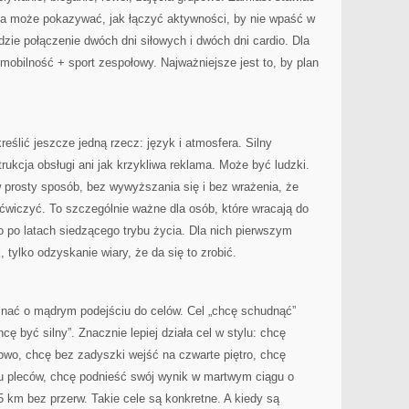
ona może pokazywać, jak łączyć aktywności, by nie wpaść w
dzie połączenie dwóch dni siłowych i dwóch dni cardio. Dla
 mobilność + sport zespołowy. Najważniejsze jest to, by plan
reślić jeszcze jedną rzecz: język i atmosfera. Silny
rukcja obsługi ani jak krzykliwa reklama. Może być ludzki.
prosty sposób, bez wywyższania się i bez wrażenia, że
ćwiczyć. To szczególnie ważne dla osób, które wracają do
bo po latach siedzącego trybu życia. Dla nich pierwszym
, tylko odzyskanie wiary, że da się to zrobić.
nać o mądrym podejściu do celów. Cel „chcę schudnąć”
cę być silny”. Znacznie lepiej działa cel w stylu: chcę
iowo, chcę bez zadyszki wejść na czwarte piętro, chcę
lu pleców, chcę podnieść swój wynik w martwym ciągu o
5 km bez przerw. Takie cele są konkretne. A kiedy są