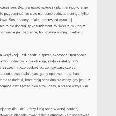
nież sen. Bez niej nawet najlepszy plan treningowy staje
e przypominać, że ciało nie rośnie podczas treningu, tylko
owę. Sen, spacery, relaks, przerwy od wysokiej
res to nie dodatki, tylko fundament. W świecie, w którym
ypomnienie jest bezcenne, bo pozwala uniknąć błędnego
 weryfikacji, jeśli chodzi o sprzęt, akcesoria i treningowe
stwo produktów, które obiecują szybsze efekty, a w
ny Szczecin może podkreślać, że najważniejsze są
cesoria, ewentualnie pas, gumy oporowe, mata, hantle,
eszta to dodatki, które mają sens dopiero wtedy, gdy jest już
 pomaga oszczędzać pieniądze i czas, a przede wszystkim
scem dla ludzi, którzy lubią sport w wersji bardziej
 pływanie, bieganie, rower, zajęcia grupowe. Zamiast stawiać