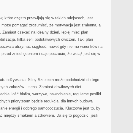
 które często przewijają się w takich miejscach, jest
n może pomagać zrozumieć, że motywacja jest zmienna, a
 Zamiast czekać na idealny dzień, lepiej mieć plan
ilizacja, kilka serii podstawowych ćwiczeń. Taki plan
 pozwala utrzymać ciągłość, nawet gdy nie ma warunków na
ni przed zniechęceniem i daje poczucie, że wciąż jest się w
matu odżywiania. Silny Szczecin może podchodzić do tego
jnych zakazów – sens. Zamiast chwilowych diet –
dnia ilość białka, warzywa, nawodnienie, regularne posiłki
dnych priorytetem będzie redukcja, dla innych budowa
manie energii i dobrego samopoczucia. Kluczowe jest to, by
rać między smakiem a zdrowiem. Da się to pogodzić, jeśli