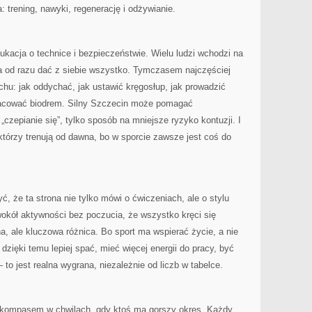
: trening, nawyki, regenerację i odżywianie.
kacja o technice i bezpieczeństwie. Wielu ludzi wchodzi na
ba od razu dać z siebie wszystko. Tymczasem najczęściej
chu: jak oddychać, jak ustawić kręgosłup, jak prowadzić
 pracować biodrem. Silny Szczecin może pomagać
„czepianie się”, tylko sposób na mniejsze ryzyko kontuzji. I
którzy trenują od dawna, bo w sporcie zawsze jest coś do
 że ta strona nie tylko mówi o ćwiczeniach, ale o stylu
okół aktywności bez poczucia, że wszystko kręci się
a, ale kluczowa różnica. Bo sport ma wspierać życie, a nie
dzięki temu lepiej spać, mieć więcej energii do pracy, być
 to jest realna wygrana, niezależnie od liczb w tabelce.
 kompasem w chwilach, gdy ktoś ma gorszy okres. Każdy