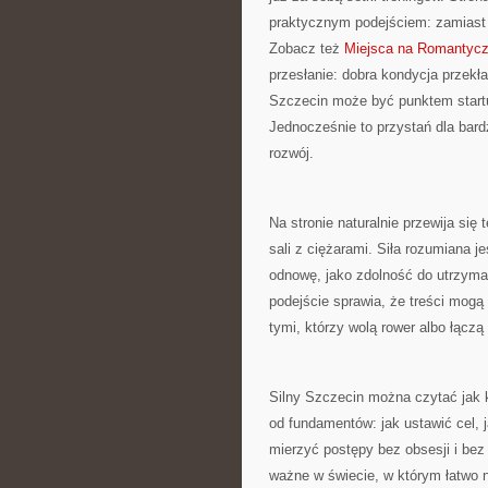
praktycznym podejściem: zamiast p
Zobacz też
Miejsca na Romantyc
przesłanie: dobra kondycja przek
Szczecin może być punktem startu
Jednocześnie to przystań dla bar
rozwój.
Na stronie naturalnie przewija się
sali z ciężarami. Siła rozumiana j
odnowę, jako zdolność do utrzyma
podejście sprawia, że treści mogą 
tymi, którzy wolą rower albo łączą
Silny Szczecin można czytać jak
od fundamentów: jak ustawić cel, 
mierzyć postępy bez obsesji i bez
ważne w świecie, w którym łatwo 