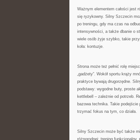
Ważnym elementem całości jest rów
się ryzykowny. Silny Szczecin moż
po treningu, gdy ma czas na odbud
intensywności, a także dbanie o st
wiele osób żyje szybko, takie prz
koła: kontuzje.
Strona może też pełnić rolę miejsca
„gadżety”. Wokół sportu krąży mnó
praktyce bywają drugorzędne. Sil
podstawy: wygodne buty, proste ak
kettlebell – zależnie od potrzeb. R
bazowa technika. Takie podejście
trzymać fokus na tym, co działa.
Silny Szczecin może być także miej
różnorodnej: trening funkcjonalny,