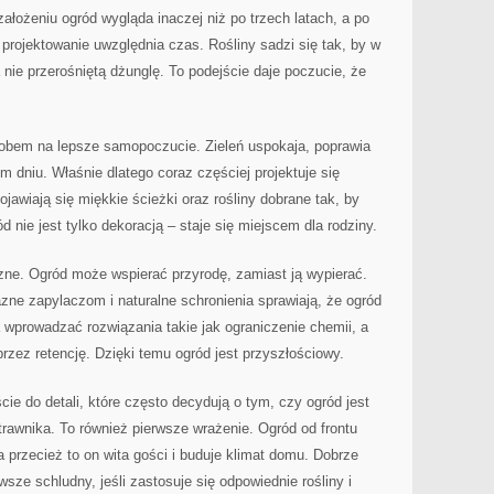
ałożeniu ogród wygląda inaczej niż po trzech latach, a po
e projektowanie uwzględnia czas. Rośliny sadzi się tak, by w
 nie przerośniętą dżunglę. To podejście daje poczucie, że
osobem na lepsze samopoczucie. Zieleń uspokaja, poprawia
m dniu. Właśnie dlatego coraz częściej projektuje się
jawiają się miękkie ścieżki oraz rośliny dobrane tak, by
ód nie jest tylko dekoracją – staje się miejscem dla rodziny.
zne. Ogród może wspierać przyrodę, zamiast ją wypierać.
azne zapylaczom i naturalne schronienia sprawiają, że ogród
a wprowadzać rozwiązania takie jak ograniczenie chemii, a
zez retencję. Dzięki temu ogród jest przyszłościowy.
cie do detali, które często decydują o tym, czy ogród jest
rawnika. To również pierwsze wrażenie. Ogród od frontu
przecież to on wita gości i buduje klimat domu. Dobrze
ze schludny, jeśli zastosuje się odpowiednie rośliny i