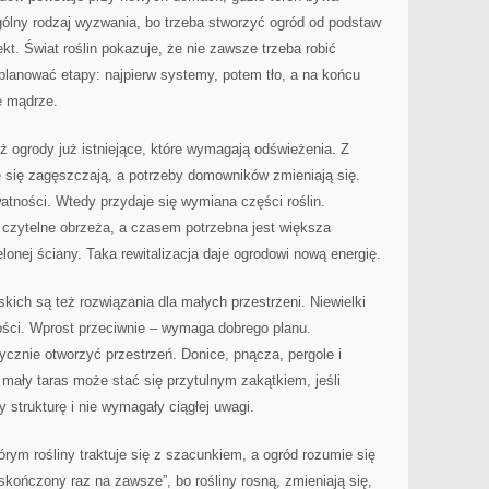
ólny rodzaj wyzwania, bo trzeba stworzyć ogród od podstaw
kt. Świat roślin pokazuje, że nie zawsze trzeba robić
planować etapy: najpierw systemy, potem tło, a na końcu
e mądrze.
 ogrody już istniejące, które wymagają odświeżenia. Z
 się zagęszczają, a potrzeby domowników zmieniają się.
watności. Wtedy przydaje się wymiana części roślin.
czytelne obrzeża, a czasem potrzebna jest większa
lonej ściany. Taka rewitalizacja daje ogrodowi nową energię.
ch są też rozwiązania dla małych przestrzeni. Niewielki
ści. Wprost przeciwnie – wymaga dobrego planu.
tycznie otworzyć przestrzeń. Donice, pnącza, pergole i
 mały taras może stać się przytulnym zakątkiem, jeśli
y strukturę i nie wymagały ciągłej uwagi.
tórym rośliny traktuje się z szacunkiem, a ogród rozumie się
„skończony raz na zawsze”, bo rośliny rosną, zmieniają się,