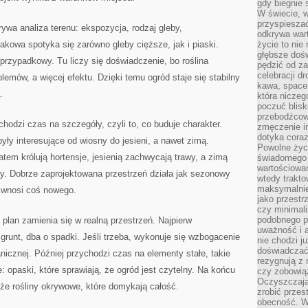
gdy biegnie 
W świecie, 
przyspiesza
ywa analiza terenu: ekspozycja, rodzaj gleby,
odkrywa war
kowa spotyka się zarówno gleby cięższe, jak i piaski.
życie to nie 
głębsze doś
 przypadkowy. Tu liczy się doświadczenie, bo roślina
pędzić od za
celebracji d
lemów, a więcej efektu. Dzięki temu ogród staje się stabilny
kawa, space
.
która niczeg
poczuć blis
przebodźcowa
hodzi czas na szczegóły, czyli to, co buduje charakter.
zmęczenie in
dotyka cora
ły interesujące od wiosny do jesieni, a nawet zimą.
Powolne życi
tem królują hortensje, jesienią zachwycają trawy, a zimą
świadomego 
wartościowan
y. Dobrze zaprojektowana przestrzeń działa jak sezonowy
wtedy trakto
maksymalnie
 wnosi coś nowego.
jako przestr
czy minimali
podobnego po
plan zamienia się w realną przestrzeń. Najpierw
uważność i 
 grunt, dba o spadki. Jeśli trzeba, wykonuje się wzbogacenie
nie chodzi ju
doświadczać 
nicznej. Później przychodzi czas na elementy stałe, takie
rezygnują z
e: opaski, które sprawiają, że ogród jest czytelny. Na końcu
czy zobowiąz
Oczyszczają
akże rośliny okrywowe, które domykają całość.
zrobić przes
obecność. W