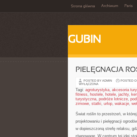
Archiwum
Paris
Strona główna
GUBIN
PIELĘGNACJA RO
POSTED BY ADMIN
POSTED ON
WYŁĄCZONA
Tagi:
agroturystyka
,
akcesoria tur
fitness
,
hostele
,
hotele
,
jachty
,
ke
turystyczna
,
podróże lotnicze
,
pod
zimowe
,
statki
,
urlop
,
wakacje
,
we
Świat roślin to przestrzeń, w któr
projektowaniu i pielęgnacji ogrod
w dopieszczoną strefę relaksu, gdz
równowagę. W centrum tej idei sto