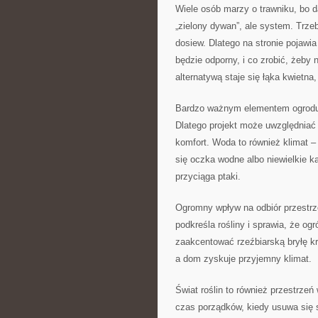
Wiele osób marzy o trawniku, bo da
„zielony dywan”, ale system. Trze
dosiew. Dlatego na stronie pojawia
będzie odporny, i co zrobić, żeby 
alternatywą staje się łąka kwietna,
Bardzo ważnym elementem ogrodu je
Dlatego projekt może uwzględniać
komfort. Woda to również klimat –
się oczka wodne albo niewielkie ka
przyciąga ptaki.
Ogromny wpływ na odbiór przestrze
podkreśla rośliny i sprawia, że og
zaakcentować rzeźbiarską bryłę k
a dom zyskuje przyjemny klimat.
Świat roślin to również przestrze
czas porządków, kiedy usuwa się s