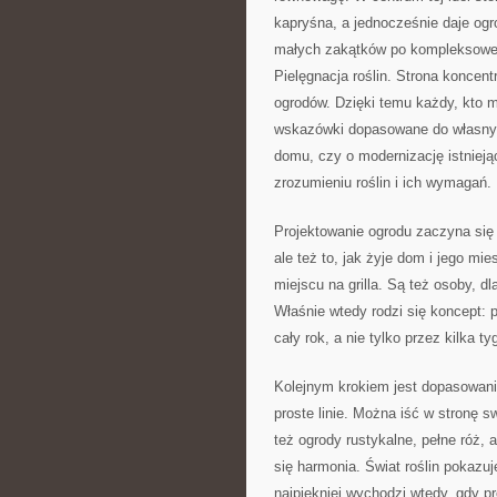
kapryśna, a jednocześnie daje og
małych zakątków po kompleksowe
Pielęgnacja roślin. Strona koncentr
ogrodów. Dzięki temu każdy, kto m
wskazówki dopasowane do własnych
domu, czy o modernizację istnieją
zrozumieniu roślin i ich wymagań.
Projektowanie ogrodu zaczyna się o
ale też to, jak żyje dom i jego mi
miejscu na grilla. Są też osoby, dl
Właśnie wtedy rodzi się koncept: p
cały rok, a nie tylko przez kilka t
Kolejnym krokiem jest dopasowani
proste linie. Można iść w stronę 
też ogrody rustykalne, pełne róż, 
się harmonia. Świat roślin pokazuj
najpiękniej wychodzi wtedy, gdy p