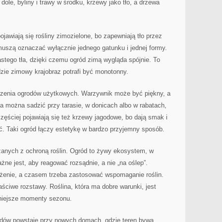
ole, byliny i trawy w środku, krzewy jako tło, a drzewa
ojawiają się rośliny zimozielone, bo zapewniają tło przez
muszą oznaczać wyłącznie jednego gatunku i jednej formy.
tego tła, dzięki czemu ogród zimą wygląda spójnie. To
zie zimowy krajobraz potrafi być monotonny.
worzenia ogrodów użytkowych. Warzywnik może być piękny, a
ła można sadzić przy tarasie, w donicach albo w rabatach,
zęściej pojawiają się też krzewy jagodowe, bo dają smak i
ć. Taki ogród łączy estetykę w bardzo przyjemny sposób.
zanych z ochroną roślin. Ogród to żywy ekosystem, w
żne jest, aby reagować rozsądnie, a nie „na oślep”.
enie, a czasem trzeba zastosować wspomaganie roślin.
aściwe rozstawy. Roślina, która ma dobre warunki, jest
udniejsze momenty sezonu.
odów powstaje przy nowych domach, gdzie teren bywa