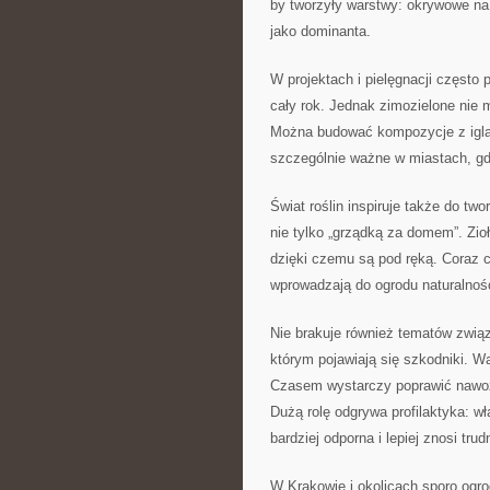
by tworzyły warstwy: okrywowe na d
jako dominanta.
W projektach i pielęgnacji często p
cały rok. Jednak zimozielone nie 
Można budować kompozycje z iglas
szczególnie ważne w miastach, gd
Świat roślin inspiruje także do t
nie tylko „grządką za domem”. Zio
dzięki czemu są pod ręką. Coraz c
wprowadzają do ogrodu naturalnoś
Nie brakuje również tematów zwią
którym pojawiają się szkodniki. Wa
Czasem wystarczy poprawić nawoż
Dużą rolę odgrywa profilaktyka: wł
bardziej odporna i lepiej znosi tr
W Krakowie i okolicach sporo ogr