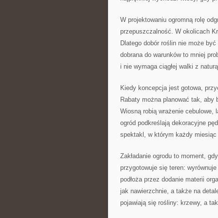
W projektowaniu ogromną rolę odgr
przepuszczalność. W okolicach Kra
Dlatego dobór roślin nie może być
dobrana do warunków to mniej prob
i nie wymaga ciągłej walki z naturą
Kiedy koncepcja jest gotowa, przyc
Rabaty można planować tak, aby by
Wiosną robią wrażenie cebulowe, la
ogród podkreślają dekoracyjne pęd
spektakl, w którym każdy miesiąc
Zakładanie ogrodu to moment, gdy 
przygotowuje się teren: wyrównuje
podłoża przez dodanie materii orga
jak nawierzchnie, a także na detal
pojawiają się rośliny: krzewy, a t