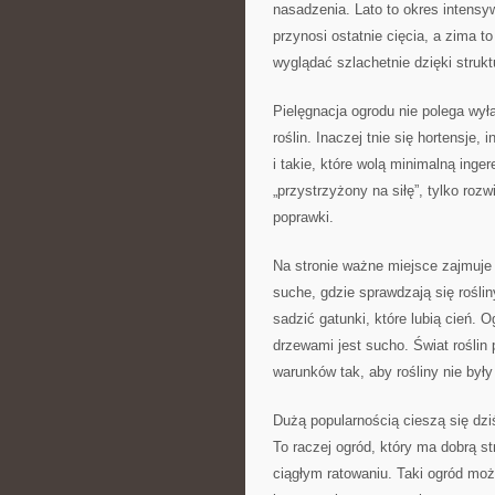
nasadzenia. Lato to okres intensy
przynosi ostatnie cięcia, a zima 
wyglądać szlachetnie dzięki strukt
Pielęgnacja ogrodu nie polega wył
roślin. Inaczej tnie się hortensje, 
i takie, które wolą minimalną inger
„przystrzyżony na siłę”, tylko rozw
poprawki.
Na stronie ważne miejsce zajmuje 
suche, gdzie sprawdzają się roślin
sadzić gatunki, które lubią cień.
drzewami jest sucho. Świat roślin 
warunków tak, aby rośliny nie były 
Dużą popularnością cieszą się dzi
To raczej ogród, który ma dobrą st
ciągłym ratowaniu. Taki ogród moż