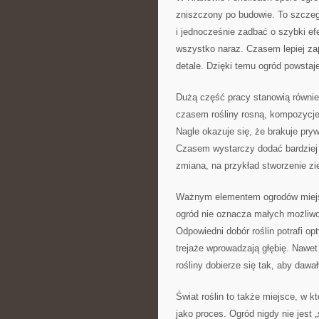
zniszczony po budowie. To szczeg
i jednocześnie zadbać o szybki efe
wszystko naraz. Czasem lepiej za
detale. Dzięki temu ogród powstaj
Dużą część pracy stanowią również
czasem rośliny rosną, kompozycje
Nagle okazuje się, że brakuje pry
Czasem wystarczy dodać bardziej 
zmiana, na przykład stworzenie zie
Ważnym elementem ogrodów miejski
ogród nie oznacza małych możliwo
Odpowiedni dobór roślin potrafi op
trejaże wprowadzają głębię. Nawet
rośliny dobierze się tak, aby dawał
Świat roślin to także miejsce, w k
jako proces. Ogród nigdy nie jest 