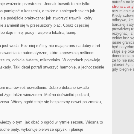
natrafia na i
je wrażenie przestrzeni. Jednak trawnik to nie tylko
strona z art
ba pamiętać o koszeniu, a także o zabiegach takich jak
rozumienie w
Kiedy człow
 się podejście praktyczne: jak stworzyć trawnik, który
odkrywa, że 
bardziej sat
nie zamienił się w przesuszony plac. Coraz częściej
prawdziwą r
 bo daje mniej pracy i wspiera lokalną faunę.
rezygnacji z
celów bez w
jasne granic
st woda. Bez niej rośliny nie mają szans na dobry start.
być natychm
staje się ok
 nawadnianie automatyczne, które zapewniają roślinom
docenienia p
 szum, odbicia światła, mikrorelaks. W ogrodach pojawiają
że to nie n
jakości życi
skady. Taki detal potrafi stworzyć harmonię, a jednocześnie
gdy biegnie 
ni ma również oświetlenie. Dobrze dobrane światło
ród żyje także wieczorem. Można doświetlić podjazd,
rzewu. Wtedy ogród staje się bezpieczny nawet po zmroku,
ń wiedzy o tym, jak dbać o ogród w rytmie sezonu. Wiosna to
uche pędy, wykonuje pierwsze opryski i planuje