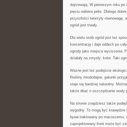
dojrzewają. W pierwszym roku po z
pięciu nabiera pełni. Dlatego dobr
przyszłości tworzyły równowagę, a
ogród jest trwały.
Dla wielu osób ogród jest też sp
koncentrację i daje oddech po cały
ogrody jako miejsca wyciszenia. Po
działały na zmysły: kolor. Taki ogr
Ważne jest też podejście ekologic
Rośliny miododajne, gatunki przyj
staje się bardziej naturalny. Możn
także dbać o oszczędzanie wody pr
Na stronie znajdziesz także podejś
wygodny. To mogą być krawędzie t
bywa traktowany po macoszemu, a 
zaprojektowany front może być zaws