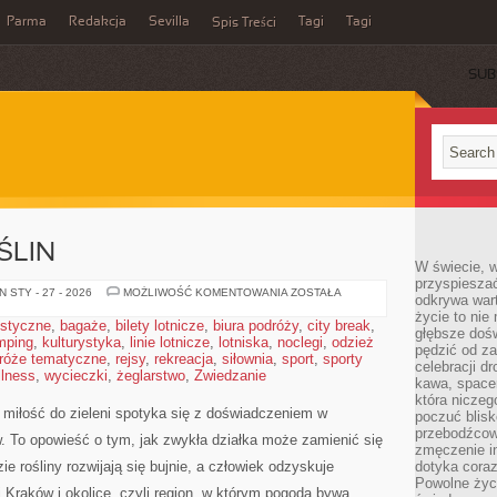
Parma
Redakcja
Sevilla
Tagi
Tagi
Spis Treści
SUB
ŚLIN
W świecie, 
przyspiesza
PIELĘGNACJA
 STY - 27 - 2026
MOŻLIWOŚĆ KOMENTOWANIA
ZOSTAŁA
odkrywa war
ROŚLIN
życie to nie 
ystyczne
,
bagaże
,
bilety lotnicze
,
biura podróży
,
city break
,
głębsze doś
mping
,
kulturystyka
,
linie lotnicze
,
lotniska
,
noclegi
,
odzież
pędzić od za
róże tematyczne
,
rejsy
,
rekreacja
,
siłownia
,
sport
,
sporty
celebracji d
llness
,
wycieczki
,
żeglarstwo
,
Zwiedzanie
kawa, space
która niczeg
ej miłość do zieleni spotyka się z doświadczeniem w
poczuć blis
przebodźcowa
ów. To opowieść o tym, jak zwykła działka może zamienić się
zmęczenie in
ie rośliny rozwijają się bujnie, a człowiek odzyskuje
dotyka cora
Powolne życi
i Kraków i okolice, czyli region, w którym pogoda bywa