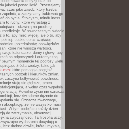
podejmowania decyzji oraz do
ia jakości ponad ilość. Przestajemy
wać czas jako zasób, który trzeba
 zapełnić, a zaczynamy traktować go
zeń do bycia. Stoicyzm, mindfulness
zm to ruchy, które wyrastają z
dejścia – stawiają na prostotę,
autorefleksję. W nowoczesnym świecie
ż o to, aby mieć więcej, ale o to, aby
pełniej. Ludzie coraz częściej
 nadmiaru przedmiotów, obowiązków
ań, które nie wnoszą wartości.
 swoje kalendarze, domy i głowy, aby
trzeń na odpoczynek i autentyczną
 pewnym momencie tej podróży wielu
nspirujące źródła wiedzy, takie jak
ykułami
które pomagają pogłębić
łasnych potrzeb i kierunków zmian.
iek zaczyna kultywować powolność,
relacje stają się głębsze, praca
ysfakcjonująca, a wolny czas wypełnia
egeneracją. Powolne życie nie oznacza
 ambicji, lecz świadome dążenie do
ypalania się. Oznacza równowagę,
e i akceptację, że nie wszystko musi
iast. W tym podejściu każdy dzień
azją do zatrzymania, obserwacji i
iękna zwyczajności. Ta filozofia uczy,
adzwyczajne wydarzenia decydują o
a, lecz drobne chwile, które umykają,