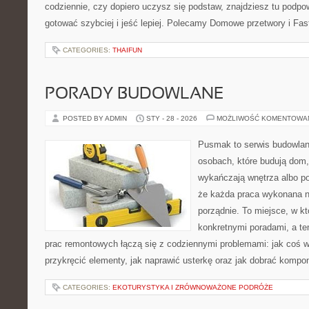
codziennie, czy dopiero uczysz się podstaw, znajdziesz tu podpo
gotować szybciej i jeść lepiej. Polecamy Domowe przetwory i F
CATEGORIES:
THAIFUN
PORADY BUDOWLANE
POSTED BY ADMIN
STY - 28 - 2026
MOŻLIWOŚĆ KOMENTOWA
Pusmak to serwis budowlany
osobach, które budują dom,
wykańczają wnętrza albo p
że każda praca wykonana n
porządnie. To miejsce, w kt
konkretnymi poradami, a te
prac remontowych łączą się z codziennymi problemami: jak coś 
przykręcić elementy, jak naprawić usterkę oraz jak dobrać komp
CATEGORIES:
EKOTURYSTYKA I ZRÓWNOWAŻONE PODRÓŻE