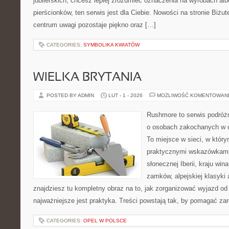
jubilerskich, chcesz lepiej zrozumieć oznaczenia na wyrobach al
pierścionków, ten serwis jest dla Ciebie. Nowości na stronie Biżute
centrum uwagi pozostaje piękno oraz […]
CATEGORIES:
SYMBOLIKA KWIATÓW
WIELKA BRYTANIA
POSTED BY ADMIN
LUT - 1 - 2026
MOŻLIWOŚĆ KOMENTOWAN
Rushmore to serwis podróżn
o osobach zakochanych w 
To miejsce w sieci, w który
praktycznymi wskazówkami.
słonecznej Iberii, kraju wina
zamków, alpejskiej klasyki 
znajdziesz tu kompletny obraz na to, jak zorganizować wyjazd o
najważniejsze jest praktyka. Treści powstają tak, by pomagać za
CATEGORIES:
OPEL W POLSCE