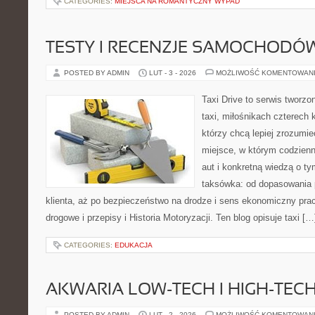
CATEGORIES:
MIEJSCA NA ROMANTYCZNY WYPAD
TESTY I RECENZJE SAMOCHODÓ
POSTED BY ADMIN
LUT - 3 - 2026
MOŻLIWOŚĆ KOMENTOWAN
Taxi Drive to serwis tworz
taxi, miłośnikach czterech 
którzy chcą lepiej zrozumie
miejsce, w którym codzienn
aut i konkretną wiedzą o t
taksówka: od dopasowania 
klienta, aż po bezpieczeństwo na drodze i sens ekonomiczny pra
drogowe i przepisy i Historia Motoryzacji. Ten blog opisuje taxi […
CATEGORIES:
EDUKACJA
AKWARIA LOW-TECH I HIGH-TEC
POSTED BY ADMIN
LUT - 2 - 2026
MOŻLIWOŚĆ KOMENTOWAN