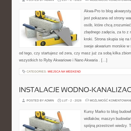
Akwa-Pro to blog akwaryst
jest pokazana od strony war
osób, które chcą zrozumieć
zbędnego zadęcia, za to z
kroki. Strona skupia się na
swoje akwarium morskie w s
od tego, czy startujesz od zera, czy masz już za sobą kilka zbior
wszystkich to Ryby Akwariowe i Nano Akwaria . […]
CATEGORIES:
MIEJSCA NA WEEKEND
INSTALACJE WODNO-KANALIZAC
POSTED BY ADMIN
LUT - 2 - 2026
MOŻLIWOŚĆ KOMENTOWAN
Kursy Marko to blog budowl
widlaków, maszyn budowlan
spójną przestrzeń wiedzy. 