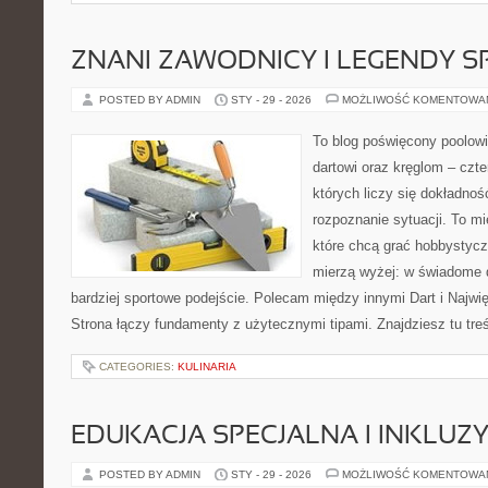
ZNANI ZAWODNICY I LEGENDY S
POSTED BY ADMIN
STY - 29 - 2026
MOŻLIWOŚĆ KOMENTOWA
To blog poświęcony poolow
dartowi oraz kręglom – czt
których liczy się dokładnoś
rozpoznanie sytuacji. To mi
które chcą grać hobbystyczn
mierzą wyżej: w świadome d
bardziej sportowe podejście. Polecam między innymi Dart i Najwięk
Strona łączy fundamenty z użytecznymi tipami. Znajdziesz tu treś
CATEGORIES:
KULINARIA
EDUKACJA SPECJALNA I INKLUZ
POSTED BY ADMIN
STY - 29 - 2026
MOŻLIWOŚĆ KOMENTOWA