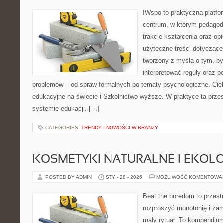
IWspo to praktyczna platfo
centrum, w którym pedagodz
trakcie kształcenia oraz o
użyteczne treści dotyczące 
tworzony z myślą o tym, by
interpretować reguły oraz 
problemów – od spraw formalnych po tematy psychologiczne. Cie
edukacyjne na świecie i Szkolnictwo wyższe. W praktyce ta przes
systemie edukacji. […]
CATEGORIES:
TRENDY I NOWOŚCI W BRANŻY
KOSMETYKI NATURALNE I EKOL
POSTED BY ADMIN
STY - 28 - 2026
MOŻLIWOŚĆ KOMENTOWA
Beat the boredom to przest
rozproszyć monotonię i zam
mały rytuał. To kompendium