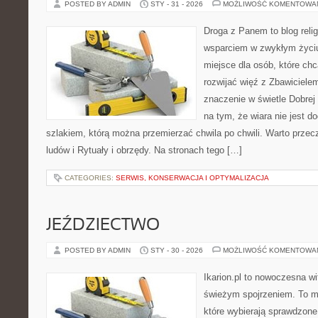
POSTED BY ADMIN
STY - 31 - 2026
MOŻLIWOŚĆ KOMENTOWA
Droga z Panem to blog relig
wsparciem w zwykłym życiu
miejsce dla osób, które chc
rozwijać więź z Zbawiciel
znaczenie w świetle Dobrej 
na tym, że wiara nie jest d
szlakiem, którą można przemierzać chwila po chwili. Warto przec
ludów i Rytuały i obrzędy. Na stronach tego […]
CATEGORIES:
SERWIS, KONSERWACJA I OPTYMALIZACJA
JEŹDZIECTWO
POSTED BY ADMIN
STY - 30 - 2026
MOŻLIWOŚĆ KOMENTOWA
Ikarion.pl to nowoczesna wi
świeżym spojrzeniem. To m
które wybierają sprawdzone