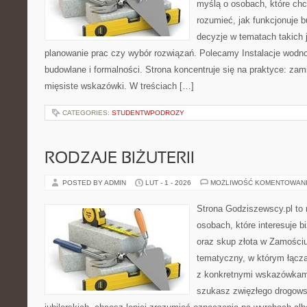
myślą o osobach, które chc
rozumieć, jak funkcjonuje 
decyzje w tematach takich 
planowanie prac czy wybór rozwiązań. Polecamy Instalacje wodno
budowlane i formalności. Strona koncentruje się na praktyce: zam
mięsiste wskazówki. W treściach […]
CATEGORIES:
STUDENTWPODROZY
RODZAJE BIŻUTERII
POSTED BY ADMIN
LUT - 1 - 2026
MOŻLIWOŚĆ KOMENTOWAN
Strona Godziszewscy.pl to 
osobach, które interesuje bi
oraz skup złota w Zamościu 
tematyczny, w którym łączą
z konkretnymi wskazówkam
szukasz zwięzłego drogow