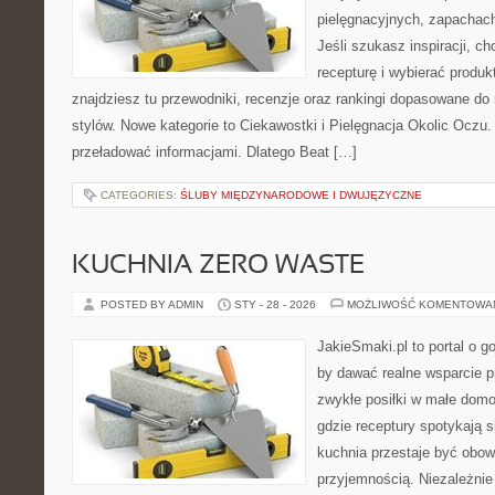
pielęgnacyjnych, zapachach
Jeśli szukasz inspiracji, ch
recepturę i wybierać produk
znajdziesz tu przewodniki, recenzje oraz rankingi dopasowane do
stylów. Nowe kategorie to Ciekawostki i Pielęgnacja Okolic Oczu.
przeładować informacjami. Dlatego Beat […]
CATEGORIES:
ŚLUBY MIĘDZYNARODOWE I DWUJĘZYCZNE
KUCHNIA ZERO WASTE
POSTED BY ADMIN
STY - 28 - 2026
MOŻLIWOŚĆ KOMENTOWA
JakieSmaki.pl to portal o g
by dawać realne wsparcie p
zwykłe posiłki w małe domo
gdzie receptury spotykają s
kuchnia przestaje być obowi
przyjemnością. Niezależnie