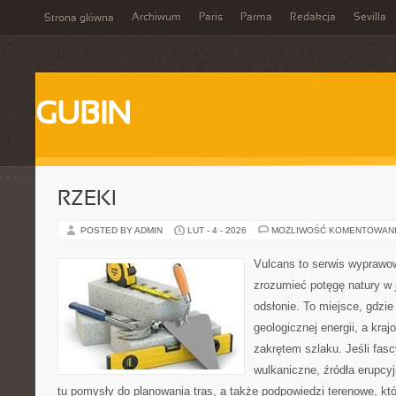
Archiwum
Paris
Parma
Redakcja
Sevilla
Strona główna
GUBIN
RZEKI
POSTED BY ADMIN
LUT - 4 - 2026
MOŻLIWOŚĆ KOMENTOWAN
Vulcans to serwis wyprawow
zrozumieć potęgę natury w j
odsłonie. To miejsce, gdzie
geologicznej energii, a kra
zakrętem szlaku. Jeśli fasc
wulkaniczne, źródła erupcy
tu pomysły do planowania tras, a także podpowiedzi terenowe, k