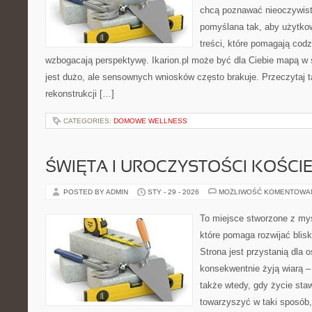
chcą poznawać nieoczywiste
pomyślana tak, aby użytkown
treści, które pomagają codz
wzbogacają perspektywę. Ikarion.pl może być dla Ciebie mapą w ś
jest dużo, ale sensownych wniosków często brakuje. Przeczytaj t
rekonstrukcji […]
CATEGORIES:
DOMOWE WELLNESS
ŚWIĘTA I UROCZYSTOŚCI KOŚCI
POSTED BY ADMIN
STY - 29 - 2026
MOŻLIWOŚĆ KOMENTOWA
To miejsce stworzone z my
które pomaga rozwijać blis
Strona jest przystanią dla o
konsekwentnie żyją wiarą – 
także wtedy, gdy życie staw
towarzyszyć w taki sposób