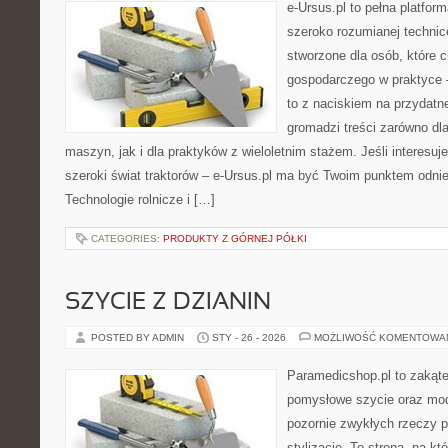
e-Ursus.pl to pełna platfor
szeroko rozumianej technice
stworzone dla osób, które 
gospodarczego w praktyce 
to z naciskiem na przydatn
gromadzi treści zarówno d
maszyn, jak i dla praktyków z wieloletnim stażem. Jeśli interesuj
szeroki świat traktorów – e-Ursus.pl ma być Twoim punktem odni
Technologie rolnicze i […]
CATEGORIES:
PRODUKTY Z GÓRNEJ PÓŁKI
SZYCIE Z DZIANIN
POSTED BY ADMIN
STY - 26 - 2026
MOŻLIWOŚĆ KOMENTOWA
Paramedicshop.pl to zakąte
pomysłowe szycie oraz mod
pozornie zwykłych rzeczy 
stylizacje. To strona, na któ