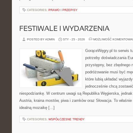
CATEGORIES:
PRAWO I PRZEPISY
FESTIWALE I WYDARZENIA
POSTED BY ADMIN
STY - 25 - 2026
MOŻLIWOŚĆ KOMENTOWA
GorąceWęgry.pl to serwis tu
potrzeby doświadczania Eu
przystępny, bez zbędnego n
podróżowanie musi być męc
które lubią układać wyjazdy
jednocześnie chcą zostawić
niespodziankę. W centrum uwagi są Republika Węgierska, jednak n
Austria, kraina mostów, piwa i zamków oraz Słowacja. To właśnie 
idealną mozaikę […]
CATEGORIES:
WSPÓŁCZESNE TRENDY