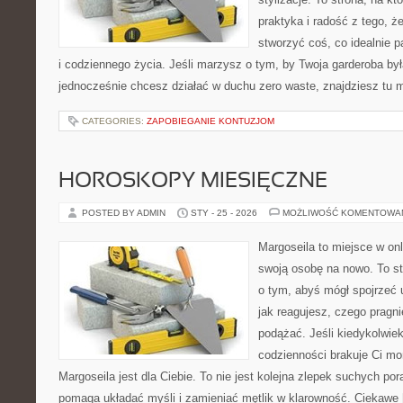
praktyka i radość z tego, 
stworzyć coś, co idealnie p
i codziennego życia. Jeśli marzysz o tym, by Twoja garderoba był
jednocześnie chcesz działać w duchu zero waste, znajdziesz tu
CATEGORIES:
ZAPOBIEGANIE KONTUZJOM
HOROSKOPY MIESIĘCZNE
POSTED BY ADMIN
STY - 25 - 2026
MOŻLIWOŚĆ KOMENTOWA
Margoseila to miejsce w on
swoją osobę na nowo. To st
o tym, abyś mógł spojrzeć 
jak reagujesz, czego pragn
podążać. Jeśli kiedykolwie
codzienności brakuje Ci m
Margoseila jest dla Ciebie. To nie jest kolejna zlepek suchych po
pomaga układać myśli i zamieniać mętlik w klarowność. Ciekawe