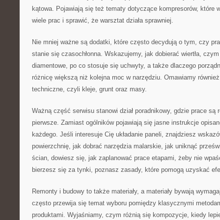
kątowa. Pojawiają się też tematy dotyczące kompresorów, które w
wiele prac i sprawić, że warsztat działa sprawniej.
Nie mniej ważne są dodatki, które często decydują o tym, czy pr
stanie się czasochłonna. Wskazujemy, jak dobierać wiertła, czym 
diamentowe, po co stosuje się uchwyty, a także dlaczego porządne
różnicę większą niż kolejna moc w narzędziu. Omawiamy również 
techniczne, czyli kleje, grunt oraz masy.
Ważną część serwisu stanowi dział poradnikowy, gdzie prace są 
pierwsze. Zamiast ogólników pojawiają się jasne instrukcje opisa
każdego. Jeśli interesuje Cię układanie paneli, znajdziesz wskaz
powierzchnię, jak dobrać narzędzia malarskie, jak uniknąć prześwi
ścian, dowiesz się, jak zaplanować prace etapami, żeby nie wpaść 
bierzesz się za tynki, poznasz zasady, które pomogą uzyskać efe
Remonty i budowy to także materiały, a materiały bywają wymaga
często przewija się temat wyboru pomiędzy klasycznymi metoda
produktami. Wyjaśniamy, czym różnią się kompozycje, kiedy lepie