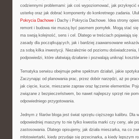
codziennymi problemami: jak coś wypoziomować, jak przykręcić e
usterkę oraz jak dobrać komponenty do konkretnego zadania. Ulu
Pokrycia Dachowe
i Dachy i Pokrycia Dachowe. Idea strony opier
remont i budowa nie muszą być pasmem pomyłek. Mogą stać się 
ma swoją kolejność, sens i cel. Dlatego w treściach pojawiają si
zasady dla początkujących, jak i bardziej zaawansowane wskazówk
za sobą kilka inwestycji. Niezależnie od poziomu doświadczenia, 
podpowiedzi, które ułatwiają działanie i pozwalają uniknąć kosztó
Tematyka serwisu obejmuje pełne spektrum działań, jakie spoty
Zaczynając od planowania prac, przez dobór narzędzi, aż po pra
jak cięcie, kucie, mieszanie zapraw oraz łączenie elementów. Poj
związane z bezpieczeństwem, bo nawet najlepszy sprzęt nie pomo
odpowiedniego przygotowania.
Jednym z filarów bloga jest świat sprzętu cięższego kalibru. Dla 
odpowiedniej maszyny to nie tylko kwestia marki czy ceny, ale p
zastosowania. Dlatego opisujemy, jak działa mieszarka, na co z
młotowiertarki, kiedy przydaje się przecinarka, a kiedy lepszym r