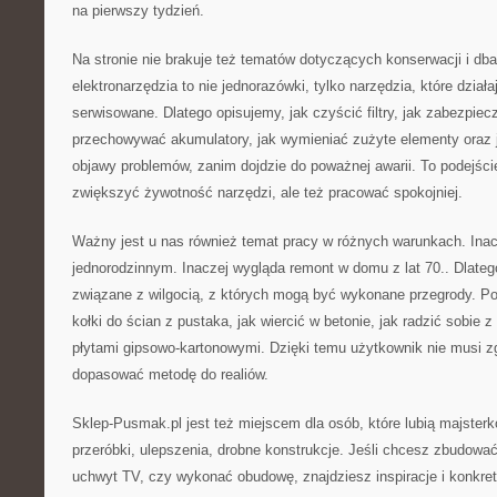
na pierwszy tydzień.
Na stronie nie brakuje też tematów dotyczących konserwacji i dba
elektronarzędzia to nie jednorazówki, tylko narzędzia, które działaj
serwisowane. Dlatego opisujemy, jak czyścić filtry, jak zabezpiec
przechowywać akumulatory, jak wymieniać zużyte elementy oraz 
objawy problemów, zanim dojdzie do poważnej awarii. To podejści
zwiększyć żywotność narzędzi, ale też pracować spokojniej.
Ważny jest u nas również temat pracy w różnych warunkach. Inac
jednorodzinnym. Inaczej wygląda remont w domu z lat 70.. Dlate
związane z wilgocią, z których mogą być wykonane przegrody. P
kołki do ścian z pustaka, jak wiercić w betonie, jak radzić sobie z
płytami gipsowo-kartonowymi. Dzięki temu użytkownik nie musi 
dopasować metodę do realiów.
Sklep-Pusmak.pl jest też miejscem dla osób, które lubią majster
przeróbki, ulepszenia, drobne konstrukcje. Jeśli chcesz zbudo
uchwyt TV, czy wykonać obudowę, znajdziesz inspiracje i konkr