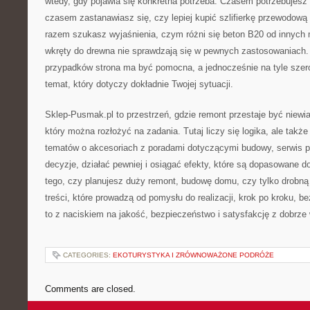
wtedy, gdy pojawia się konkretna potrzeba. Czasem potrzebujesz p
czasem zastanawiasz się, czy lepiej kupić szlifierkę przewodow
razem szukasz wyjaśnienia, czym różni się beton B20 od innych
wkręty do drewna nie sprawdzają się w pewnych zastosowaniach
przypadków strona ma być pomocna, a jednocześnie na tyle szer
temat, który dotyczy dokładnie Twojej sytuacji.
Sklep-Pusmak.pl to przestrzeń, gdzie remont przestaje być niewia
który można rozłożyć na zadania. Tutaj liczy się logika, ale także
tematów o akcesoriach z poradami dotyczącymi budowy, serwis
decyzje, działać pewniej i osiągać efekty, które są dopasowane d
tego, czy planujesz duży remont, budowę domu, czy tylko drobną
treści, które prowadzą od pomysłu do realizacji, krok po kroku, b
to z naciskiem na jakość, bezpieczeństwo i satysfakcję z dobrze
CATEGORIES:
EKOTURYSTYKA I ZRÓWNOWAŻONE PODRÓŻE
Comments are closed.