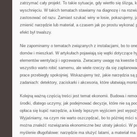
zatrzymać cały projekt. To takie sytuacje, gdy wiertło się ślizga, 
wyschnięciu. W takich tematach stawiamy na diagnozę i na rozwią
zastosować od razu. Zamiast szukać winy w losie, pokazujemy, ja
zmienić narzędzie lub materiał, a czasem jak po prostu wykonać p
efekt był trwalszy.
Nie zapominamy o tematach związanych z instalacjami, bo to on
domów i mieszkań. W artykułach pojawiają się wątki dotyczące hydr
elementów wentylacji i ogrzewania. Zwracamy uwagę na kwestie 
wszystko warto robić samemu, ale wiele rzeczy da się zaplanowa
prace przebiegły spokojniej. Wskazujemy też, jakie narzędzia są 
zadaniach: detektory, zaciskarki i akcesoria, które ułatwiają mont
Kolejną ważną częścią treści jest temat ekonomii. Budowa i re
środki, dlatego uczymy, jak podejmować decyzje, które nie są p
opłaca się kupić narzędzie, a kiedy lepszym wyjściem jest wypoż
Wyjaśniamy, na czym nie warto oszczędzać, bo to później mści s
można znaleźć rozwiązania ekonomiczne bez utraty jakości. W po
myślenie długofalowe: narzędzie ma służyć latami, a materiał ma b