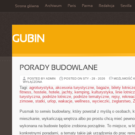
Archiwum
Paris
Parma
Redakcja
Sevilla
Strona główna
GUBIN
PORADY BUDOWLANE
POSTED BY ADMIN
POSTED ON STY - 28 - 2026
MOŻLIWOŚĆ 
WYŁĄCZONA
Tagi:
agroturystyka
,
akcesoria turystyczne
,
bagaże
,
bilety lotnicz
fitness
,
hostele
,
hotele
,
jachty
,
kemping
,
kulturystyka
,
linie lotnic
turystyczna
,
podróże lotnicze
,
podróże tematyczne
,
rejsy
,
rekreac
zimowe
,
statki
,
urlop
,
wakacje
,
wellness
,
wycieczki
,
żeglarstwo
,
Z
Pusmak to serwis budowlany, który powstał z myślą o osobach, k
mieszkanie, wykańczają wnętrza albo po prostu chcą mieć pewno
wykonana na budowie będzie zrobiona porządnie. To miejsce, w kt
konkretnymi poradami, a tematy takie jak urządzenia do prac rem