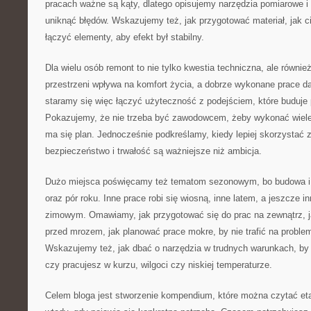
pracach ważne są kąty, dlatego opisujemy narzędzia pomiarowe i
uniknąć błędów. Wskazujemy też, jak przygotować materiał, jak cią
łączyć elementy, aby efekt był stabilny.
Dla wielu osób remont to nie tylko kwestia techniczna, ale równi
przestrzeni wpływa na komfort życia, a dobrze wykonane prace da
staramy się więc łączyć użyteczność z podejściem, które buduje
Pokazujemy, że nie trzeba być zawodowcem, żeby wykonać wiele 
ma się plan. Jednocześnie podkreślamy, kiedy lepiej skorzystać
bezpieczeństwo i trwałość są ważniejsze niż ambicja.
Dużo miejsca poświęcamy też tematom sezonowym, bo budowa i
oraz pór roku. Inne prace robi się wiosną, inne latem, a jeszcze i
zimowym. Omawiamy, jak przygotować się do prac na zewnątrz, j
przed mrozem, jak planować prace mokre, by nie trafić na probl
Wskazujemy też, jak dbać o narzędzia w trudnych warunkach, by 
czy pracujesz w kurzu, wilgoci czy niskiej temperaturze.
Celem bloga jest stworzenie kompendium, które można czytać et