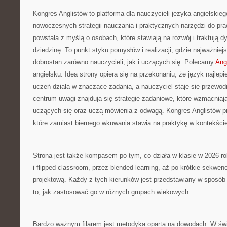
Kongres Anglistów to platforma dla nauczycieli języka angielskie
nowoczesnych strategii nauczania i praktycznych narzędzi do pra
powstała z myślą o osobach, które stawiają na rozwój i traktują 
dziedzinę. To punkt styku pomysłów i realizacji, gdzie najważniejs
dobrostan zarówno nauczycieli, jak i uczących się. Polecamy
Angi
angielsku. Idea strony opiera się na przekonaniu, że język najlepie
uczeń działa w znaczące zadania, a nauczyciel staje się przewod
centrum uwagi znajdują się strategie zadaniowe, które wzmacniaj
uczących się oraz uczą mówienia z odwagą. Kongres Anglistów p
które zamiast biernego wkuwania stawia na praktykę w kontekście
Strona jest także kompasem po tym, co działa w klasie w 2026 r
i flipped classroom, przez blended learning, aż po krótkie sekwen
projektową. Każdy z tych kierunków jest przedstawiany w sposób
to, jak zastosować go w różnych grupach wiekowych.
Bardzo ważnym filarem jest metodyka oparta na dowodach. W świ