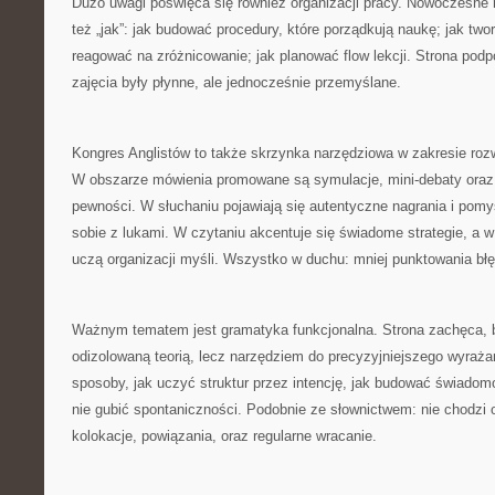
Dużo uwagi poświęca się również organizacji pracy. Nowoczesne me
też „jak”: jak budować procedury, które porządkują naukę; jak twor
reagować na zróżnicowanie; jak planować flow lekcji. Strona podp
zajęcia były płynne, ale jednocześnie przemyślane.
Kongres Anglistów to także skrzynka narzędziowa w zakresie rozw
W obszarze mówienia promowane są symulacje, mini-debaty oraz
pewności. W słuchaniu pojawiają się autentyczne nagrania i pomys
sobie z lukami. W czytaniu akcentuje się świadome strategie, a w
uczą organizacji myśli. Wszystko w duchu: mniej punktowania błę
Ważnym tematem jest gramatyka funkcjonalna. Strona zachęca, b
odizolowaną teorią, lecz narzędziem do precyzyjniejszego wyraż
sposoby, jak uczyć struktur przez intencję, jak budować świadom
nie gubić spontaniczności. Podobnie ze słownictwem: nie chodzi o
kolokacje, powiązania, oraz regularne wracanie.