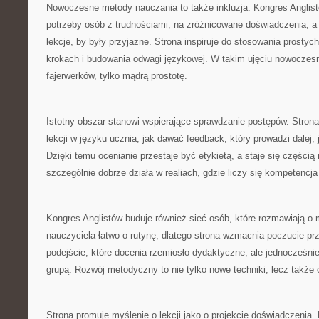
Nowoczesne metody nauczania to także inkluzja. Kongres Anglis
potrzeby osób z trudnościami, na zróżnicowane doświadczenia, a 
lekcje, by były przyjazne. Strona inspiruje do stosowania prostyc
krokach i budowania odwagi językowej. W takim ujęciu nowoczes
fajerwerków, tylko mądrą prostotę.
Istotny obszar stanowi wspierające sprawdzanie postępów. Strona
lekcji w języku ucznia, jak dawać feedback, który prowadzi dalej, 
Dzięki temu ocenianie przestaje być etykietą, a staje się częścią 
szczególnie dobrze działa w realiach, gdzie liczy się kompetencj
Kongres Anglistów buduje również sieć osób, które rozmawiają o
nauczyciela łatwo o rutynę, dlatego strona wzmacnia poczucie pr
podejście, które docenia rzemiosło dydaktyczne, ale jednocześnie
grupą. Rozwój metodyczny to nie tylko nowe techniki, lecz także
Strona promuje myślenie o lekcji jako o projekcie doświadczenia. 