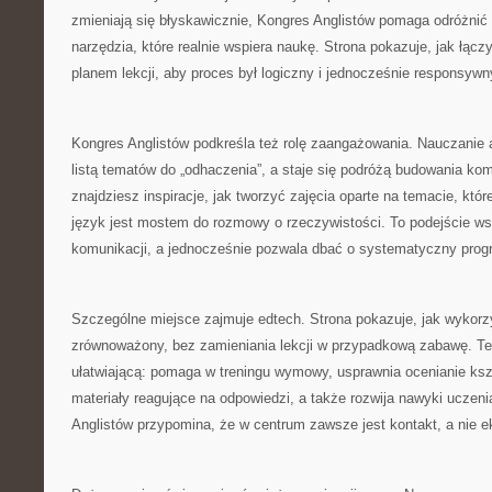
zmieniają się błyskawicznie, Kongres Anglistów pomaga odróżnić
narzędzia, które realnie wspiera naukę. Strona pokazuje, jak łączy
planem lekcji, aby proces był logiczny i jednocześnie responsywn
Kongres Anglistów podkreśla też rolę zaangażowania. Nauczanie a
listą tematów do „odhaczenia”, a staje się podróżą budowania kom
znajdziesz inspiracje, jak tworzyć zajęcia oparte na temacie, któr
język jest mostem do rozmowy o rzeczywistości. To podejście ws
komunikacji, a jednocześnie pozwala dbać o systematyczny prog
Szczególne miejsce zajmuje edtech. Strona pokazuje, jak wykor
zrównoważony, bez zamieniania lekcji w przypadkową zabawę. Tec
ułatwiającą: pomaga w treningu wymowy, usprawnia ocenianie ksz
materiały reagujące na odpowiedzi, a także rozwija nawyki uczen
Anglistów przypomina, że w centrum zawsze jest kontakt, a nie e