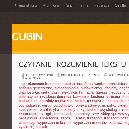
Archiwum
Paris
Parma
Redakcja
Sevilla
Strona główna
GUBIN
CZYTANIE I ROZUMIENIE TEKSTU
POSTED BY ADMIN
POSTED ON LUT - 19 - 2026
MOŻLIWOŚĆ 
WYŁĄCZONA
Tagi:
akcesoria kuchenne
,
apteka
,
aranżacja wnętrz
,
architektura
badania genetyczne
,
biotechnologia
,
budownictwo
,
choroby
,
częś
diagnostyka
,
dieta
,
Dom
,
elektryka
,
farmacja
,
fitness medyczny
,
edukacyjne
,
instalacje domowe
,
kawiarnie
,
kuchnia
,
kulinaria
,
lot
budowlane
,
materiały medyczne
,
Meble
,
medycyna
,
mieszkanie
,
odchudzanie
,
ogród
,
ogrodnictwo
,
opieka zdrowotna
,
patio
,
pielęgn
spożywcze
,
profilaktyka
,
przepisy
,
przychodnia
,
psychologia
,
rece
restauracje
,
rtv agd
,
samochody
,
samoloty
,
sery
,
sklep spożywcz
benzynowe
,
superfoods
,
szpital
,
Tarasy
,
transport
,
transport lotni
wodociągi
,
wyposażenie kuchni
,
wyposażenie wnętrz
,
zabawa
,
za
żywienie
,
zdrowie