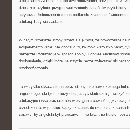
ujęciu strony AI to nie zastępstwo nauczyciela, lecz pomoc w tw
dzięki niej szybciej przygotować warianty zadań, tworzyć teksty, 
językową. Jednocześnie strona podkreśla znaczenie świadomego 
edukacji liczy się zaufanie.
W całym przekazie strony przewija się myśl, że nowoczesne nau
eksperymentowanie. Nie chodzi o to, by robić wszystko naraz, ty
narzędzie i wdrażać je w sposób spójny. Kongres Anglistów poma
doskonalenia, dzięki której nauczyciel może zwiększać skuteczn
przebodźcowania.
To wszystko składa się na obraz strony jako nowoczesnego hub
angielskiego: dla tych, którzy chcą uczyć skuteczniej, tworzyć si
edukacyjne i wspierać uczniów w osiąganiu pewności językowej. 
przestrzeń rozwoju, które łączy szacunek do rzemiosła z konkrete
sprawić, by angielski był prawdziwy — na lekcji, na kursie i poza 