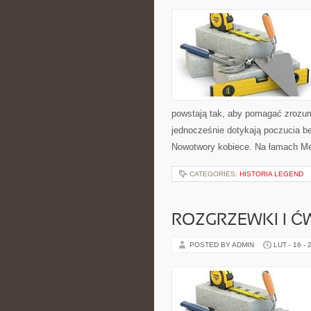
powstają tak, aby pomagać zrozum
jednocześnie dotykają poczucia be
Nowotwory kobiece. Na łamach Med
CATEGORIES:
HISTORIA LEGEND
ROZGRZEWKI I Ć
POSTED BY ADMIN
LUT - 16 - 