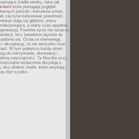
nspirujące źródła wiedzy, takie jak
ykułami
które pomagają pogłębić
łasnych potrzeb i kierunków zmian.
iek zaczyna kultywować powolność,
relacje stają się głębsze, praca
ysfakcjonująca, a wolny czas wypełnia
egeneracją. Powolne życie nie oznacza
 ambicji, lecz świadome dążenie do
ypalania się. Oznacza równowagę,
e i akceptację, że nie wszystko musi
iast. W tym podejściu każdy dzień
azją do zatrzymania, obserwacji i
iękna zwyczajności. Ta filozofia uczy,
adzwyczajne wydarzenia decydują o
a, lecz drobne chwile, które umykają,
się zbyt szybko.