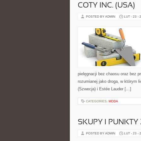
COTY INC. (USA)
POSTED BY ADMIN
LUT - 23 - 
pielęgnacji bez chaosu oraz bez p
rozumianej jako droga, w którym l
(Szwecja) i Estée Lauder […]
CATEGORIES:
MODA
SKUPY I PUNKTY 
POSTED BY ADMIN
LUT - 23 - 