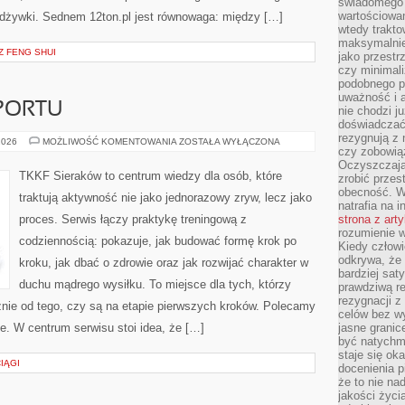
świadomego 
wartościowan
 odżywki. Sednem 12ton.pl jest równowaga: między […]
wtedy trakto
maksymalnie
Z FENG SHUI
jako przestr
czy minimali
podobnego po
uważność i 
PORTU
nie chodzi ju
doświadczać 
rezygnują z
PSYCHOLOGIA
2026
MOŻLIWOŚĆ KOMENTOWANIA
ZOSTAŁA WYŁĄCZONA
czy zobowiąz
SPORTU
Oczyszczają
TKKF Sieraków to centrum wiedzy dla osób, które
zrobić przes
obecność. W
traktują aktywność nie jako jednorazowy zryw, lecz jako
natrafia na i
proces. Serwis łączy praktykę treningową z
strona z art
rozumienie w
codziennością: pokazuje, jak budować formę krok po
Kiedy człow
odkrywa, że 
kroku, jak dbać o zdrowie oraz jak rozwijać charakter w
bardziej sat
duchu mądrego wysiłku. To miejsce dla tych, którzy
prawdziwą r
rezygnacji z
żnie od tego, czy są na etapie pierwszych kroków. Polecamy
celów bez w
ne. W centrum serwisu stoi idea, że […]
jasne granic
być natychm
staje się ok
IĄGI
docenienia p
że to nie n
jakości życi