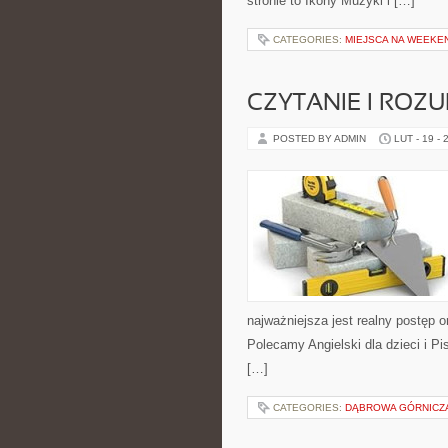
stronie to Ikony Muzyki i […]
CATEGORIES:
MIEJSCA NA WEEKE
CZYTANIE I ROZU
POSTED BY ADMIN
LUT - 19 - 
najważniejsza jest realny postęp o
Polecamy Angielski dla dzieci i Pi
[…]
CATEGORIES:
DĄBROWA GÓRNICZ