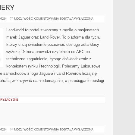
IERY
NOWOŚCI
2026
MOŻLIWOŚĆ KOMENTOWANIA
ZOSTAŁA WYŁĄCZONA
I
PREMIERY
Landworld to portal stworzony z myślą o pasjonatach
marek Jaguar oraz Land Rover. To platforma dla tych,
którzy chcą świadomie poznawać obsługę auta klasy
wyższej. Strona prowadzi czytelnika od ABC po
techniczne zagadnienia, łącząc doświadczenie z
kontekstem rynku i technologii. Polecamy Luksusowe
ie samochodów z logo Jaguara i Land Roverów liczą się
otrafią wskazywać na niedomaganie, a przeciąganie obsługi
ORYZACYJNE
ZDROWIE
2026
MOŻLIWOŚĆ KOMENTOWANIA
ZOSTAŁA WYŁĄCZONA