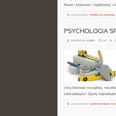
Rower i kolarstwo i Suplementy i
CATEGORIES:
OGRÓD W ZGODZIE 
PSYCHOLOGIA S
POSTED BY ADMIN
LUT - 24 - 
chcą trenować rozsądniej, niezale
Lekkoatletyka i Sporty indywidual
CATEGORIES:
SUPERSZYBKIE POC