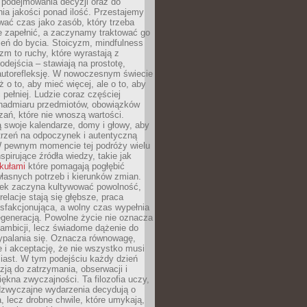
podejmowania decyzji oraz do
ia jakości ponad ilość. Przestajemy
wać czas jako zasób, który trzeba
 zapełnić, a zaczynamy traktować go
zeń do bycia. Stoicyzm, mindfulness
zm to ruchy, które wyrastają z
dejścia – stawiają na prostotę,
autorefleksję. W nowoczesnym świecie
ż o to, aby mieć więcej, ale o to, aby
pełniej. Ludzie coraz częściej
 nadmiaru przedmiotów, obowiązków
ań, które nie wnoszą wartości.
 swoje kalendarze, domy i głowy, aby
trzeń na odpoczynek i autentyczną
 pewnym momencie tej podróży wielu
nspirujące źródła wiedzy, takie jak
ykułami
które pomagają pogłębić
łasnych potrzeb i kierunków zmian.
iek zaczyna kultywować powolność,
relacje stają się głębsze, praca
ysfakcjonująca, a wolny czas wypełnia
egeneracją. Powolne życie nie oznacza
 ambicji, lecz świadome dążenie do
ypalania się. Oznacza równowagę,
e i akceptację, że nie wszystko musi
iast. W tym podejściu każdy dzień
azją do zatrzymania, obserwacji i
iękna zwyczajności. Ta filozofia uczy,
adzwyczajne wydarzenia decydują o
a, lecz drobne chwile, które umykają,