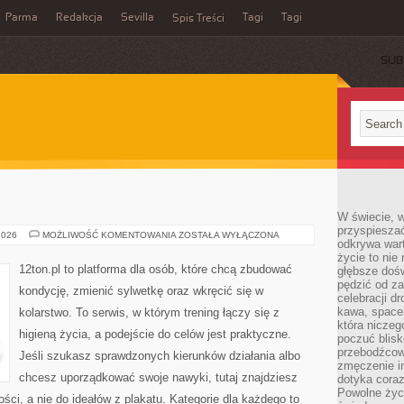
Parma
Redakcja
Sevilla
Tagi
Tagi
Spis Treści
SUB
W świecie, 
przyspiesza
TRENING
2026
MOŻLIWOŚĆ KOMENTOWANIA
ZOSTAŁA WYŁĄCZONA
odkrywa war
życie to nie 
12ton.pl to platforma dla osób, które chcą zbudować
głębsze doś
pędzić od za
kondycję, zmienić sylwetkę oraz wkręcić się w
celebracji d
kawa, space
kolarstwo. To serwis, w którym trening łączy się z
która niczeg
higieną życia, a podejście do celów jest praktyczne.
poczuć blis
przebodźcowa
Jeśli szukasz sprawdzonych kierunków działania albo
zmęczenie in
chcesz uporządkować swoje nawyki, tutaj znajdziesz
dotyka cora
Powolne życi
i, a nie do ideałów z plakatu. Kategorie dla każdego to