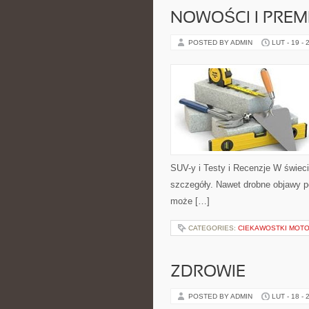
NOWOŚCI I PREM
POSTED BY ADMIN
LUT - 19 - 
SUV-y i Testy i Recenzje W świec
szczegóły. Nawet drobne objawy p
może […]
CATEGORIES:
CIEKAWOSTKI MOT
ZDROWIE
POSTED BY ADMIN
LUT - 18 - 