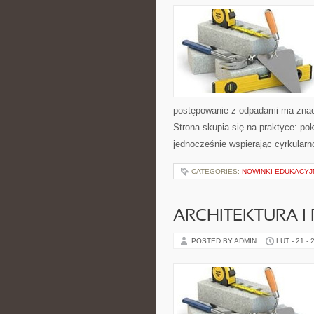
postępowanie z odpadami ma znacze
Strona skupia się na praktyce: po
jednocześnie wspierając cyrkularn
CATEGORIES:
NOWINKI EDUKACYJ
ARCHITEKTURA I
POSTED BY ADMIN
LUT - 21 - 