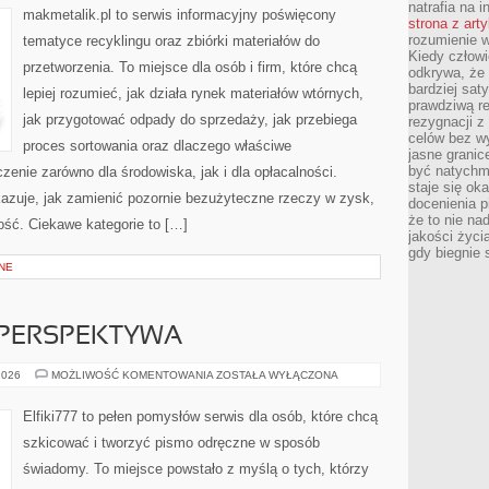
natrafia na i
ZBIÓRKI
makmetalik.pl to serwis informacyjny poświęcony
strona z art
rozumienie w
tematyce recyklingu oraz zbiórki materiałów do
Kiedy człow
przetworzenia. To miejsce dla osób i firm, które chcą
odkrywa, że 
bardziej sat
lepiej rozumieć, jak działa rynek materiałów wtórnych,
prawdziwą r
jak przygotować odpady do sprzedaży, jak przebiega
rezygnacji z
celów bez w
proces sortowania oraz dlaczego właściwe
jasne granic
być natychm
nie zarówno dla środowiska, jak i dla opłacalności.
staje się ok
kazuje, jak zamienić pozornie bezużyteczne rzeczy w zysk,
docenienia p
że to nie n
ość. Ciekawe kategorie to […]
jakości życi
gdy biegnie 
NE
 PERSPEKTYWA
ARCHITEKTURA
2026
MOŻLIWOŚĆ KOMENTOWANIA
ZOSTAŁA WYŁĄCZONA
I
PERSPEKTYWA
Elfiki777 to pełen pomysłów serwis dla osób, które chcą
szkicować i tworzyć pismo odręczne w sposób
świadomy. To miejsce powstało z myślą o tych, którzy