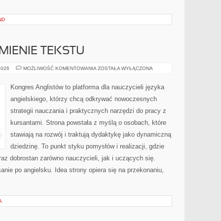
ND
MIENIE TEKSTU
CZYTANIE
2026
MOŻLIWOŚĆ KOMENTOWANIA
ZOSTAŁA WYŁĄCZONA
I
ROZUMIENIE
TEKSTU
Kongres Anglistów to platforma dla nauczycieli języka
angielskiego, którzy chcą odkrywać nowoczesnych
strategii nauczania i praktycznych narzędzi do pracy z
kursantami. Strona powstała z myślą o osobach, które
stawiają na rozwój i traktują dydaktykę jako dynamiczną
dziedzinę. To punkt styku pomysłów i realizacji, gdzie
raz dobrostan zarówno nauczycieli, jak i uczących się.
sanie po angielsku. Idea strony opiera się na przekonaniu,
A