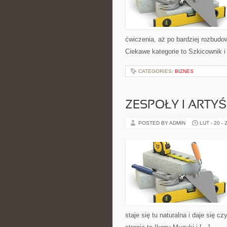
ćwiczenia, aż po bardziej rozbud
Ciekawe kategorie to Szkicownik 
CATEGORIES:
BIZNES
ZESPOŁY I ARTYŚ
POSTED BY ADMIN
LUT - 20 - 
staje się tu naturalna i daje się c