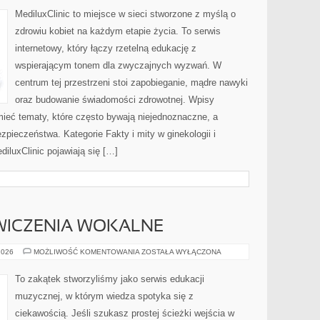
MediluxClinic to miejsce w sieci stworzone z myślą o
zdrowiu kobiet na każdym etapie życia. To serwis
internetowy, który łączy rzetelną edukację z
wspierającym tonem dla zwyczajnych wyzwań. W
centrum tej przestrzeni stoi zapobieganie, mądre nawyki
oraz budowanie świadomości zdrowotnej. Wpisy
ieć tematy, które często bywają niejednoznaczne, a
zpieczeństwa. Kategorie Fakty i mity w ginekologii i
iluxClinic pojawiają się […]
WICZENIA WOKALNE
ROZGRZEWKI
2026
MOŻLIWOŚĆ KOMENTOWANIA
ZOSTAŁA WYŁĄCZONA
I
ĆWICZENIA
WOKALNE
To zakątek stworzyliśmy jako serwis edukacji
muzycznej, w którym wiedza spotyka się z
ciekawością. Jeśli szukasz prostej ścieżki wejścia w