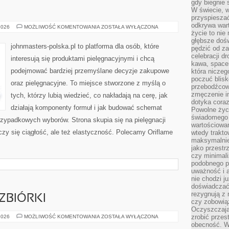
gdy biegnie 
W świecie, 
przyspiesza
odkrywa war
COTY
2026
MOŻLIWOŚĆ KOMENTOWANIA
ZOSTAŁA WYŁĄCZONA
INC.
życie to nie 
(USA)
głębsze doś
johnmasters-polska.pl to platforma dla osób, które
pędzić od za
celebracji d
interesują się produktami pielęgnacyjnymi i chcą
kawa, space
podejmować bardziej przemyślane decyzje zakupowe
która niczeg
poczuć blis
oraz pielęgnacyjne. To miejsce stworzone z myślą o
przebodźcowa
zmęczenie in
tych, którzy lubią wiedzieć, co nakładają na cerę, jak
dotyka cora
działają komponenty formuł i jak budować schemat
Powolne życi
świadomego 
rzypadkowych wyborów. Strona skupia się na pielęgnacji
wartościowan
iczy się ciągłość, ale też elastyczność. Polecamy Oriflame
wtedy trakto
maksymalnie
jako przestr
czy minimali
podobnego po
uważność i 
nie chodzi ju
doświadczać 
rezygnują z
ZBIÓRKI
czy zobowiąz
Oczyszczają
SKUPY
zrobić przes
2026
MOŻLIWOŚĆ KOMENTOWANIA
ZOSTAŁA WYŁĄCZONA
I
obecność. W
PUNKTY