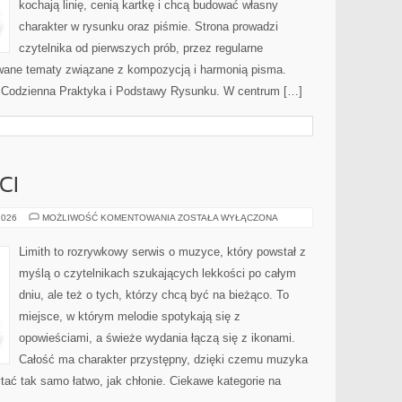
kochają linię, cenią kartkę i chcą budować własny
charakter w rysunku oraz piśmie. Strona prowadzi
czytelnika od pierwszych prób, przez regularne
owane tematy związane z kompozycją i harmonią pisma.
i Codzienna Praktyka i Podstawy Rysunku. W centrum […]
CI
ZESPOŁY
2026
MOŻLIWOŚĆ KOMENTOWANIA
ZOSTAŁA WYŁĄCZONA
I
ARTYŚCI
Limith to rozrywkowy serwis o muzyce, który powstał z
myślą o czytelnikach szukających lekkości po całym
dniu, ale też o tych, którzy chcą być na bieżąco. To
miejsce, w którym melodie spotykają się z
opowieściami, a świeże wydania łączą się z ikonami.
Całość ma charakter przystępny, dzięki czemu muzyka
zytać tak samo łatwo, jak chłonie. Ciekawe kategorie na