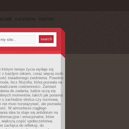
SCRIBE
FACEBOOK
TWITTER
w którym tempo życia wydaje się
ć z każdym rokiem, coraz więcej osób
tość świadomego zwolnienia. Powolne
moda, lecz filozofia, która pozwala na
wiadczanie codzienności. Zamiast
dania do zadania, ludzie uczą się
robnych momentów, takich jak poranna
r o zachodzie słońca czy rozmowa,
o nie musi rozwiązywać, ale pozwala
kość. W atmosferze ciągłego
nia idea ta staje się antidotum na
formacyjne i emocjonalne, które
z większą część społeczeństwa.
e zachęca do refleksji, do