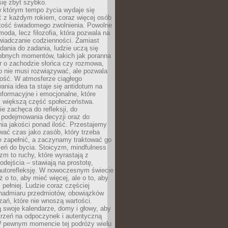
się zbyt szybko.
w którym tempo życia wydaje się
ć z każdym rokiem, coraz więcej osób
tość świadomego zwolnienia. Powolne
moda, lecz filozofia, która pozwala na
wiadczanie codzienności. Zamiast
dania do zadania, ludzie uczą się
robnych momentów, takich jak poranna
r o zachodzie słońca czy rozmowa,
o nie musi rozwiązywać, ale pozwala
kość. W atmosferze ciągłego
nia idea ta staje się antidotum na
formacyjne i emocjonalne, które
z większą część społeczeństwa.
e zachęca do refleksji, do
podejmowania decyzji oraz do
ia jakości ponad ilość. Przestajemy
wać czas jako zasób, który trzeba
 zapełnić, a zaczynamy traktować go
zeń do bycia. Stoicyzm, mindfulness
zm to ruchy, które wyrastają z
dejścia – stawiają na prostotę,
autorefleksję. W nowoczesnym świecie
ż o to, aby mieć więcej, ale o to, aby
pełniej. Ludzie coraz częściej
 nadmiaru przedmiotów, obowiązków
ań, które nie wnoszą wartości.
 swoje kalendarze, domy i głowy, aby
trzeń na odpoczynek i autentyczną
 pewnym momencie tej podróży wielu