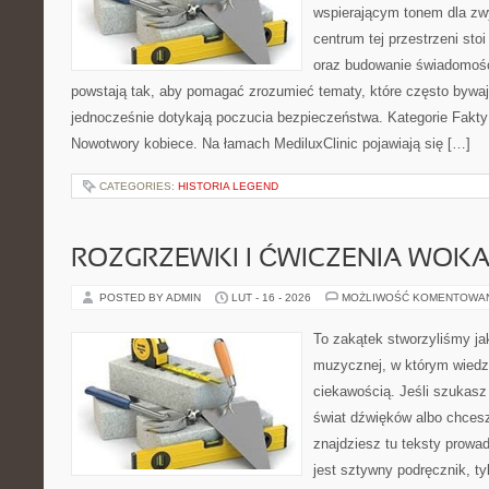
wspierającym tonem dla z
centrum tej przestrzeni sto
oraz budowanie świadomośc
powstają tak, aby pomagać zrozumieć tematy, które często bywaj
jednocześnie dotykają poczucia bezpieczeństwa. Kategorie Fakty i
Nowotwory kobiece. Na łamach MediluxClinic pojawiają się […]
CATEGORIES:
HISTORIA LEGEND
ROZGRZEWKI I ĆWICZENIA WOK
POSTED BY ADMIN
LUT - 16 - 2026
MOŻLIWOŚĆ KOMENTOWA
To zakątek stworzyliśmy ja
muzycznej, w którym wiedz
ciekawością. Jeśli szukasz 
świat dźwięków albo chces
znajdziesz tu teksty prowad
jest sztywny podręcznik, t