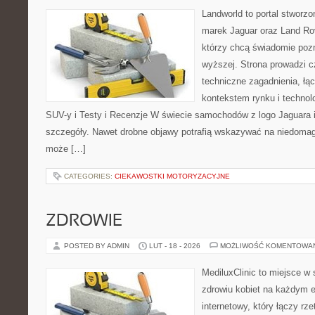
Landworld to portal stworz
marek Jaguar oraz Land Rov
którzy chcą świadomie poz
wyższej. Strona prowadzi c
techniczne zagadnienia, łą
kontekstem rynku i techno
SUV-y i Testy i Recenzje W świecie samochodów z logo Jaguara i
szczegóły. Nawet drobne objawy potrafią wskazywać na niedomaga
może […]
CATEGORIES:
CIEKAWOSTKI MOTORYZACYJNE
ZDROWIE
POSTED BY ADMIN
LUT - 18 - 2026
MOŻLIWOŚĆ KOMENTOWA
MediluxClinic to miejsce w 
zdrowiu kobiet na każdym e
internetowy, który łączy rz