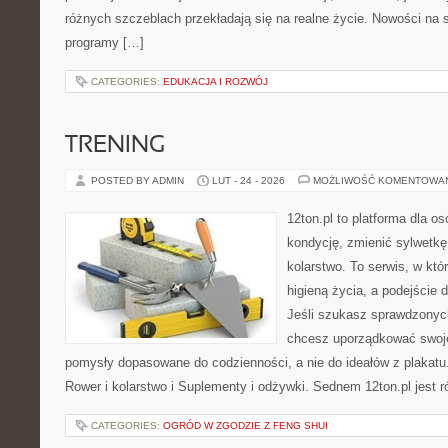
różnych szczeblach przekładają się na realne życie. Nowości na s
programy […]
CATEGORIES:
EDUKACJA I ROZWÓJ
TRENING
POSTED BY ADMIN
LUT - 24 - 2026
MOŻLIWOŚĆ KOMENTOWA
12ton.pl to platforma dla o
kondycję, zmienić sylwetkę
kolarstwo. To serwis, w któ
higieną życia, a podejście 
Jeśli szukasz sprawdzonych
chcesz uporządkować swoje 
pomysły dopasowane do codzienności, a nie do ideałów z plakatu.
Rower i kolarstwo i Suplementy i odżywki. Sednem 12ton.pl jest
CATEGORIES:
OGRÓD W ZGODZIE Z FENG SHUI