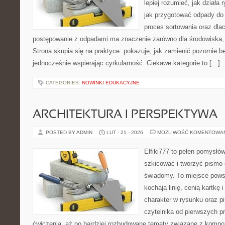
lepiej rozumieć, jak działa
jak przygotować odpady do 
proces sortowania oraz dla
postępowanie z odpadami ma znaczenie zarówno dla środowiska, ja
Strona skupia się na praktyce: pokazuje, jak zamienić pozornie 
jednocześnie wspierając cyrkularność. Ciekawe kategorie to […]
CATEGORIES:
NOWINKI EDUKACYJNE
ARCHITEKTURA I PERSPEKTYWA
POSTED BY ADMIN
LUT - 21 - 2026
MOŻLIWOŚĆ KOMENTOWA
Elfiki777 to pełen pomysłów
szkicować i tworzyć pismo
świadomy. To miejsce powst
kochają linię, cenią kartkę
charakter w rysunku oraz p
czytelnika od pierwszych pr
ćwiczenia, aż po bardziej rozbudowane tematy związane z kompo