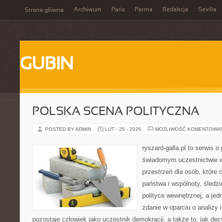
Archiwum
Paris
Parma
Redakcja
Sevilla
Strona główna
GUBIN
POLSKA SCENA POLITYCZNA
POSTED BY ADMIN
LUT - 25 - 2026
MOŻLIWOŚĆ KOMENTOWA
ryszard-galla.pl to serwis o 
świadomym uczestnictwie w
przestrzeń dla osób, któr
państwa i wspólnoty, śledz
polityce wewnętrznej, a je
zdanie w oparciu o analizy
pozostaje człowiek jako uczestnik demokracji, a także to, jak d