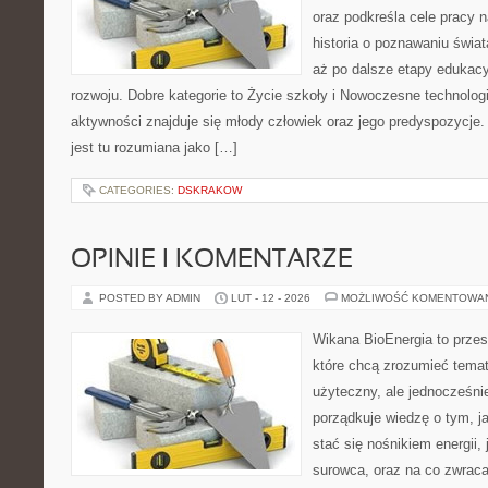
oraz podkreśla cele pracy n
historia o poznawaniu świat
aż po dalsze etapy edukacy
rozwoju. Dobre kategorie to Życie szkoły i Nowoczesne technolog
aktywności znajduje się młody człowiek oraz jego predyspozycj
jest tu rozumiana jako […]
CATEGORIES:
DSKRAKOW
OPINIE I KOMENTARZE
POSTED BY ADMIN
LUT - 12 - 2026
MOŻLIWOŚĆ KOMENTOWA
Wikana BioEnergia to przes
które chcą zrozumieć temat
użyteczny, ale jednocześni
porządkuje wiedzę o tym, j
stać się nośnikiem energii,
surowca, oraz na co zwrac