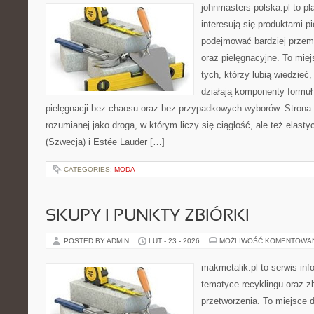
johnmasters-polska.pl to pl
interesują się produktami p
podejmować bardziej prze
oraz pielęgnacyjne. To mie
tych, którzy lubią wiedzieć,
działają komponenty formuł
pielęgnacji bez chaosu oraz bez przypadkowych wyborów. Strona s
rozumianej jako droga, w którym liczy się ciągłość, ale też elas
(Szwecja) i Estée Lauder […]
CATEGORIES:
MODA
SKUPY I PUNKTY ZBIÓRKI
POSTED BY ADMIN
LUT - 23 - 2026
MOŻLIWOŚĆ KOMENTOWA
makmetalik.pl to serwis in
tematyce recyklingu oraz zb
przetworzenia. To miejsce d