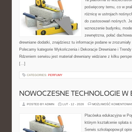
poświęcony temu, co w prak
różnicę w ustrojach nośnyc
do zastosowań nośnych. Jeż
wznoszenie budynku, moder
zewnętrzna, połać dachowa
drewniane dodatki, znajdziesz tu informacje podane w zrozumiały
Polecamy kategorie Wykończenia i Dekoracje Drewniane i Trendy 
Rdzeniem serwisu jest materiał drewniany widziane z kilku perspek
[…]
CATEGORIES:
PERFUMY
NOWOCZESNE TECHNOLOGIE W 
POSTED BY ADMIN
LUT - 12 - 2026
MOŻLIWOŚĆ KOMENTOWA
Placówka edukacyjna w Pop
którym kształcenie splata s
Serwis szkolapopow.pl opis