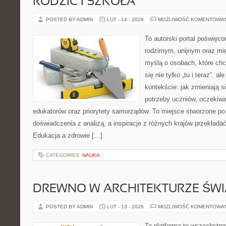
RODZIC I SZKOŁA
POSTED BY ADMIN
LUT - 14 - 2026
MOŻLIWOŚĆ KOMENTOWA
To autorski portal poświęco
rodzimym, unijnym oraz m
myślą o osobach, które chc
się nie tylko „tu i teraz”, 
kontekście: jak zmieniają s
potrzeby uczniów, oczekiwa
edukatorów oraz priorytety samorządów. To miejsce stworzone po 
doświadczenia z analizą, a inspiracje z różnych krajów przekłada
Edukacja a zdrowie […]
CATEGORIES:
NAUKA
DREWNO W ARCHITEKTURZE ŚWI
POSTED BY ADMIN
LUT - 13 - 2026
MOŻLIWOŚĆ KOMENTOWA
Ta platforma to wszechstro