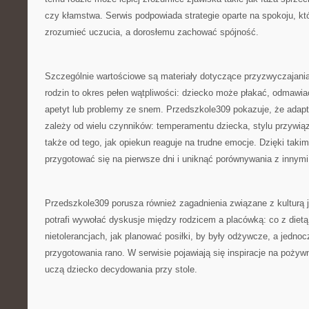
czy kłamstwa. Serwis podpowiada strategie oparte na spokoju, k
zrozumieć uczucia, a dorosłemu zachować spójność.
Szczególnie wartościowe są materiały dotyczące przyzwyczajania
rodzin to okres pełen wątpliwości: dziecko może płakać, odmawia
apetyt lub problemy ze snem. Przedszkole309 pokazuje, że adapt
zależy od wielu czynników: temperamentu dziecka, stylu przywiąz
także od tego, jak opiekun reaguje na trudne emocje. Dzięki takim
przygotować się na pierwsze dni i uniknąć porównywania z innymi
Przedszkole309 porusza również zagadnienia związane z kulturą j
potrafi wywołać dyskusje między rodzicem a placówką: co z dietą
nietolerancjach, jak planować posiłki, by były odżywcze, a jednoc
przygotowania rano. W serwisie pojawiają się inspiracje na pożyw
uczą dziecko decydowania przy stole.