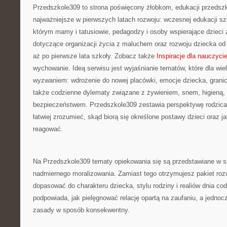
Przedszkole309 to strona poświęcony żłobkom, edukacji przedszk
najważniejsze w pierwszych latach rozwoju: wczesnej edukacji sz
którym mamy i tatusiowie, pedagodzy i osoby wspierające dzieci 
dotyczące organizacji życia z maluchem oraz rozwoju dziecka o
aż po pierwsze lata szkoły. Zobacz także
Inspiracje dla nauczycie
wychowanie. Ideą serwisu jest wyjaśnianie tematów, które dla wiel
wyzwaniem: wdrożenie do nowej placówki, emocje dziecka, granic
także codzienne dylematy związane z żywieniem, snem, higieną,
bezpieczeństwem. Przedszkole309 zestawia perspektywę rodzica
łatwiej zrozumieć, skąd biorą się określone postawy dzieci oraz j
reagować.
Na Przedszkole309 tematy opiekowania się są przedstawiane w s
nadmiernego moralizowania. Zamiast tego otrzymujesz pakiet roz
dopasować do charakteru dziecka, stylu rodziny i realiów dnia co
podpowiada, jak pielęgnować relację opartą na zaufaniu, a jedno
zasady w sposób konsekwentny.