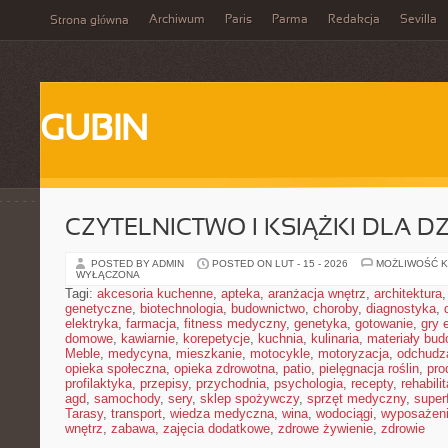
Archiwum
Paris
Parma
Redakcja
Sevilla
Strona główna
GUBIN
CZYTELNICTWO I KSIĄŻKI DLA DZ
POSTED BY ADMIN
POSTED ON LUT - 15 - 2026
MOŻLIWOŚĆ 
WYŁĄCZONA
Tagi:
akcesoria kuchenne
,
apteka
,
aranżacja wnętrz
,
architektura
genetyczne
,
biotechnologia
,
budownictwo
,
choroby
,
diagnostyka
,
elektryka
,
farmacja
,
fitness medyczny
,
genetyka
,
gotowanie
,
gry 
domowe
,
kawiarnie
,
korepetycje
,
kuchnia
,
kulinaria
,
materiały bud
Meble
,
medycyna
,
mieszkanie
,
motocykle
,
motoryzacja
,
odchudz
opieka społeczna
,
opieka zdrowotna
,
patio
,
pielęgnacja roślin
,
pro
profilaktyka
,
przepisy
,
przychodnia
,
psychologia
,
recepty
,
rehabili
agd
,
samochody
,
sery
,
sklep spożywczy
,
sprzęt medyczny
,
super
Tarasy
,
transport
,
wiedza medyczna
,
wina
,
wodociągi
,
wyposażeni
wnętrz
,
zabawa
,
zajęcia dodatkowe
,
zdrowe żywienie
,
zdrowie