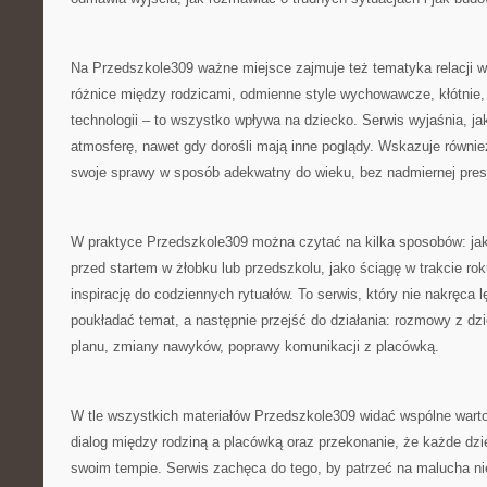
Na Przedszkole309 ważne miejsce zajmuje też tematyka relacji w
różnice między rodzicami, odmienne style wychowawcze, kłótnie, 
technologii – to wszystko wpływa na dziecko. Serwis wyjaśnia, j
atmosferę, nawet gdy dorośli mają inne poglądy. Wskazuje również
swoje sprawy w sposób adekwatny do wieku, bez nadmiernej presj
W praktyce Przedszkole309 można czytać na kilka sposobów: jako
przed startem w żłobku lub przedszkolu, jako ściągę w trakcie rok
inspirację do codziennych rytuałów. To serwis, który nie nakręca 
poukładać temat, a następnie przejść do działania: rozmowy z dz
planu, zmiany nawyków, poprawy komunikacji z placówką.
W tle wszystkich materiałów Przedszkole309 widać wspólne warto
dialog między rodziną a placówką oraz przekonanie, że każde dzie
swoim tempie. Serwis zachęca do tego, by patrzeć na malucha ni