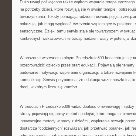
Dużo uwagi poświęcono także wątkom wsparcia terapeutycznego.
na potrzeby dzieci, które rozwijają się w swoim tempie i potrzebu
towarzyszenia. Teksty pomagają rodzicom oswoić pojęcia związan
pokazują, jak mogą wyglądać ćwiczenia wspierające w praktyce,
sensoryczne. Dzięki temu serwis staje się towarzyszem w sytuac
konkretnych wskazówek, nie tracąc nadziei i wiary w potencjał dz
W obszarze wczesnoszkolnym Przedszkole309 koncentruje się na
przeprowadzić dziecko przez start edukacji. Pojawiają się tematy
budowanie motywacji, wspieranie organizacji, a także rozwijanie 
komunikacji. Serwis przypomina, że edukacja wczesnoszkolna to 
drogi, w którym liczy się komfort.
W treściach Przedszkole309 widać dbałość o równowagę między te
strony pojawiają się opisy metod i podejść, które mogą inspirować
innowacyjne metody w pracy z dziećmi, wspieranie rozwoju przez r
dostarcza “codziennych” rozwiązań: jak przetrwać poranek, jak r
odmawia wyjścia, jak rozmawiać o trudnych sytuacjach i jak bud