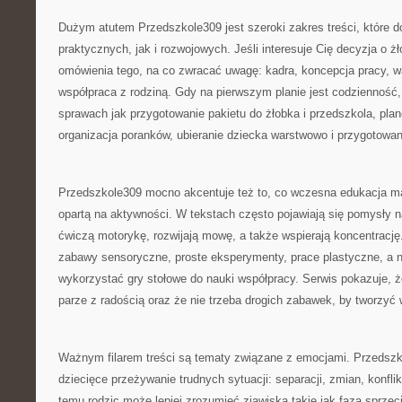
Dużym atutem Przedszkole309 jest szeroki zakres treści, które 
praktycznych, jak i rozwojowych. Jeśli interesuje Cię decyzja o żł
omówienia tego, na co zwracać uwagę: kadra, koncepcja pracy, wa
współpraca z rodziną. Gdy na pierwszym planie jest codzienność
sprawach jak przygotowanie pakietu do żłobka i przedszkola, pla
organizacja poranków, ubieranie dziecka warstwowo i przygotowa
Przedszkole309 mocno akcentuje też to, co wczesna edukacja ma
opartą na aktywności. W tekstach często pojawiają się pomysły n
ćwiczą motorykę, rozwijają mowę, a także wspierają koncentrację.
zabawy sensoryczne, proste eksperymenty, prace plastyczne, a n
wykorzystać gry stołowe do nauki współpracy. Serwis pokazuje, 
parze z radością oraz że nie trzeba drogich zabawek, by tworzyć
Ważnym filarem treści są tematy związane z emocjami. Przedszko
dziecięce przeżywanie trudnych sytuacji: separacji, zmian, konfl
temu rodzic może lepiej zrozumieć zjawiska takie jak faza sprzec