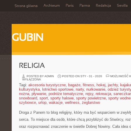
Archiwum
Paris
Parma
Redakcja
Sevilla
Strona główna
GUBIN
RELIGIA
POSTED BY ADMIN
POSTED ON STY - 31 - 2026
MOŻLIWOŚĆ 
WYŁĄCZONA
Tagi:
akcesoria turystyczne
,
bagaże
,
fitness
,
hokej
,
jachty
,
kajak
kulturystyka
,
lotnictwo sportowe
,
narty
,
nurkowanie
,
odzież turyst
nożna
,
pływanie
,
podróże tematyczne
,
rejsy
,
rekreacja
,
saneczka
snowboard
,
sport
,
sporty halowe
,
sporty powietrzne
,
sporty wodne
szybowce
,
urlop
,
wakacje
,
wellness
,
żeglarstwo
Droga z Panem to blog religijny, który ma być wsparciem w zwykł
serca. To miejsce dla osób, które chcą przybliżyć do Stwórcy, ro
oraz rozpoznawać znaczenie w świetle Dobrej Nowiny. Cała idea o