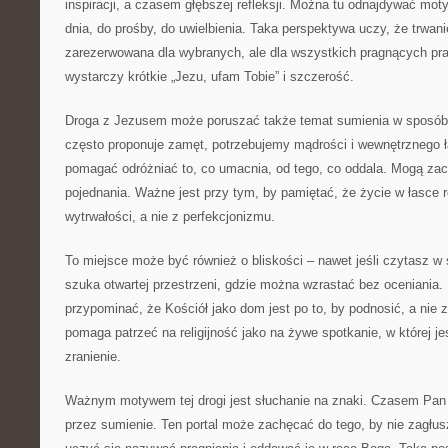
inspiracji, a czasem głębszej refleksji. Można tu odnajdywać mo
dnia, do prośby, do uwielbienia. Taka perspektywa uczy, że trwan
zarezerwowana dla wybranych, ale dla wszystkich pragnących praw
wystarczy krótkie „Jezu, ufam Tobie” i szczerość.
Droga z Jezusem może poruszać także temat sumienia w sposób 
często proponuje zamęt, potrzebujemy mądrości i wewnętrznego ł
pomagać odróżniać to, co umacnia, od tego, co oddala. Mogą zac
pojednania. Ważne jest przy tym, by pamiętać, że życie w łasce r
wytrwałości, a nie z perfekcjonizmu.
To miejsce może być również o bliskości – nawet jeśli czytasz w
szuka otwartej przestrzeni, gdzie można wzrastać bez oceniani
przypominać, że Kościół jako dom jest po to, by podnosić, a nie
pomaga patrzeć na religijność jako na żywe spotkanie, w której je
zranienie.
Ważnym motywem tej drogi jest słuchanie na znaki. Czasem Pa
przez sumienie. Ten portal może zachęcać do tego, by nie zagłus