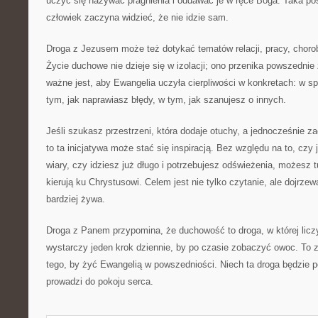
uczyć się nazywać pragnienia i oddawać je w ręce Boga. Taka pos
człowiek zaczyna widzieć, że nie idzie sam.
Droga z Jezusem może też dotykać tematów relacji, pracy, chorob
Życie duchowe nie dzieje się w izolacji; ono przenika powszednie
ważne jest, aby Ewangelia uczyła cierpliwości w konkretach: w sp
tym, jak naprawiasz błędy, w tym, jak szanujesz o innych.
Jeśli szukasz przestrzeni, która dodaje otuchy, a jednocześnie z
to ta inicjatywa może stać się inspiracją. Bez względu na to, czy 
wiary, czy idziesz już długo i potrzebujesz odświeżenia, możesz t
kierują ku Chrystusowi. Celem jest nie tylko czytanie, ale dojrzew
bardziej żywa.
Droga z Panem przypomina, że duchowość to droga, w której lic
wystarczy jeden krok dziennie, by po czasie zobaczyć owoc. To z
tego, by żyć Ewangelią w powszedniości. Niech ta droga będzie pe
prowadzi do pokoju serca.