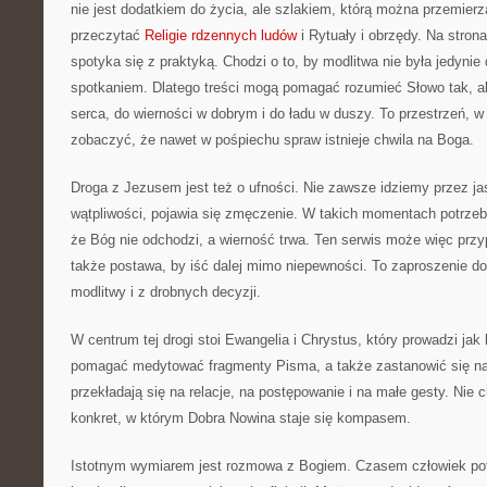
nie jest dodatkiem do życia, ale szlakiem, którą można przemierz
przeczytać
Religie rdzennych ludów
i Rytuały i obrzędy. Na stro
spotyka się z praktyką. Chodzi o to, by modlitwa nie była jedynie
spotkaniem. Dlatego treści mogą pomagać rozumieć Słowo tak, a
serca, do wierności w dobrym i do ładu w duszy. To przestrzeń, w
zobaczyć, że nawet w pośpiechu spraw istnieje chwila na Boga.
Droga z Jezusem jest też o ufności. Nie zawsze idziemy przez ja
wątpliwości, pojawia się zmęczenie. W takich momentach potrzeb
że Bóg nie odchodzi, a wierność trwa. Ten serwis może więc przy
także postawa, by iść dalej mimo niepewności. To zaproszenie do 
modlitwy i z drobnych decyzji.
W centrum tej drogi stoi Ewangelia i Chrystus, który prowadzi ja
pomagać medytować fragmenty Pisma, a także zastanowić się na
przekładają się na relacje, na postępowanie i na małe gesty. Nie c
konkret, w którym Dobra Nowina staje się kompasem.
Istotnym wymiarem jest rozmowa z Bogiem. Czasem człowiek pot