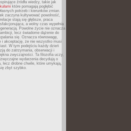
nspirujące źródła wiedzy, takie jak
ykułami
które pomagają pogłębić
łasnych potrzeb i kierunków zmian.
iek zaczyna kultywować powolność,
relacje stają się głębsze, praca
ysfakcjonująca, a wolny czas wypełnia
egeneracją. Powolne życie nie oznacza
 ambicji, lecz świadome dążenie do
ypalania się. Oznacza równowagę,
e i akceptację, że nie wszystko musi
iast. W tym podejściu każdy dzień
azją do zatrzymania, obserwacji i
iękna zwyczajności. Ta filozofia uczy,
adzwyczajne wydarzenia decydują o
a, lecz drobne chwile, które umykają,
się zbyt szybko.