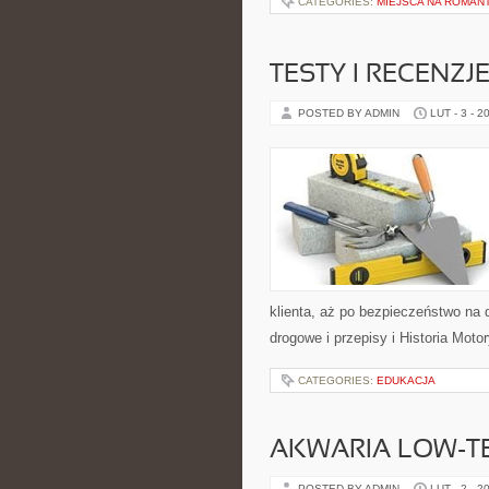
CATEGORIES:
MIEJSCA NA ROMAN
TESTY I RECEN
POSTED BY ADMIN
LUT - 3 - 2
klienta, aż po bezpieczeństwo na
drogowe i przepisy i Historia Motor
CATEGORIES:
EDUKACJA
AKWARIA LOW-TE
POSTED BY ADMIN
LUT - 2 - 2