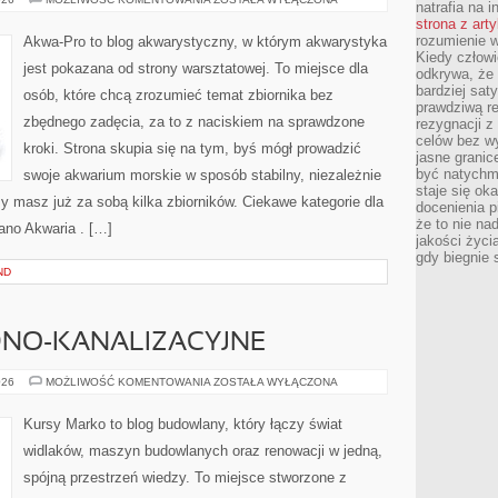
natrafia na i
LOW-
strona z art
TECH
I
rozumienie w
Akwa-Pro to blog akwarystyczny, w którym akwarystyka
HIGH-
Kiedy człow
TECH
jest pokazana od strony warsztatowej. To miejsce dla
odkrywa, że 
bardziej sat
osób, które chcą zrozumieć temat zbiornika bez
prawdziwą r
zbędnego zadęcia, za to z naciskiem na sprawdzone
rezygnacji z
celów bez w
kroki. Strona skupia się na tym, byś mógł prowadzić
jasne granic
być natychm
swoje akwarium morskie w sposób stabilny, niezależnie
staje się ok
zy masz już za sobą kilka zbiorników. Ciekawe kategorie dla
docenienia p
że to nie n
ano Akwaria . […]
jakości życi
gdy biegnie 
ND
DNO-KANALIZACYJNE
INSTALACJE
026
MOŻLIWOŚĆ KOMENTOWANIA
ZOSTAŁA WYŁĄCZONA
WODNO-
KANALIZACYJNE
Kursy Marko to blog budowlany, który łączy świat
widlaków, maszyn budowlanych oraz renowacji w jedną,
spójną przestrzeń wiedzy. To miejsce stworzone z