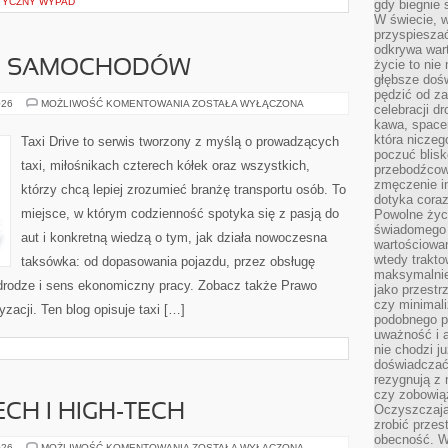
TYCZNY WYPAD
gdy biegnie 
W świecie, 
przyspiesza
odkrywa war
życie to nie 
ZJE SAMOCHODÓW
głębsze doś
pędzić od za
TESTY
026
MOŻLIWOŚĆ KOMENTOWANIA
ZOSTAŁA WYŁĄCZONA
celebracji d
I
kawa, space
RECENZJE
SAMOCHODÓW
która niczeg
Taxi Drive to serwis tworzony z myślą o prowadzących
poczuć blis
taxi, miłośnikach czterech kółek oraz wszystkich,
przebodźcowa
zmęczenie in
którzy chcą lepiej zrozumieć branżę transportu osób. To
dotyka cora
miejsce, w którym codzienność spotyka się z pasją do
Powolne życi
świadomego 
aut i konkretną wiedzą o tym, jak działa nowoczesna
wartościowan
wtedy trakto
taksówka: od dopasowania pojazdu, przez obsługę
maksymalnie
 drodze i sens ekonomiczny pracy. Zobacz także Prawo
jako przestr
czy minimali
yzacji. Ten blog opisuje taxi […]
podobnego po
uważność i 
nie chodzi ju
doświadczać 
rezygnują z
czy zobowiąz
CH I HIGH-TECH
Oczyszczają
zrobić przes
obecność. W
AKWARIA
026
MOŻLIWOŚĆ KOMENTOWANIA
ZOSTAŁA WYŁĄCZONA