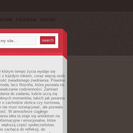
SCRIBE
FACEBOOK
TWITTER
w którym tempo życia wydaje się
ć z każdym rokiem, coraz więcej osób
tość świadomego zwolnienia. Powolne
moda, lecz filozofia, która pozwala na
wiadczanie codzienności. Zamiast
dania do zadania, ludzie uczą się
robnych momentów, takich jak poranna
r o zachodzie słońca czy rozmowa,
o nie musi rozwiązywać, ale pozwala
kość. W atmosferze ciągłego
nia idea ta staje się antidotum na
formacyjne i emocjonalne, które
z większą część społeczeństwa.
e zachęca do refleksji, do