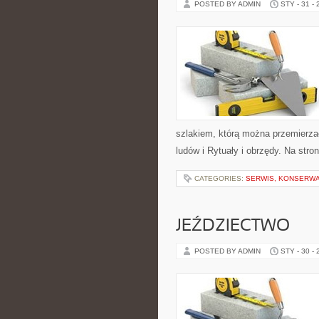
POSTED BY ADMIN
STY - 31 -
szlakiem, którą można przemierzać
ludów i Rytuały i obrzędy. Na stro
CATEGORIES:
SERWIS, KONSERWA
JEŹDZIECTWO
POSTED BY ADMIN
STY - 30 -