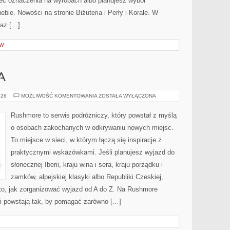
mieć oznaczenia na wyrobach albo planujesz wybór
iebie. Nowości na stronie Biżuteria i Perły i Korale. W
raz […]
ÓW
A
WIELKA
026
MOŻLIWOŚĆ KOMENTOWANIA
ZOSTAŁA WYŁĄCZONA
BRYTANIA
Rushmore to serwis podróżniczy, który powstał z myślą
o osobach zakochanych w odkrywaniu nowych miejsc.
To miejsce w sieci, w którym łączą się inspiracje z
praktycznymi wskazówkami. Jeśli planujesz wyjazd do
słonecznej Iberii, kraju wina i sera, kraju porządku i
zamków, alpejskiej klasyki albo Republiki Czeskiej,
 to, jak zorganizować wyjazd od A do Z. Na Rushmore
ci powstają tak, by pomagać zarówno […]