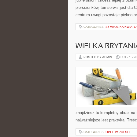
jubilerskich, chcesz lepiej zrozu
pierścionków, ten serwis jest dla C
centrum uwagi pozostaje piękno o
CATEGORIES:
SYMBOLIKA KWIAT
WIELKA BRYTANI
POSTED BY ADMIN
LUT - 1 - 2
znajdziesz tu kompletny obraz na
najważniejsze jest praktyka. Treś
CATEGORIES:
OPEL W POLSCE