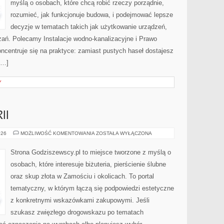
myślą o osobach, które chcą robić rzeczy porządnie,
rozumieć, jak funkcjonuje budowa, i podejmować lepsze
decyzje w tematach takich jak użytkowanie urządzeń,
zań. Polecamy Instalacje wodno-kanalizacyjne i Prawo
oncentruje się na praktyce: zamiast pustych haseł dostajesz
[…]
Y
II
RODZAJE
026
MOŻLIWOŚĆ KOMENTOWANIA
ZOSTAŁA WYŁĄCZONA
BIŻUTERII
Strona Godziszewscy.pl to miejsce tworzone z myślą o
osobach, które interesuje biżuteria, pierścienie ślubne
oraz skup złota w Zamościu i okolicach. To portal
tematyczny, w którym łączą się podpowiedzi estetyczne
z konkretnymi wskazówkami zakupowymi. Jeśli
szukasz zwięzłego drogowskazu po tematach