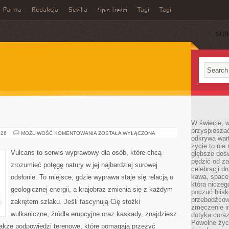
Parma
Redakcja
Sevilla
Tagi
Tagi
Spis Treści
SUB
W świecie, 
przyspiesza
RZEKI
026
MOŻLIWOŚĆ KOMENTOWANIA
ZOSTAŁA WYŁĄCZONA
odkrywa war
życie to nie 
Vulcans to serwis wyprawowy dla osób, które chcą
głębsze doś
pędzić od za
zrozumieć potęgę natury w jej najbardziej surowej
celebracji d
kawa, space
odsłonie. To miejsce, gdzie wyprawa staje się relacją o
która niczeg
geologicznej energii, a krajobraz zmienia się z każdym
poczuć blis
przebodźcowa
zakrętem szlaku. Jeśli fascynują Cię stożki
zmęczenie in
wulkaniczne, źródła erupcyjne oraz kaskady, znajdziesz
dotyka cora
Powolne życi
także podpowiedzi terenowe, które pomagają przeżyć