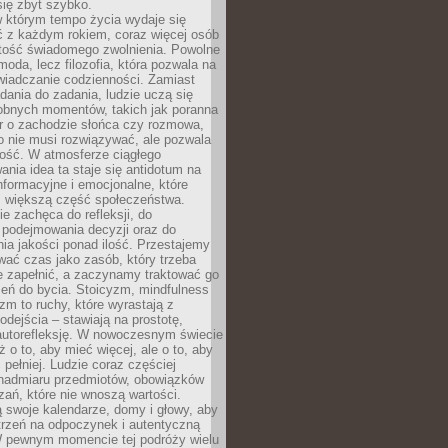
się zbyt szybko.
w którym tempo życia wydaje się
ć z każdym rokiem, coraz więcej osób
tość świadomego zwolnienia. Powolne
moda, lecz filozofia, która pozwala na
wiadczanie codzienności. Zamiast
dania do zadania, ludzie uczą się
robnych momentów, takich jak poranna
r o zachodzie słońca czy rozmowa,
o nie musi rozwiązywać, ale pozwala
kość. W atmosferze ciągłego
nia idea ta staje się antidotum na
formacyjne i emocjonalne, które
z większą część społeczeństwa.
e zachęca do refleksji, do
podejmowania decyzji oraz do
ia jakości ponad ilość. Przestajemy
wać czas jako zasób, który trzeba
 zapełnić, a zaczynamy traktować go
zeń do bycia. Stoicyzm, mindfulness
zm to ruchy, które wyrastają z
dejścia – stawiają na prostotę,
autorefleksję. W nowoczesnym świecie
ż o to, aby mieć więcej, ale o to, aby
pełniej. Ludzie coraz częściej
 nadmiaru przedmiotów, obowiązków
ań, które nie wnoszą wartości.
 swoje kalendarze, domy i głowy, aby
trzeń na odpoczynek i autentyczną
 pewnym momencie tej podróży wielu