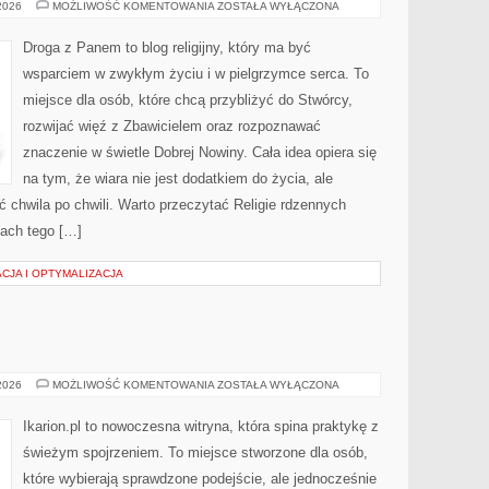
RELIGIA
 2026
MOŻLIWOŚĆ KOMENTOWANIA
ZOSTAŁA WYŁĄCZONA
Droga z Panem to blog religijny, który ma być
wsparciem w zwykłym życiu i w pielgrzymce serca. To
miejsce dla osób, które chcą przybliżyć do Stwórcy,
rozwijać więź z Zbawicielem oraz rozpoznawać
znaczenie w świetle Dobrej Nowiny. Cała idea opiera się
na tym, że wiara nie jest dodatkiem do życia, ale
 chwila po chwili. Warto przeczytać Religie rdzennych
nach tego […]
CJA I OPTYMALIZACJA
JEŹDZIECTWO
 2026
MOŻLIWOŚĆ KOMENTOWANIA
ZOSTAŁA WYŁĄCZONA
Ikarion.pl to nowoczesna witryna, która spina praktykę z
świeżym spojrzeniem. To miejsce stworzone dla osób,
które wybierają sprawdzone podejście, ale jednocześnie