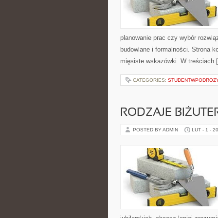
planowanie prac czy wybór rozwią
budowlane i formalności. Strona k
mięsiste wskazówki. W treściach 
CATEGORIES:
STUDENTWPODROZ
RODZAJE BIŻUTER
POSTED BY ADMIN
LUT - 1 - 2