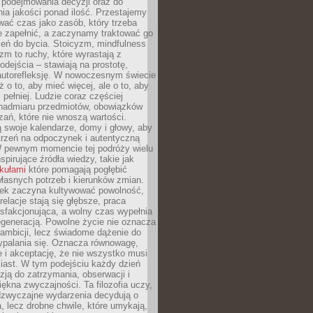
podejmowania decyzji oraz do
ia jakości ponad ilość. Przestajemy
wać czas jako zasób, który trzeba
 zapełnić, a zaczynamy traktować go
zeń do bycia. Stoicyzm, mindfulness
zm to ruchy, które wyrastają z
dejścia – stawiają na prostotę,
autorefleksję. W nowoczesnym świecie
ż o to, aby mieć więcej, ale o to, aby
pełniej. Ludzie coraz częściej
 nadmiaru przedmiotów, obowiązków
ań, które nie wnoszą wartości.
 swoje kalendarze, domy i głowy, aby
trzeń na odpoczynek i autentyczną
 pewnym momencie tej podróży wielu
nspirujące źródła wiedzy, takie jak
ykułami
które pomagają pogłębić
łasnych potrzeb i kierunków zmian.
iek zaczyna kultywować powolność,
relacje stają się głębsze, praca
ysfakcjonująca, a wolny czas wypełnia
egeneracją. Powolne życie nie oznacza
 ambicji, lecz świadome dążenie do
ypalania się. Oznacza równowagę,
e i akceptację, że nie wszystko musi
iast. W tym podejściu każdy dzień
azją do zatrzymania, obserwacji i
iękna zwyczajności. Ta filozofia uczy,
adzwyczajne wydarzenia decydują o
a, lecz drobne chwile, które umykają,