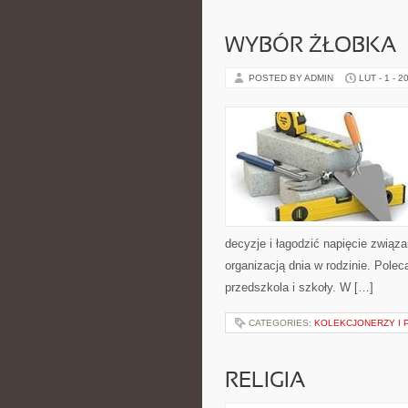
WYBÓR ŻŁOBKA
POSTED BY ADMIN
LUT - 1 - 2
decyzje i łagodzić napięcie związ
organizacją dnia w rodzinie. Polec
przedszkola i szkoły. W […]
CATEGORIES:
KOLEKCJONERZY I 
RELIGIA