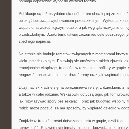
pomaga dopasować wybór do wartości rodziny.
Publikacje są też przydatne dla osób, które chcą lepiej zrozumi
opieką żłobkową a wychowaniem przedszkolnym. Wytłumaczone j
wsparcie na wcześniejszym etapie, a jak wygląda rozwijanie umie
przedszkolnym. Dzięki temu łatwiej zrozumieć cele poszczególny
zbędnego napięcia.
Na stronie nie brakuje tematów związanych z momentami kryzysu, 
wieku przedszkolnym. Pojawiają się omówienia takich zjawisk jak 
emocjonalne eksplozje, trudności w rozstaniu, konflikty w grupie.
reagować konsekwentnie, jak dawać ramy oraz jak wspierać regul
Duży nacisk kładzie się na porozumiewanie się: z dzieckiem, z n
a także w całej rodzinie. Wskazówki dotyczą tego, jak formułowa
jak rozwiązywać spory bez eskalacji, oraz jak budować wspólny f
rodzic może poczuć, że ma sposoby, by wspierać dziecko w codz
Znajdziesz tu także treści dotyczące startu w grupie, czyli tego,
sprawczość. Pojawiają się tematy takie jak: korzystanie z toalety, 