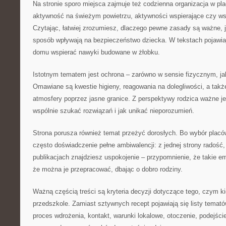
Na stronie sporo miejsca zajmuje też codzienna organizacja w pl
aktywność na świeżym powietrzu, aktywności wspierające czy ws
Czytając, łatwiej zrozumiesz, dlaczego pewne zasady są ważne, jak
sposób wpływają na bezpieczeństwo dziecka. W tekstach pojawiaj
domu wspierać nawyki budowane w żłobku.
Istotnym tematem jest ochrona – zarówno w sensie fizycznym, ja
Omawiane są kwestie higieny, reagowania na dolegliwości, a tak
atmosfery poprzez jasne granice. Z perspektywy rodzica ważne jes
wspólnie szukać rozwiązań i jak unikać nieporozumień.
Strona porusza również temat przeżyć dorosłych. Bo wybór placówk
często doświadczenie pełne ambiwalencji: z jednej strony radość,
publikacjach znajdziesz uspokojenie – przypomnienie, że takie 
że można je przepracować, dbając o dobro rodziny.
Ważną częścią treści są kryteria decyzji dotyczące tego, czym ki
przedszkole. Zamiast sztywnych recept pojawiają się listy temató
proces wdrożenia, kontakt, warunki lokalowe, otoczenie, podejście