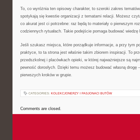
To, co wyróżnia ten opisowy charakter, to szeroki zakres temató
spotykają się kwestie organizacji z tematami relacji. Możesz czyt
co akurat jest ci potrzebne: raz będą to materiały o pierwszym ro
codziennych rytuałach. Takie podejście pomaga budować wiedzę 
Jeśli szukasz miejsca, które porządkuje informacje, a przy tym 
praktyce, to ta strona jest właśnie takim zbiorem inspiracji. To pr
przedszkolnej i placówkach opieki, w której najważniejsze są najm
pewność dorosłych. Dzięki temu możesz budować własną drogę –
pierwszych kroków w grupie.
CATEGORIES:
KOLEKCJONERZY I PASJONACI BUTÓW
Comments are closed.