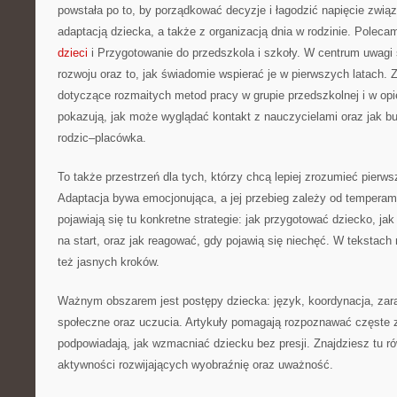
powstała po to, by porządkować decyzje i łagodzić napięcie zwi
adaptacją dziecka, a także z organizacją dnia w rodzinie. Polec
dzieci
i Przygotowanie do przedszkola i szkoły. W centrum uwagi 
rozwoju oraz to, jak świadomie wspierać je w pierwszych latach. Z
dotyczące rozmaitych metod pracy w grupie przedszkolnej i w opi
pokazują, jak może wyglądać kontakt z nauczycielami oraz jak bu
rodzic–placówka.
To także przestrzeń dla tych, którzy chcą lepiej zrozumieć pierws
Adaptacja bywa emocjonująca, a jej przebieg zależy od temperam
pojawiają się tu konkretne strategie: jak przygotować dziecko, j
na start, oraz jak reagować, gdy pojawią się niechęć. W tekstach 
też jasnych kroków.
Ważnym obszarem jest postępy dziecka: język, koordynacja, za
społeczne oraz uczucia. Artykuły pomagają rozpoznawać częste z
podpowiadają, jak wzmacniać dziecku bez presji. Znajdziesz tu r
aktywności rozwijających wyobraźnię oraz uważność.