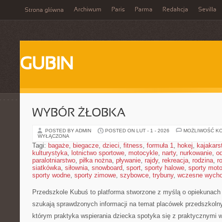
Archiwum
Paris
Parma
Redakcja
Sevilla
Strona główna
GUBIN
WYBÓR ŻŁOBKA
POSTED BY ADMIN
POSTED ON LUT - 1 - 2026
MOŻLIWOŚĆ K
WYŁĄCZONA
Tagi:
bagaże
,
biegacze
,
dzieci
,
fitness
,
formuła 1
,
hokej
,
kajakars
kulturystyka
,
lotnictwo sportowe
,
motocykle
,
narty
,
nurkowanie
,
o
paralotniarstwo
,
piłka nożna
,
pływanie
,
rajdy
,
rekreacja
,
rodzina
,
r
siatkówka
,
siłownia
,
snowboard
,
sport
,
sporty halowe
,
sporty mot
sporty wodne
,
sporty zimowe
,
szybowce
,
trybuny
,
wczesne wych
Przedszkole Kubuś
to platforma stworzone z myślą o opiekunach 
szukają sprawdzonych informacji na temat placówek przedszkolny
którym praktyka wspierania dziecka spotyka się z praktycznymi