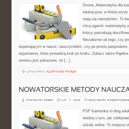
Strona „Matematyka dla każ
edukacyjna, w której wzory 
stają się narzędziem. To ba
chcą ogarnić matematykę od
którzy potrzebują doszlifo
Niezależnie od tego, czy je
wspierającym w nauce, nauczycielem, czy po prostu pasjonatem, 
wyjaśnienia, które prowadzą krok po kroku. Zobacz także Algebr
serwisu jest pokazanie, że […]
CATEGORIES:
AZJATYCKIE POTĘGI
NOWATORSKIE METODY NAUCZA
POSTED BY ADMIN
LUT - 7 - 2026
MOŻLIWOŚĆ KOMENTOWAN
PSP Kamionka to blog eduk
wiedzę o tym, jak zdobywa
szkoły online. To miejsce 