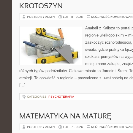
KROTOSZYN
POSTED BY ADMIN
LUT - 8 - 2026
MOŻLIWOŚĆ KOMENTOWAN
Anabell z Kalisza to portal
regionie wielkopolskim – mie
zaskoczyć różnorodnością. 
świata, gdzie praktyka łączy
szukasz pomysłów na wyjaz
mniej znane zakątki, znajdz
różnych typów podróżników. Ciekawe miasta to Jarocin i Śrem. To 
atrakcji. To opowieść o regionie – prowadzona z uważnością na de
[…]
CATEGORIES:
PSYCHOTERAPIA
MATEMATYKA NA MATURĘ
POSTED BY ADMIN
LUT - 7 - 2026
MOŻLIWOŚĆ KOMENTOWAN