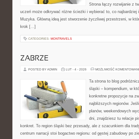
Strona łączy rozwijanie z t
uczeń może odkrywać różne ścieżki i wybierać to, co najbardziej i
Muzyka. Główną ideą jest stworzenie życzliwej przestrzeni, w któ
krok […]
CATEGORIES:
MONTRAVELS
ZABRZE
POSTED BY ADMIN
LUT - 4 - 2026
MOŻLIWOŚĆ KOMENTOWAN
Ta strona to blog podróżnic
śląski – kompendium, w kt
konkretne propozycje na zw
najbliższych regionów. Jeśl
planów, weekendowych wyci
dni, znajdziesz tu relacje p
konkret. To region śląski bez przesady, ale z szacunkiem dla trady
centrum narracji stoi bogactwo regionu: od gęstej zabudowy po zie