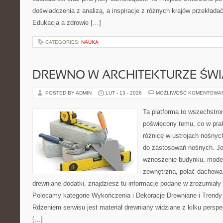
doświadczenia z analizą, a inspiracje z różnych krajów przekłada
Edukacja a zdrowie […]
CATEGORIES:
NAUKA
DREWNO W ARCHITEKTURZE ŚWI
POSTED BY ADMIN
LUT - 13 - 2026
MOŻLIWOŚĆ KOMENTOWA
Ta platforma to wszechstro
poświęcony temu, co w prak
różnicę w ustrojach nośnyc
do zastosowań nośnych. Jeż
wznoszenie budynku, moder
zewnętrzna, połać dachowa
drewniane dodatki, znajdziesz tu informacje podane w zrozumiały
Polecamy kategorie Wykończenia i Dekoracje Drewniane i Trendy 
Rdzeniem serwisu jest materiał drewniany widziane z kilku perspek
[…]