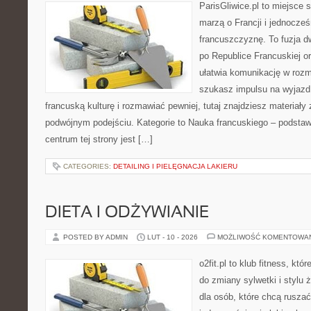
ParisGliwice.pl to miejsce 
marzą o Francji i jednocześ
francuszczyznę. To fuzja 
po Republice Francuskiej or
ułatwia komunikację w roz
szukasz impulsu na wyjazd
francuską kulturę i rozmawiać pewniej, tutaj znajdziesz materiał
podwójnym podejściu. Kategorie to Nauka francuskiego – podstawy
centrum tej strony jest […]
CATEGORIES:
DETAILING I PIELĘGNACJA LAKIERU
DIETA I ODŻYWIANIE
POSTED BY ADMIN
LUT - 10 - 2026
MOŻLIWOŚĆ KOMENTOWA
o2fit.pl to klub fitness, któ
do zmiany sylwetki i stylu 
dla osób, które chcą ruszać