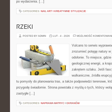
po wydarzenia. […]
CATEGORIES:
NAIL ART I KREATYWNE STYLIZACJE
RZEKI
POSTED BY ADMIN
LUT - 4 - 2026
MOŻLIWOŚĆ KOMENTOWAN
Vulcans to serwis wyprawow
zrozumieć potęgę natury w j
odsłonie. To miejsce, gdzie
geologicznej energii, a kra
zakrętem szlaku. Jeśli fasc
wulkaniczne, źródła erupcy
tu pomysły do planowania tras, a także podpowiedzi terenowe, k
przygodę świadomie. Strona powstała z myślą o tych, którzy wol
zastygłe […]
CATEGORIES:
NAPRAWA MATRYC I EKRANÓW