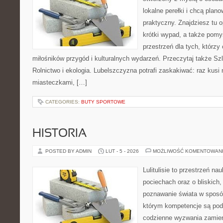
lokalne perełki i chcą pla
praktyczny. Znajdziesz tu o
krótki wypad, a także pomy
przestrzeń dla tych, którzy 
miłośników przygód i kulturalnych wydarzeń. Przeczytaj także Szl
Rolnictwo i ekologia. Lubelszczyzna potrafi zaskakiwać: raz kus
miasteczkami, […]
CATEGORIES:
BUTY SPORTOWE
HISTORIA
POSTED BY ADMIN
LUT - 5 - 2026
MOŻLIWOŚĆ KOMENTOWAN
Lulitulisie to przestrzeń n
pociechach oraz o bliskich
poznawanie świata w sposó
którym kompetencje są pod
codzienne wyzwania zamieni