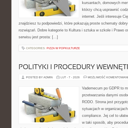
kursantach, domowych ment
którzy chcą usprawnić codz
internet. Jeśli interesuje C
znajdziesz tu podpowiedzi, które pokazują proste schematy dob
rozwiązań. Dobre kategorie to Kultura i sztuka w szkole i Prawo 
serwisu jest prosta: […]
CATEGORIES:
PIZZA W POPKULTURZE
POLITYKI I PROCEDURY WEWNĘ
POSTED BY ADMIN
LUT - 7 - 2026
MOŻLIWOŚĆ KOMENTOWAN
Vademecum po GDPR to miej
przetwarzania danymi osob
RODO. Strona jest przygot
sytuacjach w organizacjach
compliance. Jej cel to ułat
w taki sposób, aby procedur