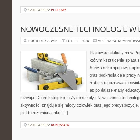
CATEGORIES:
PERFUMY
NOWOCZESNE TECHNOLOGIE W 
POSTED BY ADMIN
LUT - 12 - 2026
MOŻLIWOŚĆ KOMENTOWA
Placówka edukacyjna w Pop
którym kształcenie splata s
Serwis szkolapopow.pl opis
oraz podkreśla cele pracy n
historia o poznawaniu świat
aż po dalsze etapy edukacy
rozwoju. Dobre kategorie to Życie szkoły i Nowoczesne technolog
aktywności znajduje się młody człowiek oraz jego predyspozycj
jest tu rozumiana jako […]
CATEGORIES:
DSKRAKOW