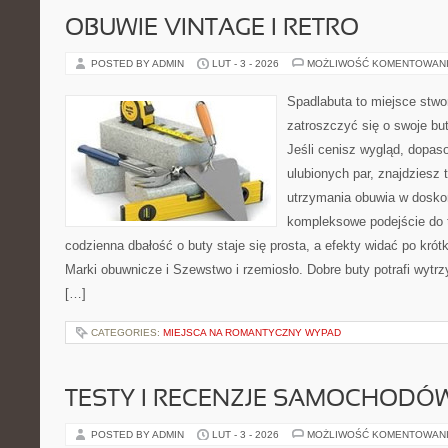
OBUWIE VINTAGE I RETRO
POSTED BY ADMIN
LUT - 3 - 2026
MOŻLIWOŚĆ KOMENTOWAN
Spadlabuta to miejsce stwo
zatroszczyć się o swoje bu
Jeśli cenisz wygląd, dopas
ulubionych par, znajdziesz
utrzymania obuwia w dosko
kompleksowe podejście do 
codzienna dbałość o buty staje się prosta, a efekty widać po krótk
Marki obuwnicze i Szewstwo i rzemiosło. Dobre buty potrafi wytr
[…]
CATEGORIES:
MIEJSCA NA ROMANTYCZNY WYPAD
TESTY I RECENZJE SAMOCHODÓ
POSTED BY ADMIN
LUT - 3 - 2026
MOŻLIWOŚĆ KOMENTOWAN