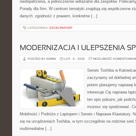
niedopatrzenia, a jednocześnie wdrażalne dla zespołów. Polecamy
Porady dla firm. W centrum tematyki znajdują się współczesne st
danych: zgodność z prawem, konkretne […]
CATEGORIES:
EXCELRAPORT
MODERNIZACJA I ULEPSZENIA S
POSTED BY ADMIN
LUT - 6 - 2026
MOŻLIWOŚĆ KOMENTOWAN
Serwis Toshiba w Katowicac
zaczynamy od dokładnej ana
potem planujemy naprawę kr
interesuje Cię naprawa lap
ten opis pokaże, jak podch
możesz się spodziewać. Ci
Mobilność i Podróże z Laptopem i Serwis i Naprawa Klawiatury. N
się na urządzeniach Toshiba, w tym szczególnie na rodzinie serii 
multimedialne […]