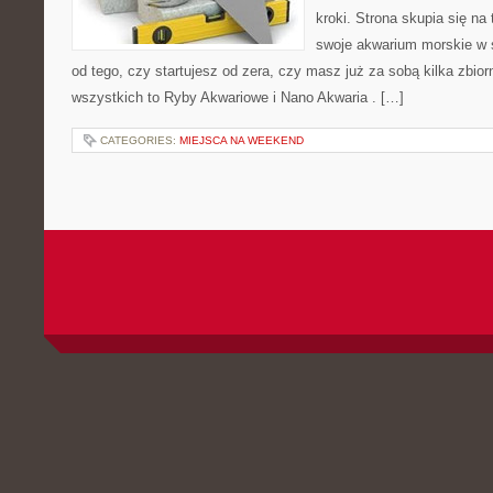
kroki. Strona skupia się na
swoje akwarium morskie w s
od tego, czy startujesz od zera, czy masz już za sobą kilka zbior
wszystkich to Ryby Akwariowe i Nano Akwaria . […]
CATEGORIES:
MIEJSCA NA WEEKEND