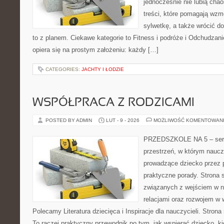
jednocześnie nie lubią chao
treści, które pomagają wzm
sylwetkę, a także wrócić d
to z planem. Ciekawe kategorie to Fitness i podróże i Odchudzanie 
opiera się na prostym założeniu: każdy […]
CATEGORIES:
JACHTY I ŁODZIE
WSPÓŁPRACA Z RODZICAMI
POSTED BY ADMIN
LUT - 9 - 2026
MOŻLIWOŚĆ KOMENTOWAN
PRZEDSZKOLE NA 5 – serwi
przestrzeń, w którym naucz
prowadzące dziecko przez 
praktyczne porady. Strona 
związanych z wejściem w n
relacjami oraz rozwojem w
Polecamy Literatura dziecięca i Inspiracje dla nauczycieli. Strona
To raczej praktyczny przewodnik po tym, jak wspierać dziecko, ki