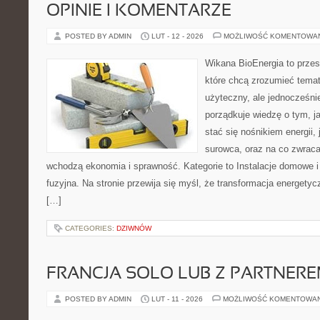
OPINIE I KOMENTARZE
POSTED BY ADMIN
LUT - 12 - 2026
MOŻLIWOŚĆ KOMENTOWA
Wikana BioEnergia to przes
które chcą zrozumieć temat
użyteczny, ale jednocześni
porządkuje wiedzę o tym, j
stać się nośnikiem energii,
surowca, oraz na co zwrac
wchodzą ekonomia i sprawność. Kategorie to Instalacje domowe i
fuzyjna. Na stronie przewija się myśl, że transformacja energetyc
[…]
CATEGORIES:
DZIWNÓW
FRANCJA SOLO LUB Z PARTNER
POSTED BY ADMIN
LUT - 11 - 2026
MOŻLIWOŚĆ KOMENTOWA