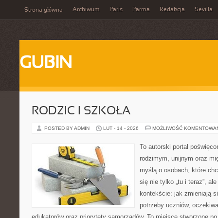
Archiwum
Paris
Parma
Redakcja
Sevilla
Strona główna
GUBIN
RODZIC I SZKOŁA
POSTED BY ADMIN
LUT - 14 - 2026
MOŻLIWOŚĆ KOMENTOWA
To autorski portal poświęco
rodzimym, unijnym oraz m
myślą o osobach, które chc
się nie tylko „tu i teraz”, 
kontekście: jak zmieniają s
potrzeby uczniów, oczekiwa
edukatorów oraz priorytety samorządów. To miejsce stworzone po 