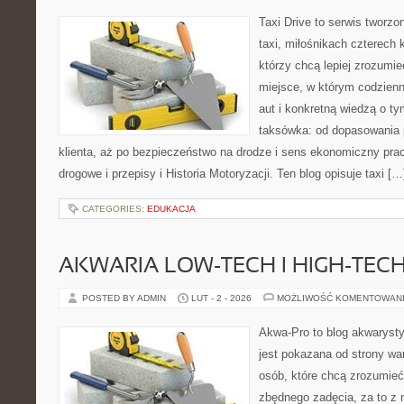
Taxi Drive to serwis tworz
taxi, miłośnikach czterech 
którzy chcą lepiej zrozumie
miejsce, w którym codzienn
aut i konkretną wiedzą o t
taksówka: od dopasowania 
klienta, aż po bezpieczeństwo na drodze i sens ekonomiczny pra
drogowe i przepisy i Historia Motoryzacji. Ten blog opisuje taxi […
CATEGORIES:
EDUKACJA
AKWARIA LOW-TECH I HIGH-TEC
POSTED BY ADMIN
LUT - 2 - 2026
MOŻLIWOŚĆ KOMENTOWAN
Akwa-Pro to blog akwaryst
jest pokazana od strony war
osób, które chcą zrozumieć
zbędnego zadęcia, za to z