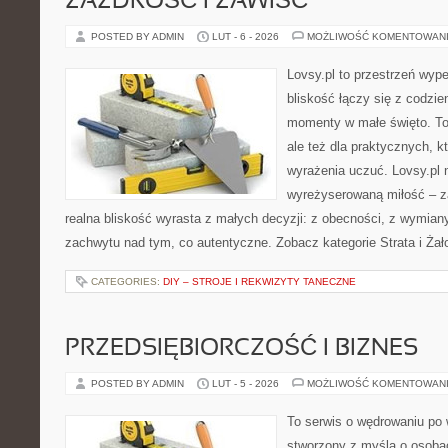
ZAZDROŚĆ I ZAWIŚĆ
POSTED BY ADMIN
LUT - 6 - 2026
MOŻLIWOŚĆ KOMENTOWAN
Lovsy.pl to przestrzeń wyp
bliskość łączy się z codzie
momenty w małe święto. To
ale też dla praktycznych, kt
wyrażenia uczuć. Lovsy.pl 
wyreżyserowaną miłość – z
realna bliskość wyrasta z małych decyzji: z obecności, z wymiany 
zachwytu nad tym, co autentyczne. Zobacz kategorie Strata i Żał
CATEGORIES:
DIY – STROJE I REKWIZYTY TANECZNE
PRZEDSIĘBIORCZOŚĆ I BIZNES
POSTED BY ADMIN
LUT - 5 - 2026
MOŻLIWOŚĆ KOMENTOWAN
To serwis o wędrowaniu po 
stworzony z myślą o osobac