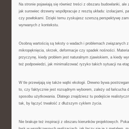
Na stronie pojawiają się również treści z obszaru budowlanki, ale
jak surowiec drzewny współpracuje z resztą układu: izolacjami, pa
czy powłokami. Dzięki temu zyskujesz szerszą perspektywę zam
wyrwanych z kontekstu.
Osobną wartością są teksty o wadach i problemach związanych z
mikropęknięcia, skrzek, deformacje czy spadek nośności. Materia
przyczynę, kiedy problem jest naturalnym zjawiskiem, a kiedy w
też podpowiedzi, jak minimalizować ryzyko takich sytuacji na etap
W tle przewijają się także wątki ekologii. Drewno bywa postrzegane
to, czy faktycznie jest rozsądnym wyborem, zależy od łańcucha d
sposobu użytkowania. Dlatego znajdziesz tu podejście realistycz
tak, by łączyć trwałość z dłuższym cyklem życia.
Nie brakuje też inspiracji z obszaru kierunków projektowych. Pok
łask w współczesnych realizacjach, jak łączy się je z metalem, m