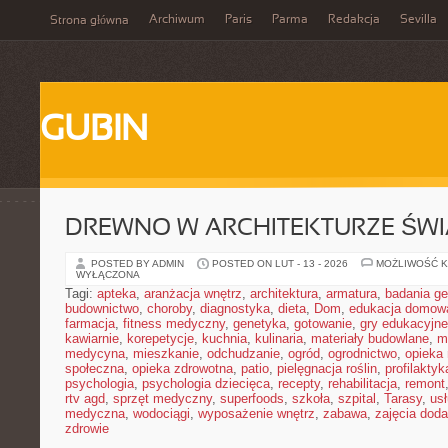
Archiwum
Paris
Parma
Redakcja
Sevilla
Strona główna
GUBIN
DREWNO W ARCHITEKTURZE ŚWI
POSTED BY ADMIN
POSTED ON LUT - 13 - 2026
MOŻLIWOŚĆ 
WYŁĄCZONA
Tagi:
apteka
,
aranżacja wnętrz
,
architektura
,
armatura
,
badania g
budownictwo
,
choroby
,
diagnostyka
,
dieta
,
Dom
,
edukacja domow
farmacja
,
fitness medyczny
,
genetyka
,
gotowanie
,
gry edukacyjne
kawiarnie
,
korepetycje
,
kuchnia
,
kulinaria
,
materiały budowlane
,
m
medycyna
,
mieszkanie
,
odchudzanie
,
ogród
,
ogrodnictwo
,
opieka
społeczna
,
opieka zdrowotna
,
patio
,
pielęgnacja roślin
,
profilaktyk
psychologia
,
psychologia dziecięca
,
recepty
,
rehabilitacja
,
remont
rtv agd
,
sprzęt medyczny
,
superfoods
,
szkoła
,
szpital
,
Tarasy
,
usł
medyczna
,
wodociągi
,
wyposażenie wnętrz
,
zabawa
,
zajęcia dod
zdrowie