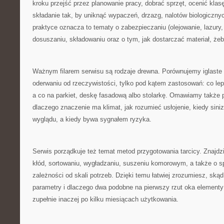
kroku przejść przez planowanie pracy, dobrać sprzęt, ocenić klas
składanie tak, by uniknąć wypaczeń, drzazg, nalotów biologiczny
praktyce oznacza to tematy o zabezpieczaniu (olejowanie, lazury,
dosuszaniu, składowaniu oraz o tym, jak dostarczać materiał, żeb
Ważnym filarem serwisu są rodzaje drewna. Porównujemy iglaste 
oderwaniu od rzeczywistości, tylko pod kątem zastosowań: co lepi
a co na parkiet, deskę fasadową albo stolarkę. Omawiamy także p
dlaczego znaczenie ma klimat, jak rozumieć usłojenie, kiedy siniz
wyglądu, a kiedy bywa sygnałem ryzyka.
Serwis porządkuje też temat metod przygotowania tarcicy. Znajdzi
kłód, sortowaniu, wygładzaniu, suszeniu komorowym, a także o s
zależności od skali potrzeb. Dzięki temu łatwiej zrozumiesz, ską
parametry i dlaczego dwa podobne na pierwszy rzut oka elemen
zupełnie inaczej po kilku miesiącach użytkowania.