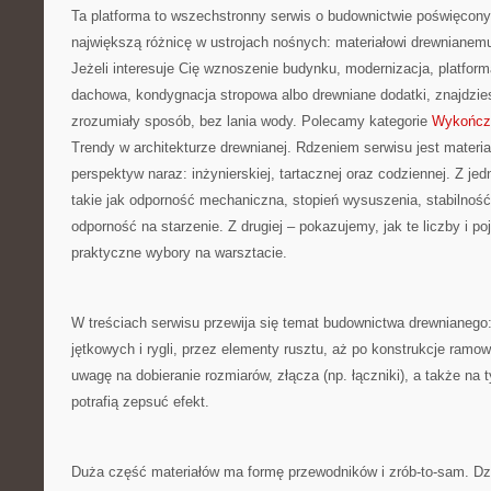
Ta platforma to wszechstronny serwis o budownictwie poświęcony
największą różnicę w ustrojach nośnych: materiałowi drewniane
Jeżeli interesuje Cię wznoszenie budynku, modernizacja, platfor
dachowa, kondygnacja stropowa albo drewniane dodatki, znajdzie
zrozumiały sposób, bez lania wody. Polecamy kategorie
Wykończe
Trendy w architekturze drewnianej. Rdzeniem serwisu jest materia
perspektyw naraz: inżynierskiej, tartacznej oraz codziennej. Z j
takie jak odporność mechaniczna, stopień wysuszenia, stabilnoś
odporność na starzenie. Z drugiej – pokazujemy, jak te liczby i po
praktyczne wybory na warsztacie.
W treściach serwisu przewija się temat budownictwa drewnianego:
jętkowych i rygli, przez elementy rusztu, aż po konstrukcje ramo
uwagę na dobieranie rozmiarów, złącza (np. łączniki), a także na 
potrafią zepsuć efekt.
Duża część materiałów ma formę przewodników i zrób-to-sam. Dz