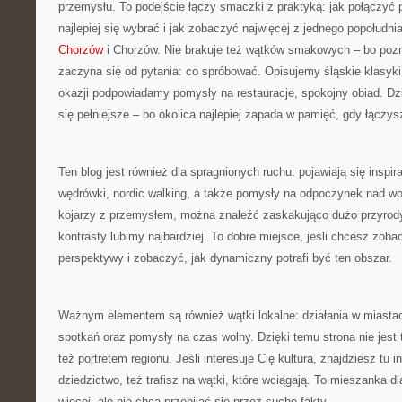
przemysłu. To podejście łączy smaczki z praktyką: jak połączyć 
najlepiej się wybrać i jak zobaczyć najwięcej z jednego popołudni
Chorzów
i Chorzów. Nie brakuje też wątków smakowych – bo poz
zaczyna się od pytania: co spróbować. Opisujemy śląskie klasyki 
okazji podpowiadamy pomysły na restauracje, spokojny obiad. Dz
się pełniejsze – bo okolica najlepiej zapada w pamięć, gdy łączys
Ten blog jest również dla spragnionych ruchu: pojawiają się inspir
wędrówki, nordic walking, a także pomysły na odpoczynek nad wod
kojarzy z przemysłem, można znaleźć zaskakująco dużo przyrody 
kontrasty lubimy najbardziej. To dobre miejsce, jeśli chcesz zob
perspektywy i zobaczyć, jak dynamiczny potrafi być ten obszar.
Ważnym elementem są również wątki lokalne: działania w miasta
spotkań oraz pomysły na czas wolny. Dzięki temu strona nie jest 
też portretem regionu. Jeśli interesuje Cię kultura, znajdziesz tu in
dziedzictwo, też trafisz na wątki, które wciągają. To mieszanka dl
więcej, ale nie chcą przebijać się przez suche fakty.