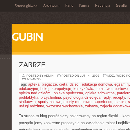
Archiwum
Paris
Parma
Redakcja
Sevilla
Strona główna
GUBIN
ZABRZE
POSTED BY ADMIN
POSTED ON LUT - 4 - 2026
MOŻLIWOŚĆ K
WYŁĄCZONA
Tagi:
apteka
,
biegacze
,
dieta
,
dzieci
,
edukacja domowa
,
egzamin
edukacyjne
,
hokej
,
korepetycje
,
koszykówka
,
lotnictwo sportowe
,
opieka nad dziećmi
,
opieka społeczna
,
opieka zdrowotna
,
paralot
profilaktyka
,
przychodnia
,
psychologia dziecięca
,
rajdy
,
recepty
,
r
siatkówka
,
sporty halowe
,
sporty motorowe
,
superfoods
,
szkoła
,
s
usługi rodzinne
,
wczesne wychowanie
,
zabawa
,
zajęcia dodatkow
Ta strona to blog podróżniczy nakierowany na region śląski – ko
porządkujemy konkretne propozycje na zwiedzanie miast i najbliż
potrzebujesz gotowych planów, weekendowych wycieczek albo plan