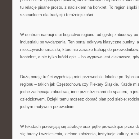
tu relacje pisane prosto, z naciskiem na konkret. To region śląski
szacunkiem dla tradycji i teraźniejszości.
W centrum narracji stoi bogactwo regionu: od gęstej zabudowy po
industrialu po wydarzenia. Ten portal odkrywa klasyczne punkty, a
nieoczywiste smaczki, które nie zawsze trafiają do przewodników.
kontekst, a nie tylko krótki opis – bo wyprawa jest ciekawsza, gd
Dużą porcję treści wypełniają mini-przewodniki lokalne po Rybnik
regionu – takich jak Częstochowa czy Piekary Śląskie. Każde mia
jedne zachęcają zabudową, inne przestrzeniami do spaceru, a je
dziedzictwem. Dzięki temu możesz dobrać plan pod siebie: rodzi
jednym motywem przewodnim.
W tekstach przewijają się atrakcje oraz pętle prowadzące przez dz
się tarasy i wzniesienia, zielone założenia, instytucje kultury, a 