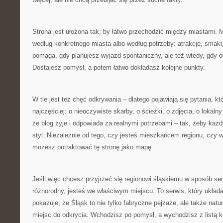
Strona jest ułożona tak, by łatwo przechodzić między miastami. M
według konkretnego miasta albo według potrzeby: atrakcje, smaki, 
pomaga, gdy planujesz wyjazd spontaniczny, ale też wtedy, gdy or
Dostajesz pomysł, a potem łatwo dokładasz kolejne punkty.
W tle jest też chęć odkrywania – dlatego pojawiają się pytania, k
najczęściej: o nieoczywiste skarby, o ścieżki, o zdjęcia, o lokalny
że blog żyje i odpowiada za realnymi potrzebami – tak, żeby każd
styl. Niezależnie od tego, czy jesteś mieszkańcem regionu, czy
możesz potraktować tę stronę jako mapę.
Jeśli więc chcesz przyjrzeć się regionowi śląskiemu w sposób s
różnorodny, jesteś we właściwym miejscu. To serwis, który układ
pokazuje, że Śląsk to nie tylko fabryczne pejzaże, ale także natu
miejsc do odkrycia. Wchodzisz po pomysł, a wychodzisz z listą k