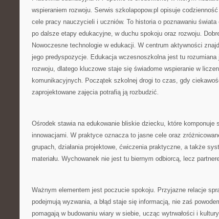
wspieraniem rozwoju. Serwis szkolapopow.pl opisuje codzienność
cele pracy nauczycieli i uczniów. To historia o poznawaniu świata
po dalsze etapy edukacyjne, w duchu spokoju oraz rozwoju. Dobre
Nowoczesne technologie w edukacji. W centrum aktywności znajd
jego predyspozycje. Edukacja wczesnoszkolna jest tu rozumiana
rozwoju, dlatego kluczowe staje się świadome wspieranie w licze
komunikacyjnych. Początek szkolnej drogi to czas, gdy ciekawoś
zaprojektowane zajęcia potrafią ją rozbudzić.
Ośrodek stawia na edukowanie bliskie dziecku, które komponuje
innowacjami. W praktyce oznacza to jasne cele oraz zróżnicowan
grupach, działania projektowe, ćwiczenia praktyczne, a także sy
materiału. Wychowanek nie jest tu biernym odbiorcą, lecz partne
Ważnym elementem jest poczucie spokoju. Przyjazne relacje spra
podejmują wyzwania, a błąd staje się informacją, nie zaś powod
pomagają w budowaniu wiary w siebie, ucząc wytrwałości i kultury