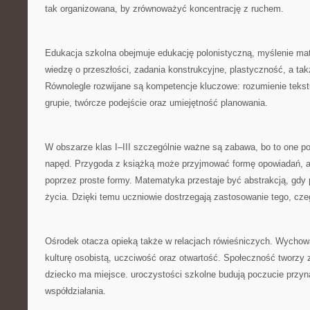
tak organizowana, by zrównoważyć koncentrację z ruchem.
Edukacja szkolna obejmuje edukację polonistyczną, myślenie ma
wiedzę o przeszłości, zadania konstrukcyjne, plastyczność, a takż
Równolegle rozwijane są kompetencje kluczowe: rozumienie tekstu
grupie, twórcze podejście oraz umiejętność planowania.
W obszarze klas I–III szczególnie ważne są zabawa, bo to one 
napęd. Przygoda z książką może przyjmować formę opowiadań, a 
poprzez proste formy. Matematyka przestaje być abstrakcją, gdy 
życia. Dzięki temu uczniowie dostrzegają zastosowanie tego, cze
Ośrodek otacza opieką także w relacjach rówieśniczych. Wychow
kulturę osobistą, uczciwość oraz otwartość. Społeczność tworzy
dziecko ma miejsce. uroczystości szkolne budują poczucie przyn
współdziałania.