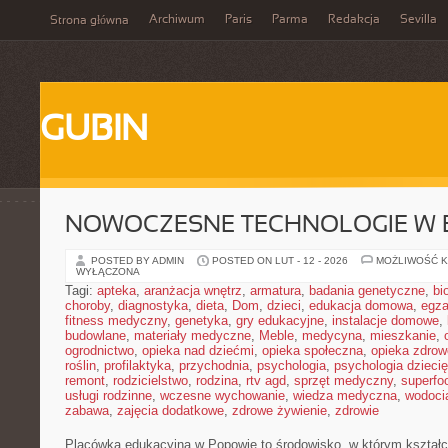
Archiwum
Paris
Parma
Redakcja
Sevilla
Strona główna
GUBIN
NOWOCZESNE TECHNOLOGIE W 
POSTED BY ADMIN
POSTED ON LUT - 12 - 2026
MOŻLIWOŚĆ 
WYŁĄCZONA
Tagi:
apteka
,
aranżacja wnętrz
,
armatura
,
badania genetyczne
,
bi
choroby
,
diagnostyka
,
dieta
,
Dom
,
dzieci
,
edukacja domowa
,
egz
fitness medyczny
,
genetyka
,
gry edukacyjne
,
instalacje domowe
,
budowlane
,
materiały medyczne
,
Meble
,
medycyna
,
mieszkanie
,
ogrodnictwo
,
opieka nad dziećmi
,
opieka społeczna
,
opieka zdrow
roślin
,
profilaktyka
,
przychodnia
,
psychologia
,
psychologia dzieci
remont
,
rodzicielstwo
,
rodzina
,
rtv agd
,
sprzęt medyczny
,
superfo
usługi rodzinne
,
wczesne wychowanie
,
wiedza medyczna
,
wodoci
zabawa
,
zajęcia dodatkowe
,
zdrowe żywienie
,
zdrowie
Placówka edukacyjna w Popowie to środowisko, w którym kształce