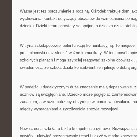
Ważna jest też porozumienie z rodziną. Ośrodek traktuje dom jak
wychowania. kontakt dotyczący obszarów do wzmocnienia pomag
dziecku. Dzięki temu priorytety są spójne, a dziecko czuje stabiln
Witryna szkolapopow.pl pełni funkcję komunikacyjną. To miejsce
profil placówki oraz śledzić ważne komunikaty. W ten sposób opie
szkolnych planach i mogą szybciej reagować szkolne obowiązki.
świadomość, że szkoła działa konsekwentnie i pilnuje o dobrą org
W podejściu dydaktycznym duże znaczenie mają dopasowanie. z
uczniów są uwzględniane. Dziecko może pogłębiać zainteresowa
zadaniom, a w razie potrzeby otrzymuje wsparcie w utrwalaniu ma
między wymaganiami a życzliwością sprzyja rozwojowi.
Nowoczesna szkoła to także kompetencje cyfrowe. Rozwiązania 
powtórki, ułatwiać prezentowanie treści i uczyć w mądre korzysta