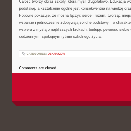
Całość tworzy obraz szkoły, która myśli długofalowo. Edukacja w
podstawę, a kształcenie ogólne jest konsekwentna na wiedzę ora
Popowie pokazuje, że można łączyć serce i rozum, tworząc miejsc
wsparcie i jednocześnie zdobywają solidne podstawy. To charakte
wspiera z myślą o najbliższych krokach, budując pewność siebie 
codziennym, spokojnym rytmie szkolnego życia.
CATEGORIES:
DSKRAKOW
Comments are closed.