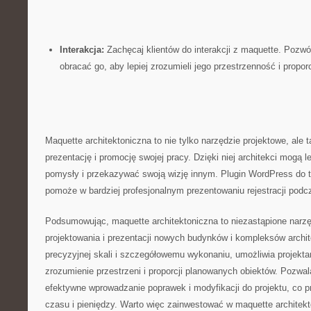
Interakcja:
Zachęcaj klientów‍ do interakcji z maquette. Pozwó
obracać go, aby lepiej zrozumieli jego przestrzenność i proporc
Maquette ​architektoniczna to nie tylko narzędzie projektowe, ‍al
⁢prezentację⁣ i promocję swojej ⁢pracy.⁤ Dzięki niej architekci mogą
pomysły i przekazywać swoją wizję ⁤innym. ​Plugin WordPress do t
pomoże‌ w bardziej profesjonalnym prezentowaniu rejestracji podc
Podsumowując, maquette architektoniczna to⁣ niezastąpione narzę
projektowania i prezentacji nowych budynków i kompleksów archit
precyzyjnej ⁤skali i szczegółowemu wykonaniu,⁤ umożliwia projekt
zrozumienie przestrzeni i proporcji planowanych obiektów. Pozwala
⁣efektywne wprowadzanie poprawek i modyfikacji do‌ projektu, co 
czasu i ⁤pieniędzy. Warto ​więc zainwestować w ⁤maquette⁢ archite