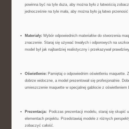
powinna być‌ na tyle ‌duża, aby⁤ można​ było​ z łatwością zobacz
jednocześnie‌ na tyle ⁣mała, aby można było ⁣ją​ łatwo ⁤przenos
Materiały:
Wybór​ odpowiednich​ materiałów do‌ stworzenia ma
znaczenie. Staraj się używać trwałych i odporowych na⁤ uszkod
model był ⁣jak najbardziej realistyczny ⁤i przekazywał prawdziw
Oświetlenie:
Pamiętaj ⁤o odpowiednim oświetleniu maquette. Za
dobrze ‍widoczne, a‍ model prezentował się‍ profesjonalnie. ⁣Do
umieszczenie maquette ‍w specjalnej⁢ gablocie z oświetleniem 
Prezentacja:
⁤ Podczas prezentacji modelu, staraj się ⁢skupić 
elementach projektu. Przedstawiaj modele⁢ z różnych perspekt
zobaczyć całość.