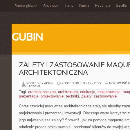
Archiwum
Paris
Parma
Redakcja
Sevilla
Strona główna
GUBIN
ZALETY I ZASTOSOWANIE MAQU
ARCHITEKTONICZNA
POSTED BY ADMIN
POSTED ON LUT - 22 - 2025
MOŻLIWOŚĆ 
WYŁĄCZONA
Tagi:
architektoniczna
,
architektura
,
edukacja
,
makietowanie
,
maq
prezentacja
,
projektowanie
,
techniki
,
Zalety
,
zastosowanie
Coraz⁣ częściej maquettes‌ architektoniczne stają ‍się ⁢nieodłącz
projektowania ​i prezentacji inwestycji. Dlaczego warto korzystać z
jego najważniejsze ​zalety? Sprawdź, ⁤jak za pomocą maquette ar
‍odmienić‍ proces projektowania ⁢i⁢ przekonać klientów ⁣do swojej‌ wizj