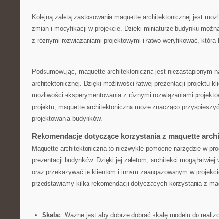
Kolejną ​zaletą zastosowania maquette architektonicznej jest mo
⁣zmian ‌i modyfikacji w projekcie. Dzięki miniaturze ⁤budynku‍ mo
z różnymi ⁤rozwiązaniami projektowymi i łatwo weryfikować, która ​
Podsumowując, maquette ​architektoniczna jest niezastąpionym nar
architektonicznej. Dzięki możliwości łatwej prezentacji projektu ⁢
możliwości eksperymentowania z różnymi rozwiązaniami projektowy
projektu, maquette architektoniczna może znacząco przyspieszyć⁢ 
projektowania budynków.
Rekomendacje dotyczące korzystania z maquette ​archi
Maquette architektoniczna to niezwykle ⁢pomocne⁢ narzędzie ⁢w ⁣pro
prezentacji budynków. ⁢Dzięki jej zaletom, architekci mogą⁢ łatwie
oraz ⁣przekazywać ​je klientom i innym zaangażowanym ‍w projekci
‌przedstawiamy ‍kilka rekomendacji dotyczących korzystania z maqu
Skala:
​ Ważne jest ⁣aby dobrze dobrać skalę modelu⁢ do realiz