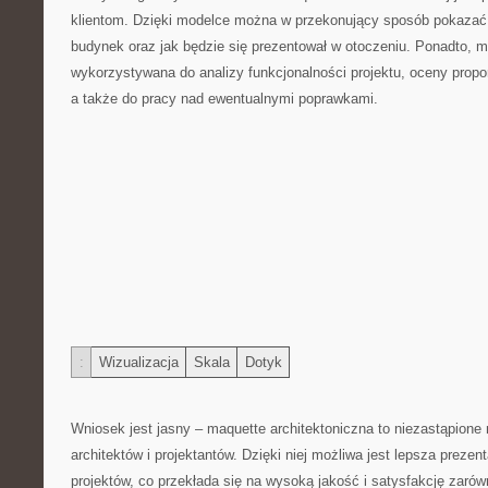
‌klientom. Dzięki modelce można w przekonujący sposób pokazać, 
budynek oraz jak będzie się prezentował ⁣w​ otoczeniu. ‍Ponadto, 
wykorzystywana do analizy funkcjonalności projektu, oceny propor
a także do⁤ pracy ⁤nad‌ ewentualnymi poprawkami.
:
Wizualizacja
Skala
Dotyk
Wniosek⁤ jest​ jasny – maquette architektoniczna to niezastąpione
architektów i ⁤projektantów. ‌Dzięki⁢ niej możliwa‌ jest lepsza prezent
projektów, co przekłada się na wysoką jakość i ​satysfakcję zarówn