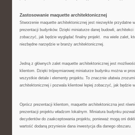
Zastosowanie maquette architektonicznej
Stworzenie ‍maquette architektonicznej jest niezwykle przydatne w‌ 
prezentacji budynków. ‍Dzięki ⁣miniaturze danej budowli,⁤ architekci
zobaczyć, ⁣jak będzie wyglądać finalny projekt. ⁣ ma wiele‍ zalet, kt
⁢niezbędne narzędzie w branży​ architektonicznej.
Jedną z głównych zalet maquette architektonicznej ‍jest możliwość 
klientom. Dzięki trójwymiarowej miniaturze budynku można w​ pr
wszystkie detale i elementy⁣ projektu. To⁢ znacznie ułatwia zrozum
architektonicznej i ‍pozwala klientowi‍ lepiej zobaczyć,⁣ jak‌ będzie
Oprócz​ prezentacji klientom, maquette architektoniczna jest ⁤rów
prezentacji⁤ projektu władzom ‌lokalnym. Miniatura​ budynku‍ pozwal
decydentów⁤ do zaakceptowania projektu, ponieważ mogą oni‍ dokł
wartość dodaną‌ przyniesie ‌dana inwestycja dla ​danego obszaru.